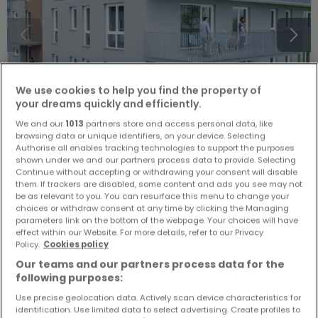
We use cookies to help you find the property of
your dreams quickly and efficiently.
We and our
1013
partners store and access personal data, like
browsing data or unique identifiers, on your device. Selecting
Authorise all enables tracking technologies to support the purposes
shown under we and our partners process data to provide. Selecting
Von
238.100 €
bis
689.000 €
Continue without accepting or withdrawing your consent will disable
them. If trackers are disabled, some content and ads you see may not
Wohnanlage
« Wohnpark \"Bachstraße Tawern\" »
zum
be as relevant to you. You can resurface this menu to change your
Kauf
in
Tawern
choices or withdraw consent at any time by clicking the Managing
parameters link on the bottom of the webpage. Your choices will have
Von 55 bis 162
m²
effect within our Website. For more details, refer to our Privacy
Policy.
Cookies policy
16 Anzeigen entsprechen Ihrer Suche
16 Anzeigen verfügbar
Our teams and our partners process data for the
16 % verkauft
following purposes:
Penthouse-Wohnung
Use precise geolocation data. Actively scan device characteristics for
identification. Use limited data to select advertising. Create profiles to
3
110
m²
438.000 €