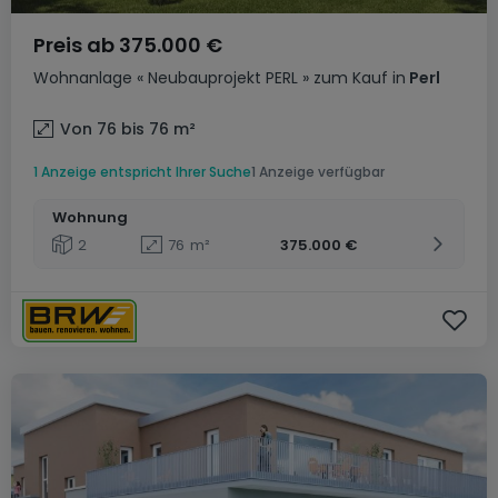
Preis ab
375.000 €
Wohnanlage
« Neubauprojekt PERL »
zum Kauf
in
Perl
Von 76 bis 76
m²
1 Anzeige entspricht Ihrer Suche
1 Anzeige verfügbar
Wohnung
2
76
m²
375.000 €