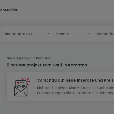
ten
Makler
Zimmer
Wohnflä
Neubauprojekt
Alle
Haus
Neubauprojekt in Kempten
Wohnung
Haus
0 Neubauprojekt zum Kauf in Kempten
Neubauprojekt
Einfamilienhaus
Wohnung
Vorschau auf neue Inserate und Prei
Haus bauen
Reihenhaus
Schlafzimmer
Wohnanlage
Richten Sie einen Alarm für diese Suche e
Renditeobjekt
1-Zimmer-Apartment
Doppelhaushälfte
Musterhaus
Wohnsiedlung
Preissenkungen direkt in Ihrem Posteingang
Grundstück
Penthouse-Wohnung
Renditeobjekt
Villa
Grundstück + Haus
Garage - Parkplatz
Rohbau
Bauland
Herrenhaus
Maisonnette