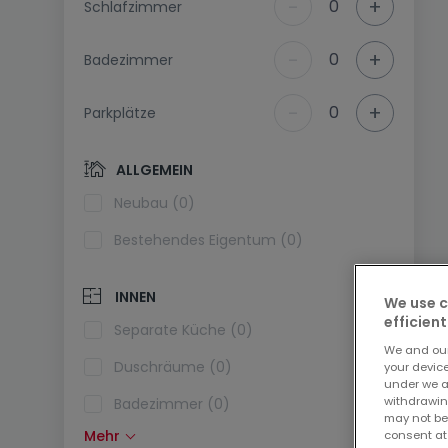
-
+
0
Schlafzimmer
-
+
0
Badezimmer
-
+
0
Parkplätze
ALLGEMEIN
Neubau (0)
Bestehendes Eigentum (0)
INNEN
We use c
efficient
Separate Küche (0)
We and ou
Duschräume (0)
your devic
under we a
withdrawin
Badezimmer (0)
may not be
Mehr
consent at
Einbauküche (0)