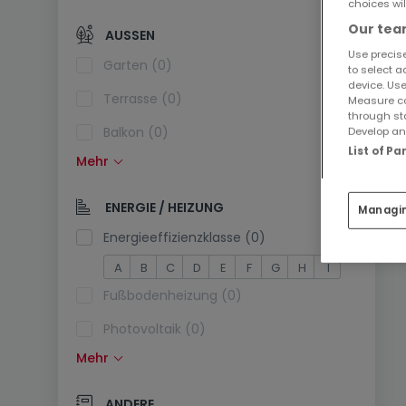
choices wil
Offene Küche (0)
Our team
AUSSEN
Use precise
Separate Toilette (0)
Garten (0)
to select a
device. Use
Terrasse (0)
Measure co
through st
Balkon (0)
Develop and
List of P
Mehr
Schwimmbecken (0)
Südlage (0)
ENERGIE / HEIZUNG
Managi
Stromanschluss am Parkplatz (0)
Energieeffizienzklasse (0)
A
B
C
D
E
F
G
H
I
Fußbodenheizung (0)
Photovoltaik (0)
Mehr
Solarzellen (0)
Wärmepumpe (0)
ANDERE