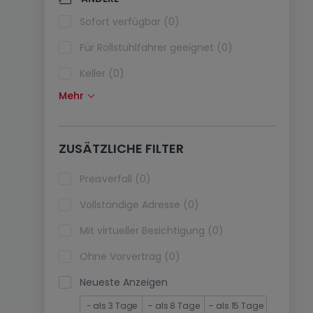
Klimaanlagen (0)
Sofort verfügbar (0)
Glasfaser (0)
Für Rollstuhlfahrer geeignet (0)
Keller (0)
Mehr
Dachboden (0)
Fahrstuhl (0)
ZUSÄTZLICHE FILTER
immobilienleibrente (0)
Ferienimmobilien (0)
Preisverfall (0)
Vollständige Adresse (0)
Mit virtueller Besichtigung (0)
Ohne Vorvertrag (0)
Neueste Anzeigen
- als 3 Tage
- als 8 Tage
- als 15 Tage