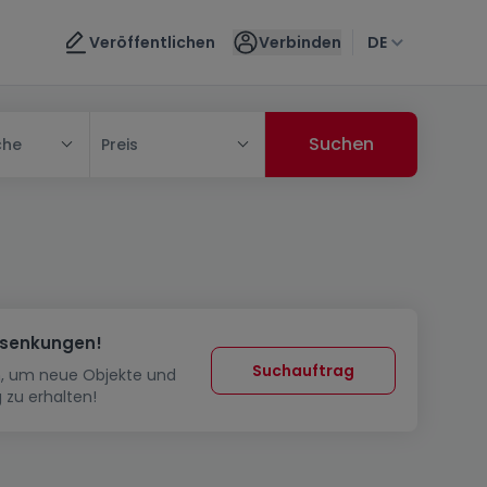
Veröffentlichen
Verbinden
DE
che
Preis
ssenkungen!
Suchauftrag
in, um neue Objekte und
 zu erhalten!