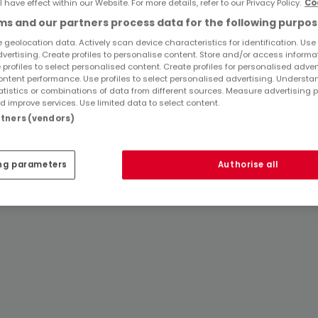
l have effect within our Website. For more details, refer to our Privacy Policy.
Co
s and our partners process data for the following purpos
 geolocation data. Actively scan device characteristics for identification. Use
dvertising. Create profiles to personalise content. Store and/or access informa
 profiles to select personalised content. Create profiles for personalised adver
ntent performance. Use profiles to select personalised advertising. Underst
atistics or combinations of data from different sources. Measure advertising 
 improve services. Use limited data to select content.
artners (vendors)
ng parameters
Authorise all