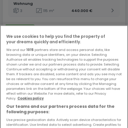
Wohnung
3
115
m²
440.000 €
We use cookies to help you find the property of
your dreams quickly and efficiently.
We and our
1015
partners store and access personal data, like
browsing data or unique identifiers, on your device. Selecting
Authorise all enables tracking technologies to support the purposes
shown under we and our partners process data to provide. Selecting
Continue without accepting or withdrawing your consent will disable
them. If trackers are disabled, some content and ads you see may not
be as relevant to you. You can resurface this menu to change your
choices or withdraw consent at any time by clicking the Managing
parameters link on the bottom of the webpage. Your choices will have
effect within our Website. For more details, refer to our Privacy
Policy.
Cookies policy
Our teams and our partners process data for the
following purposes:
Use precise geolocation data. Actively scan device characteristics for
identification. Use limited data to select advertising. Create profiles to