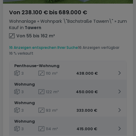
Von
238.100 €
bis
689.000 €
Wohnanlage
« Wohnpark \"Bachstraße Tawern\" »
zum
Kauf
in
Tawern
Von 55 bis 162
m²
16 Anzeigen entsprechen Ihrer Suche
16 Anzeigen verfügbar
16 % verkauft
Penthouse-Wohnung
3
110
m²
438.000 €
Wohnung
3
122
m²
450.000 €
Wohnung
3
93
m²
333.000 €
Wohnung
3
114
m²
415.000 €