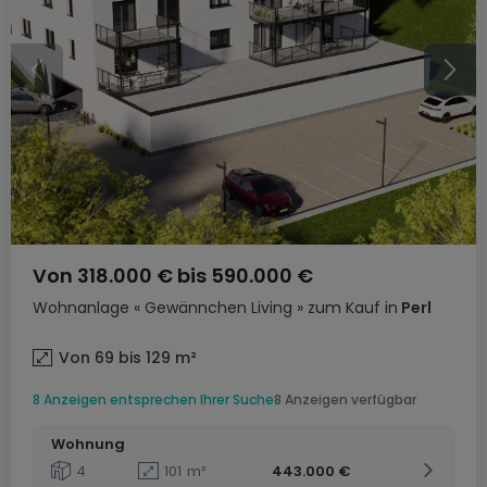
Von
318.000 €
bis
590.000 €
Wohnanlage
« Gewännchen Living »
zum Kauf
in
Perl
Von 69 bis 129
m²
8 Anzeigen entsprechen Ihrer Suche
8 Anzeigen verfügbar
Wohnung
4
101
m²
443.000 €