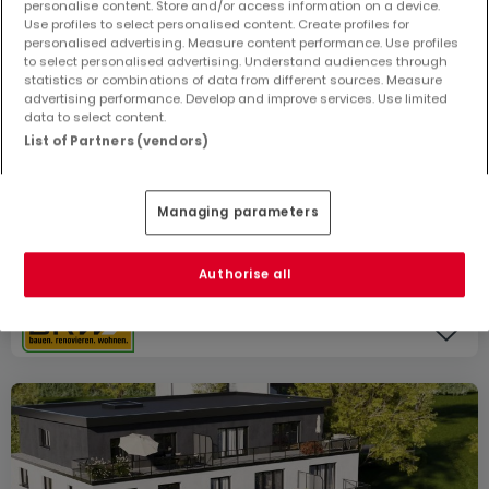
personalise content. Store and/or access information on a device.
Use profiles to select personalised content. Create profiles for
personalised advertising. Measure content performance. Use profiles
Preis ab
375.000 €
to select personalised advertising. Understand audiences through
statistics or combinations of data from different sources. Measure
Wohnanlage
« Neubauprojekt PERL »
zum Kauf
in
Perl
advertising performance. Develop and improve services. Use limited
data to select content.
Von 76 bis 76
m²
List of Partners (vendors)
1 Anzeige entspricht Ihrer Suche
1 Anzeige verfügbar
Managing parameters
Wohnung
2
76
m²
375.000 €
Authorise all