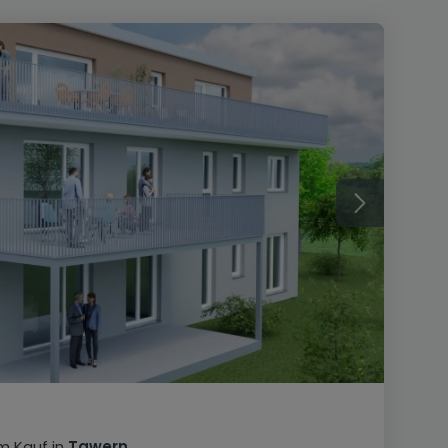
m Kauf
in
Tawern