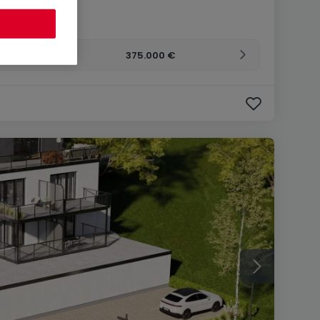
76
m²
375.000 €