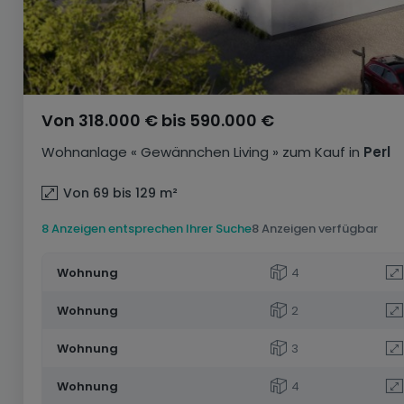
Von
318.000 €
bis
590.000 €
Wohnanlage
« Gewännchen Living »
zum Kauf
in
Perl
Von 69 bis 129
m²
8 Anzeigen entsprechen Ihrer Suche
8 Anzeigen verfügbar
Wohnung
4
Wohnung
2
Wohnung
3
Wohnung
4