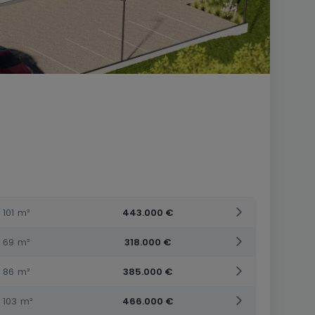
101
m²
443.000 €
69
m²
318.000 €
86
m²
385.000 €
103
m²
466.000 €