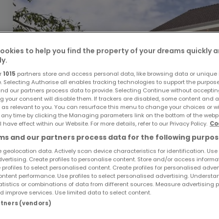
ookies to help you find the property of your dreams quickly 
ly.
r
1015
partners store and access personal data, like browsing data or unique i
e. Selecting Authorise all enables tracking technologies to support the purpo
nd our partners process data to provide. Selecting Continue without acceptin
g your consent will disable them. If trackers are disabled, some content and 
 as relevant to you. You can resurface this menu to change your choices or 
 any time by clicking the Managing parameters link on the bottom of the webp
l have effect within our Website. For more details, refer to our Privacy Policy.
Co
s and our partners process data for the following purpos
 geolocation data. Actively scan device characteristics for identification. Use
dvertising. Create profiles to personalise content. Store and/or access informa
 profiles to select personalised content. Create profiles for personalised adver
Preis ab
375.000 €
ntent performance. Use profiles to select personalised advertising. Underst
atistics or combinations of data from different sources. Measure advertising 
Wohnanlage
« Neubauprojekt PERL »
zum Kauf
in
Perl
 improve services. Use limited data to select content.
artners (vendors)
Von 76 bis 76
m²