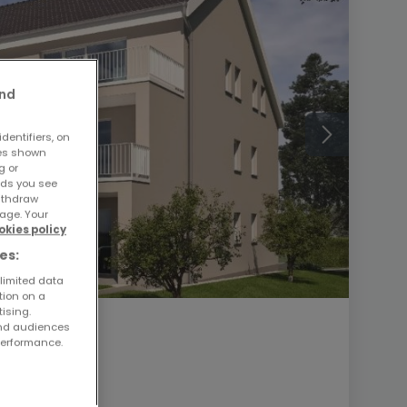
and
dentifiers, on
ses shown
g or
ads you see
withdraw
age. Your
okies policy
es:
 limited data
tion on a
tising.
and audiences
performance.