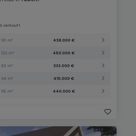
 % verkauft
110
m²
438.000 €
122
m²
450.000 €
93
m²
333.000 €
114
m²
415.000 €
115
m²
440.000 €