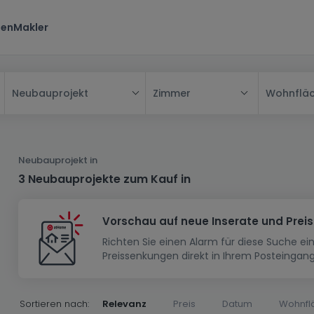
ten
Makler
Zimmer
Wohnflä
Neubauprojekt
Alle
Haus
Neubauprojekt in
Wohnung
Haus
3 Neubauprojekte zum Kauf in
Neubauprojekt
Einfamilienhaus
Wohnung
Vorschau auf neue Inserate und Prei
Haus bauen
Reihenhaus
Schlafzimmer
Wohnanlage
Richten Sie einen Alarm für diese Suche e
Renditeobjekt
1-Zimmer-Apartment
Doppelhaushälfte
Musterhaus
Wohnsiedlung
Preissenkungen direkt in Ihrem Posteingang
Grundstück
Penthouse-Wohnung
Renditeobjekt
Villa
Grundstück + Haus
Garage - Parkplatz
Rohbau
Bauland
Herrenhaus
Maisonnette
Sortieren nach:
Relevanz
Preis
Datum
Wohnfl