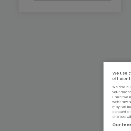
We use c
efficient
We and ou
your devic
under we a
withdrawin
may not be
consent at
choices wil
Our team