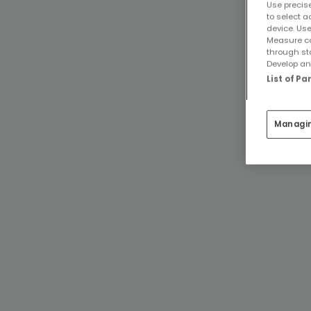
Use precise
to select a
device. Use
Measure co
through st
Develop and
List of P
Managi