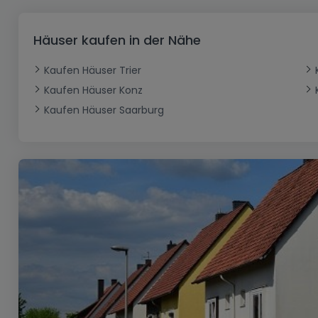
Büro
Kein Bauland
Schloss
Dreigeschossige Wohnung
Garage - Parkplatz
Gewerbe
Loft
Büro
Hof
Carport
Gewerbliches Grundstück
Häuser kaufen in der Nähe
Ladenfläche
Bauernhaus
Dachgeschoss
Garage
Kaufen Häuser Trier
Landhaus
Erdgeschoss
Geschäft
Kaufen Häuser Konz
Bungalow
Restaurant
Kaufen Häuser Saarburg
Ebenerdiges Haus
Hotel
Lagerfläche
Ferienunterkunft
Landwirtschaftlicher Betrieb