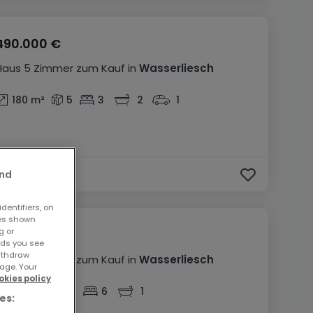
490.000 €
Haus
5 Zimmer
zum Kauf
in
Wasserliesch
180
m²
5
3
2
1
and
dentifiers, on
ses shown
g or
649.000 €
ads you see
withdraw
Haus
11 Zimmer
zum Kauf
in
Wasserliesch
age. Your
okies policy
272
m²
11
6
1
es: