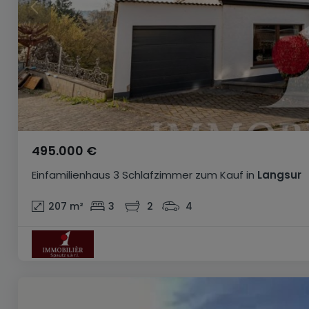
495.000 €
Einfamilienhaus
3 Schlafzimmer
zum Kauf
in
Langsur
207
m²
3
2
4