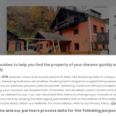
ookies to help you find the property of your dreams quickly 
ly.
r
1015
partners store and access personal data, like browsing data or unique i
e. Selecting Authorise all enables tracking technologies to support the purpo
nd our partners process data to provide. Selecting Continue without acceptin
g your consent will disable them. If trackers are disabled, some content and 
 as relevant to you. You can resurface this menu to change your choices or 
 any time by clicking the Managing parameters link on the bottom of the webp
l have effect within our Website. For more details, refer to our Privacy Policy.
Co
s and our partners process data for the following purpos