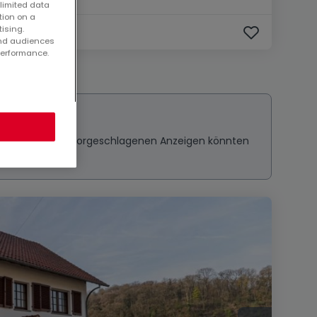
 limited data
tion on a
tising.
and audiences
performance.
ressieren? Diese vorgeschlagenen Anzeigen könnten