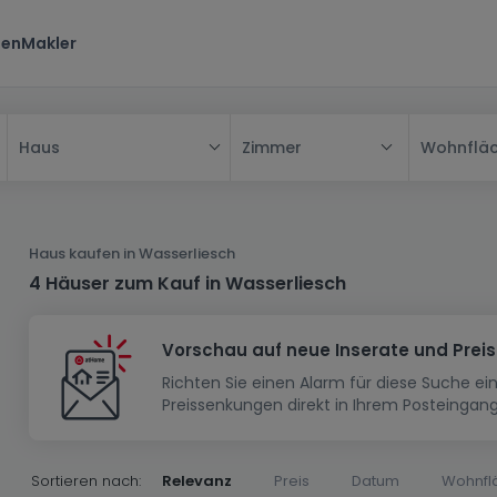
ten
Makler
Zimmer
Wohnflä
Haus
Alle
Haus
Haus kaufen in Wasserliesch
Wohnung
Haus
4 Häuser zum Kauf in Wasserliesch
Neubauprojekt
Einfamilienhaus
Wohnung
Vorschau auf neue Inserate und Prei
Haus bauen
Reihenhaus
Schlafzimmer
Wohnanlage
Richten Sie einen Alarm für diese Suche e
Renditeobjekt
1-Zimmer-Apartment
Doppelhaushälfte
Musterhaus
Wohnsiedlung
Preissenkungen direkt in Ihrem Posteingang
Grundstück
Penthouse-Wohnung
Renditeobjekt
Villa
Grundstück + Haus
Garage - Parkplatz
Rohbau
Bauland
Herrenhaus
Maisonnette
Sortieren nach:
Relevanz
Preis
Datum
Wohnfl