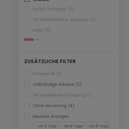
Klimaanlagen (0)
Sofort verfügbar (0)
Glasfaser (0)
Für Rollstuhlfahrer geeignet (0)
Keller (0)
Mehr
Dachboden (0)
Fahrstuhl (0)
ZUSÄTZLICHE FILTER
immobilienleibrente (0)
Ferienimmobilien (0)
Preisverfall (0)
Vollständige Adresse (2)
Mit virtueller Besichtigung (0)
Ohne Vorvertrag (4)
Neueste Anzeigen
- als 3 Tage
- als 8 Tage
- als 15 Tage