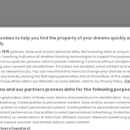
ookies to help you find the property of your dreams quickly 
ly.
r
1015
partners store and access personal data, like browsing data or unique i
e. Selecting Authorise all enables tracking technologies to support the purpo
nd our partners process data to provide. Selecting Continue without acceptin
g your consent will disable them. If trackers are disabled, some content and 
 as relevant to you. You can resurface this menu to change your choices or 
int moderne Architektur, nachhaltiges Bauen und maximale
 any time by clicking the Managing parameters link on the bottom of the webp
l have effect within our Website. For more details, refer to our Privacy Policy.
Co
ienhaus wurde im Untergeschoss aus massivem Beton und im
s and our partners process data for the following purpos
lzrahmenbauweise mit Einblasdämmung errichtet.
 geolocation data. Actively scan device characteristics for identification. Use
dvertising. Create profiles to personalise content. Store and/or access informa
sthetik mit hervorragenden energetischen Eigenschaften un
 profiles to select personalised content. Create profiles for personalised adver
ntent performance. Use profiles to select personalised advertising. Underst
ie von jedem Ort der Welt aus ferngesteuert werden.
atistics or combinations of data from different sources. Measure advertising 
 improve services. Use limited data to select content.
artners (vendors)