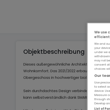
2
6
We use c
efficient
We and ou
your devic
Objektbeschreibung
under we a
withdrawin
may not be
Dieses außergewöhnliche Architektenhaus vere
consent at
choices wil
Wohnkomfort. Das 2021/2022 erbaute Einfamil
Our team
Obergeschoss in hochwertiger biologischer Ho
Use precise
to select a
Sein durchdachtes Design verbindet zeitlose Ä
device. Use
Measure co
kann selbstverständlich dank SMART-Technolog
through st
Develop and
List of P