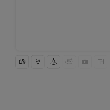
Einfamilienhaus
5 Schlafzimmer
in
Wadern
1.100.
250
m²
5