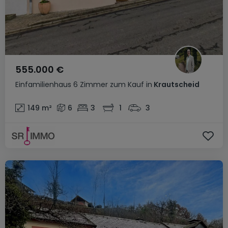
555.000 €
Einfamilienhaus
6 Zimmer
zum Kauf
in
Krautscheid
149
m²
6
3
1
3