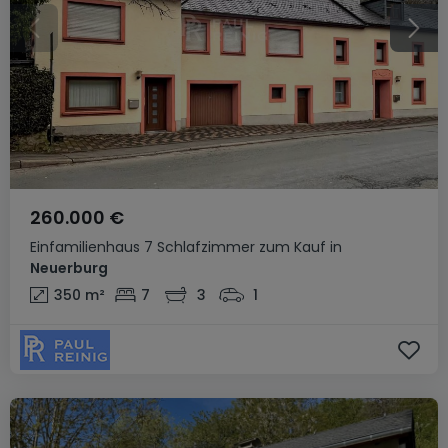
260.000 €
Einfamilienhaus
7 Schlafzimmer
zum Kauf
in
Neuerburg
350
m²
7
3
1