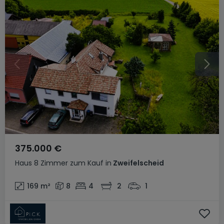
375.000 €
Haus
8 Zimmer
zum Kauf
in
Zweifelscheid
169
m²
8
4
2
1