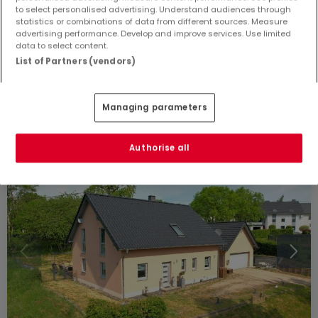
185.000 €
to select personalised advertising. Understand audiences through
statistics or combinations of data from different sources. Measure
Einfamilienhaus
5 Zimmer
zum Kauf
in
Falkenauel
advertising performance. Develop and improve services. Use limited
data to select content.
List of Partners (vendors)
125
m²
5
2
1
2
Managing parameters
Authorise all