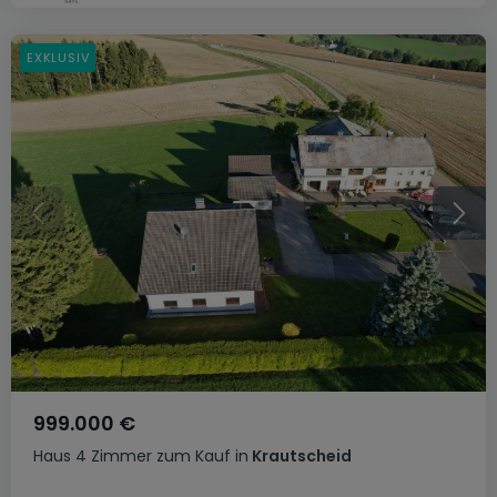
EXKLUSIV
999.000 €
Haus
4 Zimmer
zum Kauf
in
Krautscheid