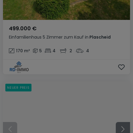
499.000 €
Einfamilienhaus
5 Zimmer
zum Kauf
in
Plascheid
170
m²
5
4
2
4
NEUER PREIS