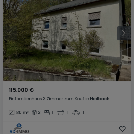
115.000 €
Einfamilienhaus
3 Zimmer
zum Kauf
in
Heilbach
80
m²
3
1
1
1