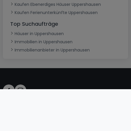
Kaufen Ebenerdiges Häuser Uppershausen
Kaufen Ferienunterkünfte Uppershausen
Top Suchaufträge
Häuser in Uppershausen
Immobilien in Uppershausen
Immobilienanbieter in Uppershausen
AGB
atHomeGroup
Verkaufsbedingungen
Kontakt
DSA
Datenschutzerklärung
Impressum
Cookies
Karriere