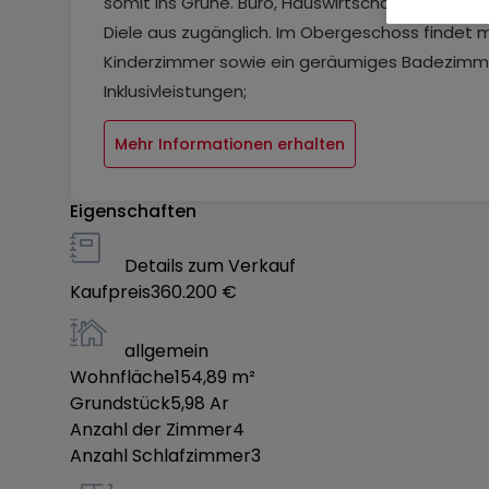
somit ins Grüne. Büro, Hauswirtschaftsraum u
Diele aus zugänglich. Im Obergeschoss findet
Kinderzimmer sowie ein geräumiges Badezimm
Inklusivleistungen;
Mehr Informationen erhalten
OKAL Schlüsselfertig?Plus Konzept / (Einzugsfer
Architektenleistungen: Planungsleistung, Baua
Eigenschaften
Details zum Verkauf
Koordination der Hausanschlüsse, Erstellung ein
Kaufpreis
360.200 €
Bodengutachten: 2 Rammkernsondierung, inkl
allgemein
Wohnfläche
154,89
m²
Bodenplatte inklusive
Grundstück
5,98
Ar
Anzahl der Zimmer
4
2,80 m Raumhöhe inklsive
Anzahl Schlafzimmer
3