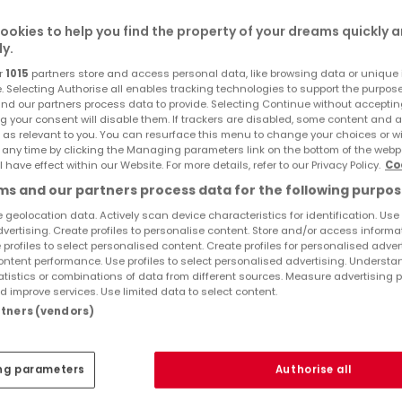
ookies to help you find the property of your dreams quickly 
ly.
r
1015
partners store and access personal data, like browsing data or unique i
e. Selecting Authorise all enables tracking technologies to support the purpo
nd our partners process data to provide. Selecting Continue without acceptin
g your consent will disable them. If trackers are disabled, some content and 
 as relevant to you. You can resurface this menu to change your choices or 
 any time by clicking the Managing parameters link on the bottom of the webp
l have effect within our Website. For more details, refer to our Privacy Policy.
Co
s and our partners process data for the following purpos
 geolocation data. Actively scan device characteristics for identification. Use
dvertising. Create profiles to personalise content. Store and/or access informa
dlen, beinahe herrschaftlichen Eindruck vermittelt. Dies trif
 profiles to select personalised content. Create profiles for personalised adver
 Ein großer Vorteil dieser Dachform ist, dass im Obergeschos
ntent performance. Use profiles to select personalised advertising. Underst
atistics or combinations of data from different sources. Measure advertising 
che Möglichkeiten für die Möbelplatzierung eröffnet. Doch 
 improve services. Use limited data to select content.
 große Ausstattungs- und Grundrissdetails. Im etwa 78
artners (vendors)
 räumliche Zweiteilung: die Zimmer zum Entspannen und
während die funktionalen Räume zur Straßenseite ausgericht
ng parameters
Authorise all
-Ess-Koch-Bereich gelangt man direkt auf die Terrasse und