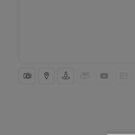
Haus
4 Zimmer
in
Saarburg
360.200 €
155
m²
4