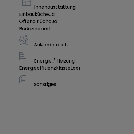
Kunststoffenster mit 3-fach Wärmeschutzvergl
Innenausstattung
Einbauküche
Ja
Elektrische Aluminiumrollläden gedämmt inklusi
Offene Küche
Ja
Badezimmer
1
Individuelle Nachhaltigkeitszertifizierung Ihres
Außenbereich
Frischluftwärmetechnik von PROXON - Mit Kühlf
Energie / Heizung
Energieeffizienzklasse
Leer
Komplett Folierte Fenster: Innen/Außen
sonstiges
Dachdeckung mit Betondachsteinen des Types
Großformat - Bodenfließen (80x80cm) Inklusiv
Versicherungsleistungen: Bauherren-Haftpflic
incl. Erweiterte Feuer - Rohbauversicherung, B