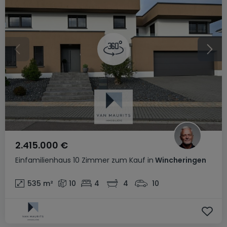
2.415.000 €
Einfamilienhaus
10 Zimmer
zum Kauf
in
Wincheringen
535
m²
10
4
4
10