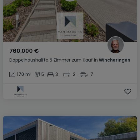
760.000 €
Doppelhaushälfte
5 Zimmer
zum Kauf
in
Wincheringen
170
m²
5
3
2
7