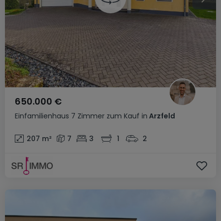
650.000 €
Einfamilienhaus
7 Zimmer
zum Kauf
in
Arzfeld
207
m²
7
3
1
2