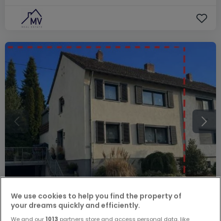
We use cookies to help you find the property of
your dreams quickly and efficiently.
278.000 €
We and our
1013
partners store and access personal data, like