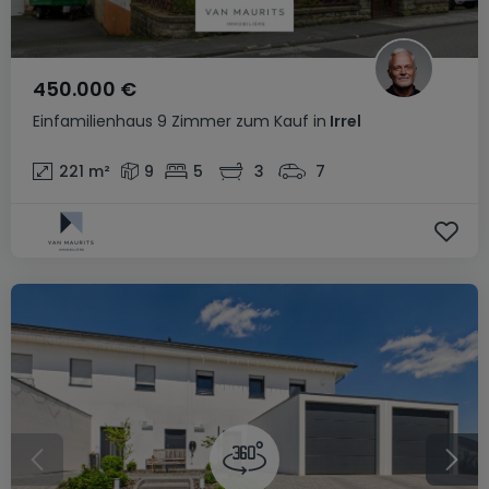
450.000 €
Einfamilienhaus
9 Zimmer
zum Kauf
in
Irrel
221
m²
9
5
3
7