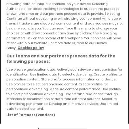
browsing data or unique identifiers, on your device. Selecting
Einfamilienhaus
2 Schlafzimmer
zum Kauf
in
Merzig
Authorise all enables tracking technologies to support the purposes
shown under we and our partners process data to provide. Selecting
120
m²
2
1
2
Continue without accepting or withdrawing your consent will disable
them. If trackers are disabled, some content and ads you see may not
be as relevant to you. You can resurface this menu to change your
choices or withdraw consent at any time by clicking the Managing
parameters link on the bottom of the webpage. Your choices will have
effect within our Website. For more details, refer to our Privacy
Policy.
Cookies policy
Our teams and our partners process data for the
following purposes:
Use precise geolocation data. Actively scan device characteristics for
identification. Use limited data to select advertising. Create profiles to
personalise content. Store and/or access information on a device.
Use profiles to select personalised content. Create profiles for
personalised advertising. Measure content performance. Use profiles
to select personalised advertising. Understand audiences through
statistics or combinations of data from different sources. Measure
advertising performance. Develop and improve services. Use limited
data to select content.
List of Partners (vendors)