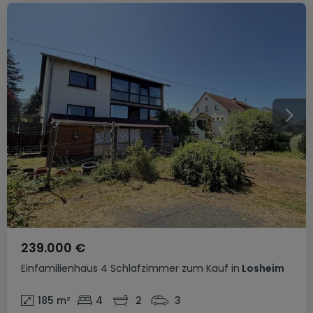
239.000 €
Einfamilienhaus
4 Schlafzimmer
zum Kauf
in
Losheim
185
m²
4
2
3