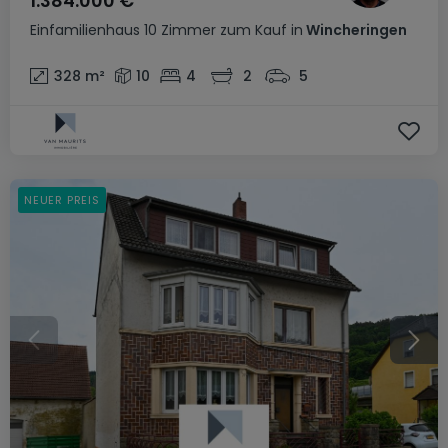
1.384.000 €
Einfamilienhaus
10 Zimmer
zum Kauf
in
Wincheringen
328
m²
10
4
2
5
NEUER PREIS