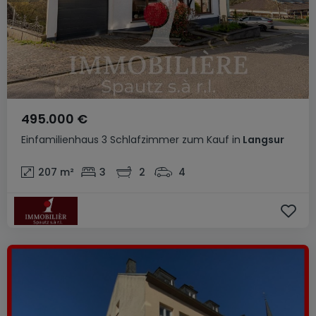
495.000 €
Einfamilienhaus
3 Schlafzimmer
zum Kauf
in
Langsur
207
m²
3
2
4