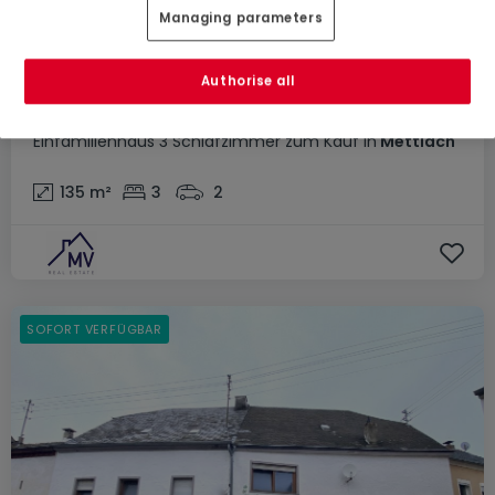
Managing parameters
Authorise all
189.000 €
Einfamilienhaus
3 Schlafzimmer
zum Kauf
in
Mettlach
135
m²
3
2
SOFORT VERFÜGBAR