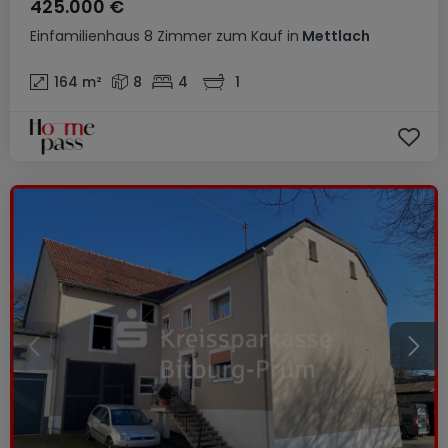
425.000 €
Einfamilienhaus
8 Zimmer
zum Kauf
in
Mettlach
164
m²
8
4
1