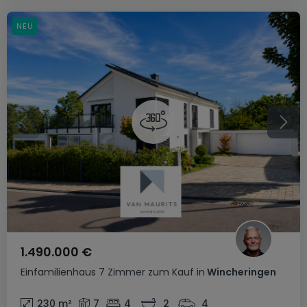
NEU
1.490.000 €
Einfamilienhaus
7 Zimmer
zum Kauf
in
Wincheringen
230
m²
7
4
2
4