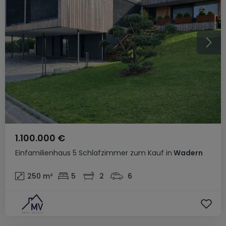
1.100.000 €
Einfamilienhaus
5 Schlafzimmer
zum Kauf
in
Wadern
250
m²
5
2
6