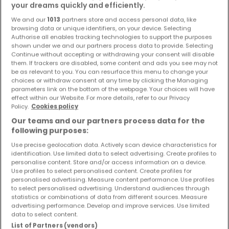
your dreams quickly and efficiently.
Objekte und Preissenkungen direkt in Ihrem
Posteingang zu erhalten!
We and our
1013
partners store and access personal data, like
browsing data or unique identifiers, on your device. Selecting
Authorise all enables tracking technologies to support the purposes
Suchauftrag
shown under we and our partners process data to provide. Selecting
Continue without accepting or withdrawing your consent will disable
them. If trackers are disabled, some content and ads you see may not
be as relevant to you. You can resurface this menu to change your
choices or withdraw consent at any time by clicking the Managing
Reihenhäuser kaufen in der Nähe
parameters link on the bottom of the webpage. Your choices will have
effect within our Website. For more details, refer to our Privacy
Kaufen Reihenhäuser in Saarlouis
Policy.
Cookies policy
Our teams and our partners process data for the
Kaufen Reihenhäuser in Saarbrücken
following purposes:
Kaufen Reihenhäuser in St. Ingbert
Use precise geolocation data. Actively scan device characteristics for
Kaufen Reihenhäuser in Großrosseln
identification. Use limited data to select advertising. Create profiles to
personalise content. Store and/or access information on a device.
Kaufen Reihenhäuser in Merzig
Use profiles to select personalised content. Create profiles for
personalised advertising. Measure content performance. Use profiles
to select personalised advertising. Understand audiences through
statistics or combinations of data from different sources. Measure
advertising performance. Develop and improve services. Use limited
Bitte ändern Sie Ihre Suche und versuchen Sie
data to select content.
es erneut
List of Partners (vendors)