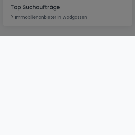
Top Suchaufträge
Immobilienanbieter in Wadgassen
AGB
atHomeGroup
Verkaufsbedingungen
Kontakt
DSA
Datenschutzerklärung
Impressum
Cookies
Karriere
Internetkriminalität
© 2000 -
2026
atHome International S.à.r.l.
Eduard-Becking-Strasse 5 D - 54293 Trier