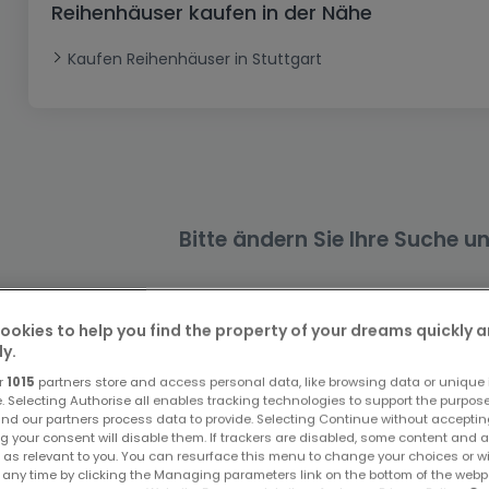
Reihenhäuser kaufen in der Nähe
Büro
Kein Bauland
Schloss
Dreigeschossige Wohnung
Garage - Parkplatz
Gewerbe
Loft
Büro
Hof
Carport
Gewerbliches Grundstück
Kaufen Reihenhäuser in Stuttgart
Ladenfläche
Bauernhaus
Dachgeschoss
Garage
Landhaus
Erdgeschoss
Geschäft
Bungalow
Restaurant
Ebenerdiges Haus
Hotel
Bitte ändern Sie Ihre Suche u
Lagerfläche
Ferienunterkunft
Landwirtschaftlicher Betrieb
ookies to help you find the property of your dreams quickly 
ly.
r
1015
partners store and access personal data, like browsing data or unique i
Häuser kaufen in Leinfelden-Echterdingen -
e. Selecting Authorise all enables tracking technologies to support the purpo
nd our partners process data to provide. Selecting Continue without acceptin
g your consent will disable them. If trackers are disabled, some content and 
Kaufen Häuser Leinfelden-Echterdingen
 as relevant to you. You can resurface this menu to change your choices or 
 any time by clicking the Managing parameters link on the bottom of the webp
Kaufen Doppelhaushälften Leinfelden-Echterdingen