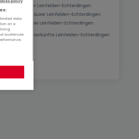
okies policy
Kaufen Schlösser Leinfelden-Echterdingen
es:
Kaufen Bauernhäuser Leinfelden-Echterdingen
 limited data
Kaufen Bungalows Leinfelden-Echterdingen
tion on a
tising.
Kaufen Ferienunterkünfte Leinfelden-Echterdingen
and audiences
performance.