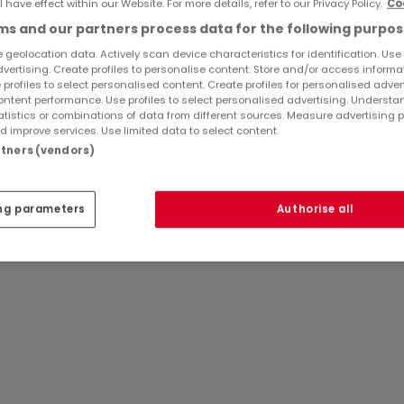
l have effect within our Website. For more details, refer to our Privacy Policy.
Co
Kaufen Herrenhäuser Leinfelden-Echterdingen
s and our partners process data for the following purpos
Kaufen Höfe Leinfelden-Echterdingen
 geolocation data. Actively scan device characteristics for identification. Use
Kaufen Landhäuser Leinfelden-Echterdingen
dvertising. Create profiles to personalise content. Store and/or access informa
 profiles to select personalised content. Create profiles for personalised adver
Kaufen Ebenerdiges Häuser Leinfelden-
ntent performance. Use profiles to select personalised advertising. Underst
Echterdingen
atistics or combinations of data from different sources. Measure advertising 
 improve services. Use limited data to select content.
Top Suchaufträge
artners (vendors)
Immobilienanbieter in Leinfelden-Echterdingen
ng parameters
Authorise all