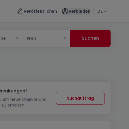
Veröffentlichen
Verbinden
DE
che
Preis
ssenkungen!
Suchauftrag
in, um neue Objekte und
 zu erhalten!