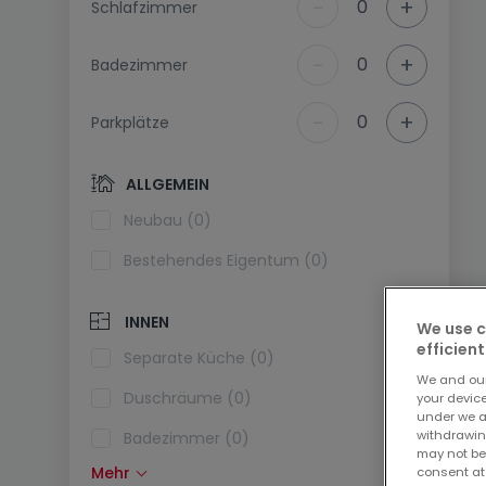
-
+
0
Schlafzimmer
-
+
0
Badezimmer
-
+
0
Parkplätze
ALLGEMEIN
Neubau (0)
Bestehendes Eigentum (0)
INNEN
We use c
efficient
Separate Küche (0)
We and ou
Duschräume (0)
your devic
under we a
withdrawin
Badezimmer (0)
may not be
Mehr
consent at
Einbauküche (0)