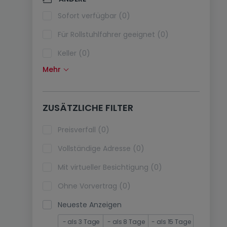
Klimaanlagen (0)
Sofort verfügbar (0)
Glasfaser (0)
Für Rollstuhlfahrer geeignet (0)
Keller (0)
Mehr
Dachboden (0)
Fahrstuhl (0)
ZUSÄTZLICHE FILTER
immobilienleibrente (0)
Ferienimmobilien (0)
Preisverfall (0)
Vollständige Adresse (0)
Mit virtueller Besichtigung (0)
Ohne Vorvertrag (0)
Neueste Anzeigen
- als 3 Tage
- als 8 Tage
- als 15 Tage