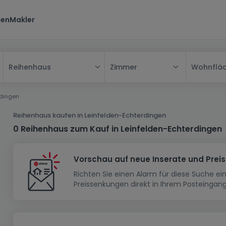
ten
Makler
Zimmer
Wohnflä
Reihenhaus
Alle
rdingen
Haus
Reihenhaus kaufen in Leinfelden-Echterdingen
Wohnung
Haus
0 Reihenhaus zum Kauf in Leinfelden-Echterdingen
Neubauprojekt
Einfamilienhaus
Wohnung
Vorschau auf neue Inserate und Prei
Haus bauen
Reihenhaus
Schlafzimmer
Wohnanlage
Richten Sie einen Alarm für diese Suche e
Renditeobjekt
1-Zimmer-Apartment
Doppelhaushälfte
Musterhaus
Wohnsiedlung
Preissenkungen direkt in Ihrem Posteingang
Grundstück
Penthouse-Wohnung
Renditeobjekt
Villa
Grundstück + Haus
Garage - Parkplatz
Rohbau
Bauland
Herrenhaus
Maisonnette