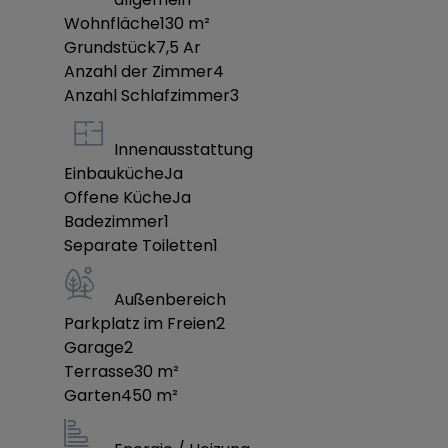
Wohnfläche
130
m²
Grundstück
7,5
Ar
Anzahl der Zimmer
4
Anzahl Schlafzimmer
3
Innenausstattung
Einbauküche
Ja
Offene Küche
Ja
Badezimmer
1
Separate Toiletten
1
Außenbereich
Parkplatz im Freien
2
Garage
2
Terrasse
30
m²
Garten
450
m²