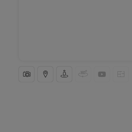
Einfamilienhaus
4 Zimmer
in
Perl-Sinz
549.000 €
130
m²
4