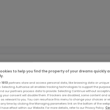
ookies to help you find the property of your dreams quickly 
ly.
r
1013
partners store and access personal data, like browsing data or unique i
e. Selecting Authorise all enables tracking technologies to support the purpo
nd our partners process data to provide. Selecting Continue without acceptin
g your consent will disable them. If trackers are disabled, some content and 
 as relevant to you. You can resurface this menu to change your choices or 
 any time by clicking the Managing parameters link on the bottom of the webp
l have effect within our Website. For more details, refer to our Privacy Policy.
Co