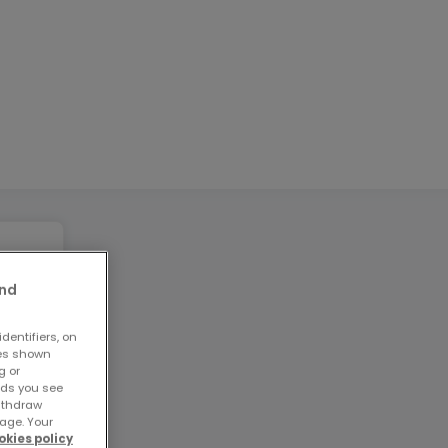
and
dentifiers, on
ses shown
g or
ads you see
withdraw
age. Your
okies policy