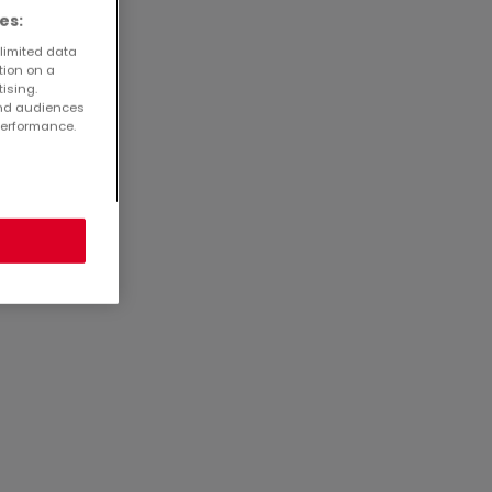
es:
 limited data
tion on a
tising.
and audiences
performance.
3590