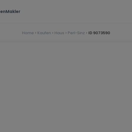
ten
Makler
Home
Kaufen
Haus
Perl-Sinz
ID 9073590