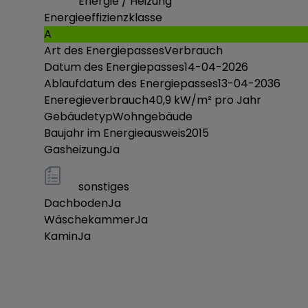
Energie / Heizung
Energieeffizienzklasse
A
Art des Energiepasses
Verbrauch
Datum des Energiepasses
14-04-2026
Ablaufdatum des Energiepasses
13-04-2036
Eneregieverbrauch
40,9
kW/m² pro Jahr
Gebäudetyp
Wohngebäude
Baujahr im Energieausweis
2015
Gasheizung
Ja
sonstiges
Dachboden
Ja
Wäschekammer
Ja
Kamin
Ja