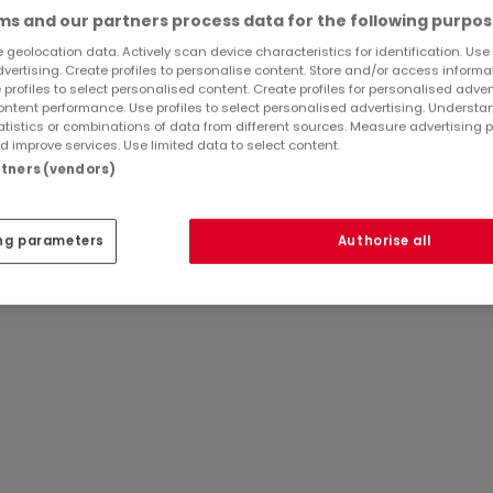
s and our partners process data for the following purpos
nd Ausgang zur überdachten Terrasse und in den Garten
 geolocation data. Actively scan device characteristics for identification. Use
dvertising. Create profiles to personalise content. Store and/or access informa
 profiles to select personalised content. Create profiles for personalised adver
ntent performance. Use profiles to select personalised advertising. Underst
atistics or combinations of data from different sources. Measure advertising 
 improve services. Use limited data to select content.
artners (vendors)
ID
atHome
907
, Entkalkungsanlage lvm
ng parameters
Authorise all