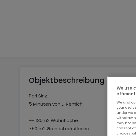
3
1
4
Objektbeschreibung
We use c
efficient
Perl Sinz
We and ou
5 Minuten von L-Remich
your devic
under we a
withdrawin
+- 130m2 Wohnfläche
may not be
750 m2 Grundstücksfläche
consent at
choices wil