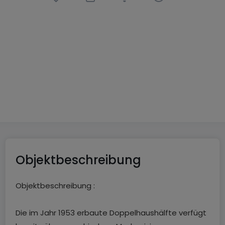
Einfamilienhaus
3 Schlafzimmer
in
Mettlach
189.000 €
135
m²
3
2
Objektbeschreibung
Objektbeschreibung :
Die im Jahr 1953 erbaute Doppelhaushälfte verfügt