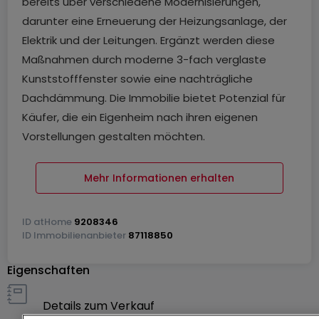
bereits über verschiedene Modernisierungen,
darunter eine Erneuerung der Heizungsanlage, der
Elektrik und der Leitungen. Ergänzt werden diese
Maßnahmen durch moderne 3-fach verglaste
Kunststofffenster sowie eine nachträgliche
Dachdämmung. Die Immobilie bietet Potenzial für
Käufer, die ein Eigenheim nach ihren eigenen
Vorstellungen gestalten möchten.
Auf ca. 135 m² Wohnfläche, verteilt auf sechs
Mehr Informationen erhalten
Zimmer und zwei Etagen, bietet das Haus
vielseitige Nutzungsmöglichkeiten für Familien,
ID
atHome
9208346
Paare oder Berufspendler. Eine funktionale
ID
Immobilienanbieter
87118850
Raumaufteilung, ein Duschbad im Obergeschoss
Eigenschaften
sowie ein separates Gäste-WC im Erdgeschoss
sorgen für angenehmen Wohnkomfort.
Details zum Verkauf