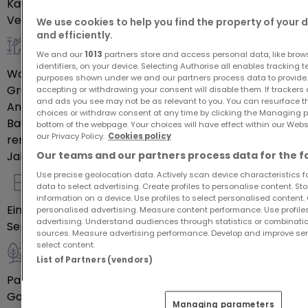
Kaufpreis
189.000 €
Der Garten mit separatem Zugang lädt zum
Verfügbarkeit
Noch zu bestätigen
We use cookies to help you find the property of your 
Entspannen und zur individuellen Gestaltung ein.
and efficiently.
Ergänzt wird das Angebot durch einen Balkon, einen
We and our
1013
partners store and access personal data, like brow
allgemein
Keller, eine Garage sowie weitere
identifiers, on your device. Selecting Authorise all enables tracking 
Wohnfläche
135
m²
purposes shown under we and our partners process data to provide.
Stellmöglichkeiten direkt vor dem Haus.
Grundstück
3,05
Ar
accepting or withdrawing your consent will disable them. If trackers
and ads you see may not be as relevant to you. You can resurface 
Anzahl Schlafzimmer
3
choices or withdraw consent at any time by clicking the Managing p
Lage:
Baujahr laut Energieausweis
1953
bottom of the webpage. Your choices will have effect within our Websit
our Privacy Policy.
Cookies policy
renoviert
Ja
Jahr der Renovierung
2019
Our teams and our partners process data for the f
Die Immobilie befindet sich in ruhiger Wohnlage in
einer beliebten Region des Saarlandes mit guter
Use precise geolocation data. Actively scan device characteristics for
data to select advertising. Create profiles to personalise content. S
Innenausstattung
Infrastruktur und hohem Freizeitwert.
information on a device. Use profiles to select personalised content. C
Einbauküche
Ja
personalised advertising. Measure content performance. Use profiles
Einkaufsmöglichkeiten, Schulen, Kindergärten sowie
advertising. Understand audiences through statistics or combinatio
Separate Toiletten
1
medizinische Versorgungseinrichtungen sind schnell
sources. Measure advertising performance. Develop and improve serv
select content.
erreichbar.
List of Partners (vendors)
Außenbereich
Parkplatz im Freien
1
Die Nähe zu Luxemburg macht den Standort
Garage
1
besonders attraktiv für Pendler. Auch die
Managing parameters