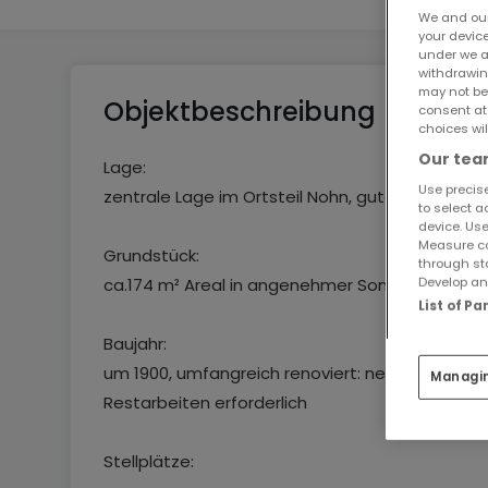
We and ou
your devic
under we a
withdrawin
may not be
Objektbeschreibung
consent at
choices wil
Our team
Lage:
Use precise
zentrale Lage im Ortsteil Nohn, gute Verkehrs
to select a
device. Use
Measure co
Grundstück:
through st
Develop and
ca.174 m² Areal in angenehmer Sonnenlage, Te
List of P
Baujahr:
um 1900, umfangreich renoviert: neue Böden/Deck
Managi
Restarbeiten erforderlich
Stellplätze: