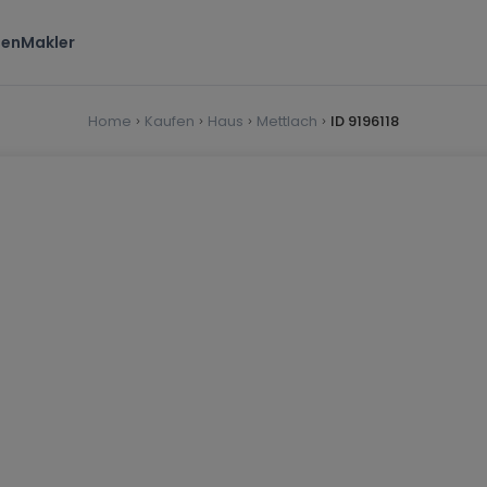
ten
Makler
Home
Kaufen
Haus
Mettlach
ID 9196118