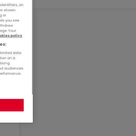
dentifiers, on
ses shown
g or
ads you see
withdraw
age. Your
okies policy
es:
 limited data
tion on a
tising.
and audiences
performance.