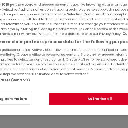
r
1015
partners store and access personal data, like browsing data or unique i
e. Selecting Authorise all enables tracking technologies to support the purpo
nd our partners process data to provide. Selecting Continue without acceptin
g your consent will disable them. If trackers are disabled, some content and 
 as relevant to you. You can resurface this menu to change your choices or 
 any time by clicking the Managing parameters link on the bottom of the webp
l have effect within our Website. For more details, refer to our Privacy Policy.
Co
s and our partners process data for the following purpos
 geolocation data. Actively scan device characteristics for identification. Use
anbindung zur Autobahn Saarbrücken - Luxemburg
dvertising. Create profiles to personalise content. Store and/or access informa
 profiles to select personalised content. Create profiles for personalised adver
ntent performance. Use profiles to select personalised advertising. Underst
atistics or combinations of data from different sources. Measure advertising 
 improve services. Use limited data to select content.
rrasse in Süd-West-Ausrichtung
artners (vendors)
en vom Keller bis zum Dach, Fenster, Elektro, etc. -
ng parameters
Authorise all