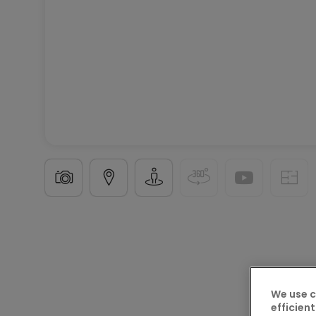
Haus
4 Zimmer
in
Mettlach
245.000 €
160
m²
We use c
4
efficient