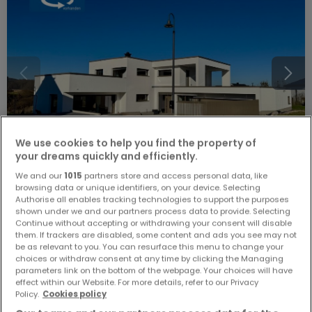
We use cookies to help you find the property of
your dreams quickly and efficiently.
We and our
1015
partners store and access personal data, like
browsing data or unique identifiers, on your device. Selecting
1.050.000 €
Authorise all enables tracking technologies to support the purposes
Haus
5 Zimmer
zum Kauf
in
Hetzerath
shown under we and our partners process data to provide. Selecting
Continue without accepting or withdrawing your consent will disable
them. If trackers are disabled, some content and ads you see may not
210
m²
5
4
1
be as relevant to you. You can resurface this menu to change your
choices or withdraw consent at any time by clicking the Managing
parameters link on the bottom of the webpage. Your choices will have
effect within our Website. For more details, refer to our Privacy
Policy.
Cookies policy