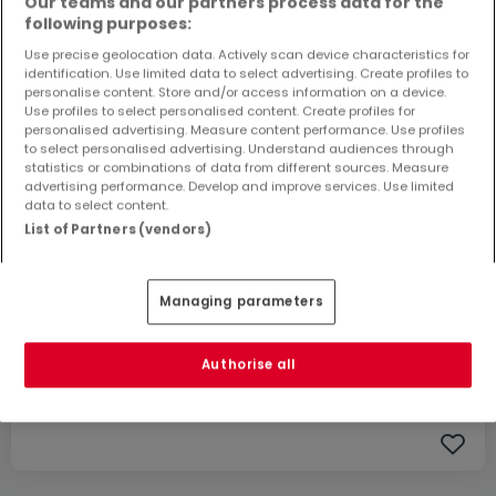
Our teams and our partners process data for the
following purposes:
Use precise geolocation data. Actively scan device characteristics for
identification. Use limited data to select advertising. Create profiles to
personalise content. Store and/or access information on a device.
Use profiles to select personalised content. Create profiles for
personalised advertising. Measure content performance. Use profiles
to select personalised advertising. Understand audiences through
statistics or combinations of data from different sources. Measure
advertising performance. Develop and improve services. Use limited
data to select content.
List of Partners (vendors)
999.999 €
Managing parameters
Haus
10 Zimmer
zum Kauf
in
Hetzerath
Authorise all
180
m²
10
3
1