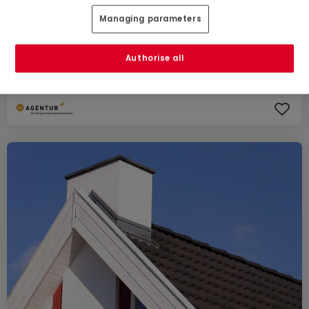
362.000 €
Managing parameters
Haus
zum Kauf
in
Astert
Authorise all
287
m²