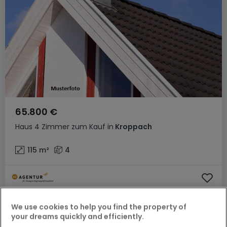
65.800 €
Haus
4 Zimmer
zum Kauf
in
Kroppach
115
m²
4
We use cookies to help you find the property of
your dreams quickly and efficiently.
Ähnliche Immobilien in der Nähe