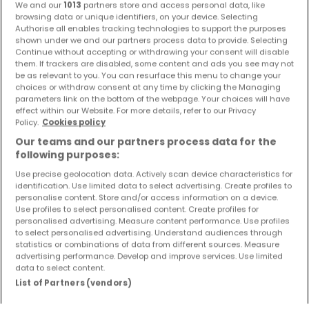
We and our
1013
partners store and access personal data, like
Sie haben keine Immobilien gefunden, die Sie
browsing data or unique identifiers, on your device. Selecting
Authorise all enables tracking technologies to support the purposes
interessieren? Diese vorgeschlagenen Anzeigen
shown under we and our partners process data to provide. Selecting
könnten Sie interessieren.
Continue without accepting or withdrawing your consent will disable
them. If trackers are disabled, some content and ads you see may not
be as relevant to you. You can resurface this menu to change your
choices or withdraw consent at any time by clicking the Managing
parameters link on the bottom of the webpage. Your choices will have
effect within our Website. For more details, refer to our Privacy
Policy.
Cookies policy
Our teams and our partners process data for the
following purposes:
Use precise geolocation data. Actively scan device characteristics for
identification. Use limited data to select advertising. Create profiles to
personalise content. Store and/or access information on a device.
Use profiles to select personalised content. Create profiles for
personalised advertising. Measure content performance. Use profiles
to select personalised advertising. Understand audiences through
statistics or combinations of data from different sources. Measure
advertising performance. Develop and improve services. Use limited
data to select content.
List of Partners (vendors)