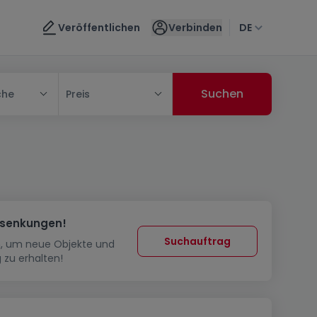
Veröffentlichen
Verbinden
DE
che
Preis
ssenkungen!
Suchauftrag
in, um neue Objekte und
 zu erhalten!