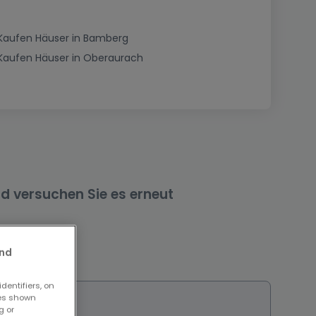
Kaufen Häuser in Bamberg
Kaufen Häuser in Oberaurach
nd versuchen Sie es erneut
and
dentifiers, on
ses shown
g or