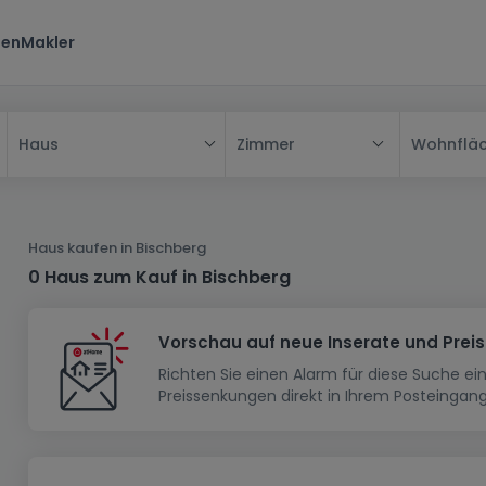
ten
Makler
Zimmer
Wohnflä
Haus
Alle
Haus
Haus kaufen in Bischberg
Wohnung
Haus
0 Haus zum Kauf in Bischberg
Neubauprojekt
Einfamilienhaus
Wohnung
Vorschau auf neue Inserate und Prei
Haus bauen
Reihenhaus
Schlafzimmer
Wohnanlage
Richten Sie einen Alarm für diese Suche e
Renditeobjekt
1-Zimmer-Apartment
Doppelhaushälfte
Musterhaus
Wohnsiedlung
Preissenkungen direkt in Ihrem Posteingang
Grundstück
Penthouse-Wohnung
Renditeobjekt
Villa
Grundstück + Haus
Garage - Parkplatz
Rohbau
Bauland
Herrenhaus
Maisonnette