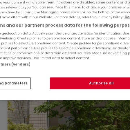
g your consent will disable them. If trackers are disabled, some content and 
Sie haben keine Immobilien gefunden, die Sie inte
 as relevant to you. You can resurface this menu to change your choices or 
Sie interessieren.
 any time by clicking the Managing parameters link on the bottom of the webp
l have effect within our Website. For more details, refer to our Privacy Policy.
Co
s and our partners process data for the following purpos
 geolocation data. Actively scan device characteristics for identification. Use
dvertising. Create profiles to personalise content. Store and/or access informa
 profiles to select personalised content. Create profiles for personalised adver
ntent performance. Use profiles to select personalised advertising. Underst
atistics or combinations of data from different sources. Measure advertising 
 improve services. Use limited data to select content.
artners (vendors)
ng parameters
Authorise all