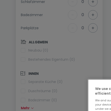
-
+
0
Schlafzimmer
-
+
0
Badezimmer
-
+
0
Parkplätze
ALLGEMEIN
Neubau (0)
Bestehendes Eigentum (0)
INNEN
Separate Küche (0)
We use c
Duschräume (0)
efficient
Badezimmer (0)
We and ou
your devic
Mehr
under we a
Einbauküche (0)