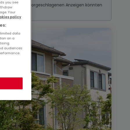
ads you see
ressieren? Diese vorgeschlagenen Anzeigen könnten
withdraw
age. Your
okies policy
es:
 limited data
tion on a
tising.
and audiences
performance.