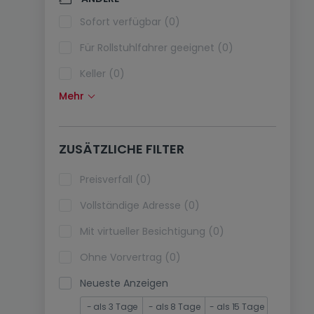
Klimaanlagen (0)
Sofort verfügbar (0)
Glasfaser (0)
Für Rollstuhlfahrer geeignet (0)
Keller (0)
Mehr
Dachboden (0)
Fahrstuhl (0)
ZUSÄTZLICHE FILTER
immobilienleibrente (0)
Ferienimmobilien (0)
Preisverfall (0)
Vollständige Adresse (0)
Mit virtueller Besichtigung (0)
Ohne Vorvertrag (0)
Neueste Anzeigen
- als 3 Tage
- als 8 Tage
- als 15 Tage