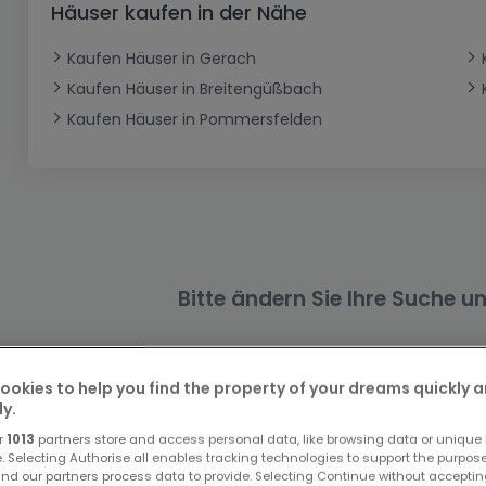
Häuser kaufen in der Nähe
Büro
Kein Bauland
Schloss
Dreigeschossige Wohnung
Garage - Parkplatz
Gewerbe
Loft
Büro
Hof
Carport
Gewerbliches Grundstück
Kaufen Häuser in Gerach
Kaufen Häuser in Breitengüßbach
Ladenfläche
Bauernhaus
Dachgeschoss
Garage
Kaufen Häuser in Pommersfelden
Landhaus
Erdgeschoss
Geschäft
Bungalow
Restaurant
Ebenerdiges Haus
Hotel
Lagerfläche
Ferienunterkunft
Landwirtschaftlicher Betrieb
Bitte ändern Sie Ihre Suche u
ookies to help you find the property of your dreams quickly 
ly.
r
1013
partners store and access personal data, like browsing data or unique i
e. Selecting Authorise all enables tracking technologies to support the purpo
Ähnliche Immobilien in der Nähe
nd our partners process data to provide. Selecting Continue without acceptin