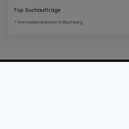
Top Suchaufträge
Immobilienanbieter in Bischberg
atHomeGroup
Kontakt
Datenschutzerklärung
Cookies
Internetkrimi