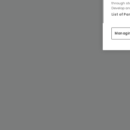
through st
Develop and
List of P
Managi