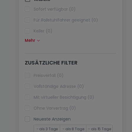
Klimaanlagen (0)
Sofort verfügbar (0)
Glasfaser (0)
Für Rollstuhlfahrer geeignet (0)
Keller (0)
Mehr
Dachboden (0)
Fahrstuhl (0)
ZUSÄTZLICHE FILTER
immobilienleibrente (0)
Ferienimmobilien (0)
Preisverfall (0)
Vollständige Adresse (0)
Mit virtueller Besichtigung (0)
Ohne Vorvertrag (0)
Neueste Anzeigen
- als 3 Tage
- als 8 Tage
- als 15 Tage