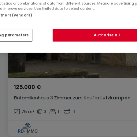
atistics or combinations of data from different sources. Measure advertising 
 improve services. Use limited data to select content.
artners (vendors)
ng parameters
Authorise all
125.000 €
Einfamilienhaus
3 Zimmer
zum Kauf
in
Lützkampen
75
m²
3
1
1