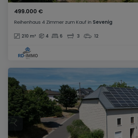
499.000 €
Reihenhaus
4 Zimmer
zum Kauf
in
Sevenig
210
m²
4
6
3
12