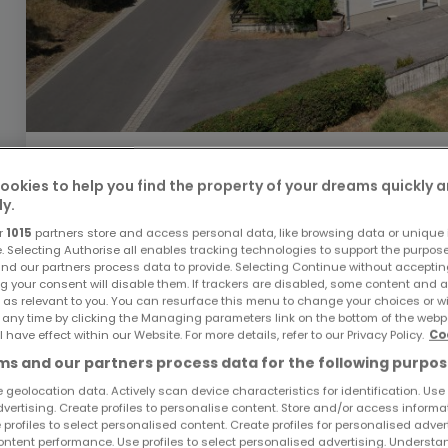
369.000 €
ookies to help you find the property of your dreams quickly 
Einfamilienhaus
5 Zimmer
zum Kauf
in
Sevenig
ly.
r
1015
partners store and access personal data, like browsing data or unique i
160
m²
5
4
2
9
e. Selecting Authorise all enables tracking technologies to support the purpo
nd our partners process data to provide. Selecting Continue without acceptin
g your consent will disable them. If trackers are disabled, some content and 
 as relevant to you. You can resurface this menu to change your choices or 
 any time by clicking the Managing parameters link on the bottom of the webp
l have effect within our Website. For more details, refer to our Privacy Policy.
Co
s and our partners process data for the following purpos
 geolocation data. Actively scan device characteristics for identification. Use
dvertising. Create profiles to personalise content. Store and/or access informa
 profiles to select personalised content. Create profiles for personalised adver
ntent performance. Use profiles to select personalised advertising. Underst