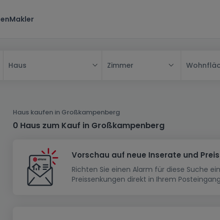
ten
Makler
Zimmer
Wohnflä
Haus
Alle
Haus
Haus kaufen in Großkampenberg
Wohnung
Haus
0 Haus zum Kauf in Großkampenberg
Neubauprojekt
Einfamilienhaus
Wohnung
Vorschau auf neue Inserate und Prei
Haus bauen
Reihenhaus
Schlafzimmer
Wohnanlage
Richten Sie einen Alarm für diese Suche e
Renditeobjekt
1-Zimmer-Apartment
Doppelhaushälfte
Musterhaus
Wohnsiedlung
Preissenkungen direkt in Ihrem Posteingang
Grundstück
Penthouse-Wohnung
Renditeobjekt
Villa
Grundstück + Haus
Garage - Parkplatz
Rohbau
Bauland
Herrenhaus
Maisonnette