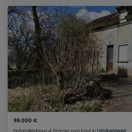
99.000 €
Einfamilienhaus
4 Zimmer
zum Kauf
in
Lützkampen