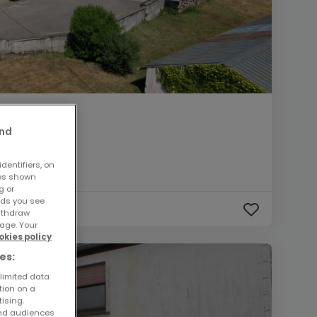
and
dentifiers, on
ses shown
g or
ads you see
withdraw
age. Your
okies policy
es:
 limited data
tion on a
tising.
and audiences