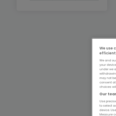
We use c
efficient
We and ou
your devic
under we a
withdrawin
may not be
consent at
choices wil
Our team
Use precise
to select a
device. Use
Measure co