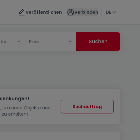
Veröffentlichen
Verbinden
DE
che
Preis
ssenkungen!
Suchauftrag
in, um neue Objekte und
 zu erhalten!