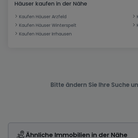
Häuser kaufen in der Nähe
Büro
Kein Bauland
Schloss
Dreigeschossige Wohnung
Garage - Parkplatz
Gewerbe
Loft
Büro
Hof
Carport
Gewerbliches Grundstück
Kaufen Häuser Arzfeld
Kaufen Häuser Winterspelt
Ladenfläche
Bauernhaus
Dachgeschoss
Garage
Kaufen Häuser Irrhausen
Landhaus
Erdgeschoss
Geschäft
Bungalow
Restaurant
Ebenerdiges Haus
Hotel
Lagerfläche
Ferienunterkunft
Landwirtschaftlicher Betrieb
Bitte ändern Sie Ihre Suche u
Ähnliche Immobilien in der Nähe