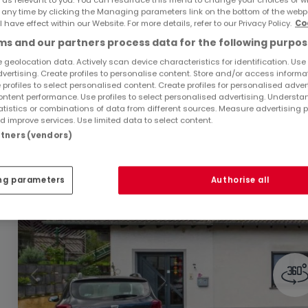
 any time by clicking the Managing parameters link on the bottom of the webp
590.000 €
l have effect within our Website. For more details, refer to our Privacy Policy.
Co
s and our partners process data for the following purpos
Einfamilienhaus
5 Zimmer
zum Kauf
in
Biesdorf
 geolocation data. Actively scan device characteristics for identification. Use
dvertising. Create profiles to personalise content. Store and/or access informa
153
m²
5
3
2
 profiles to select personalised content. Create profiles for personalised adver
ntent performance. Use profiles to select personalised advertising. Underst
atistics or combinations of data from different sources. Measure advertising 
 improve services. Use limited data to select content.
artners (vendors)
ng parameters
Authorise all