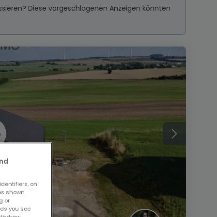
ressieren? Diese vorgeschlagenen Anzeigen könnten
and
dentifiers, on
ses shown
g or
ads you see
withdraw