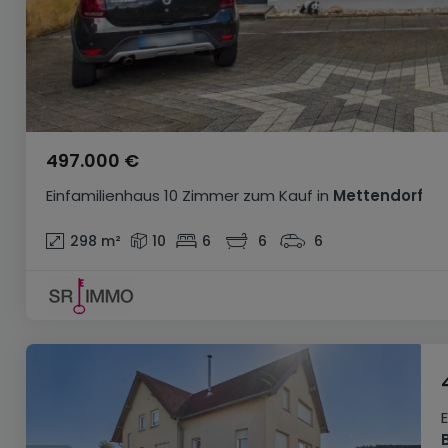
497.000 €
Einfamilienhaus
10 Zimmer
zum Kauf
in
Mettendorf
298
m²
10
6
6
6