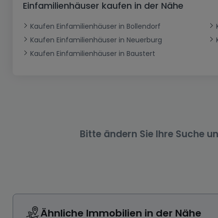
Einfamilienhäuser kaufen in der Nähe
Büro
Kein Bauland
Schloss
Dreigeschossige Wohnung
Garage - Parkplatz
Gewerbe
Loft
Büro
Hof
Carport
Gewerbliches Grundstück
Kaufen Einfamilienhäuser in Bollendorf
Kaufen Einfamilienhäuser in Neuerburg
Ladenfläche
Bauernhaus
Dachgeschoss
Garage
Kaufen Einfamilienhäuser in Baustert
Landhaus
Erdgeschoss
Geschäft
Bungalow
Restaurant
Ebenerdiges Haus
Hotel
Lagerfläche
Ferienunterkunft
Landwirtschaftlicher Betrieb
Bitte ändern Sie Ihre Suche u
Ähnliche Immobilien in der Nähe