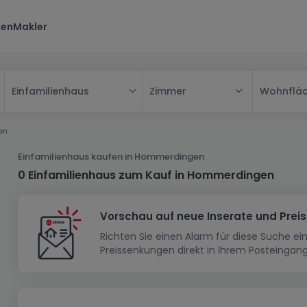
ten
Makler
Zimmer
Wohnflä
Einfamilienhaus
Alle
en
Haus
Einfamilienhaus kaufen in Hommerdingen
Wohnung
Haus
0 Einfamilienhaus zum Kauf in Hommerdingen
Neubauprojekt
Einfamilienhaus
Wohnung
Vorschau auf neue Inserate und Prei
Haus bauen
Reihenhaus
Schlafzimmer
Wohnanlage
Richten Sie einen Alarm für diese Suche e
Renditeobjekt
1-Zimmer-Apartment
Doppelhaushälfte
Musterhaus
Wohnsiedlung
Preissenkungen direkt in Ihrem Posteingang
Grundstück
Penthouse-Wohnung
Renditeobjekt
Villa
Grundstück + Haus
Garage - Parkplatz
Rohbau
Bauland
Herrenhaus
Maisonnette