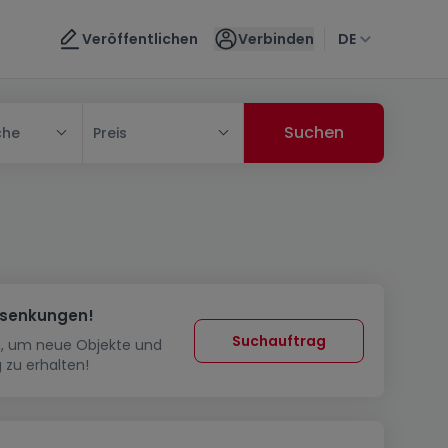
Veröffentlichen
Verbinden
DE
che
Preis
ssenkungen!
Suchauftrag
in, um neue Objekte und
 zu erhalten!