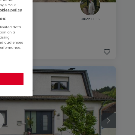
age. Your
okies policy
es:
Ulrich HESS
 limited data
tion on a
tising.
and audiences
performance.