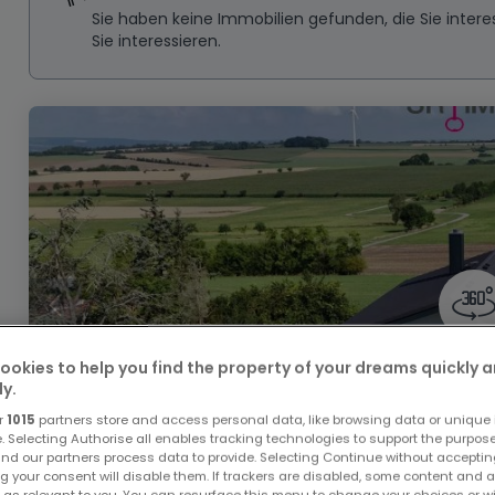
Sie haben keine Immobilien gefunden, die Sie inte
Sie interessieren.
ookies to help you find the property of your dreams quickly 
ly.
r
1015
partners store and access personal data, like browsing data or unique i
e. Selecting Authorise all enables tracking technologies to support the purpo
nd our partners process data to provide. Selecting Continue without acceptin
g your consent will disable them. If trackers are disabled, some content and 
 as relevant to you. You can resurface this menu to change your choices or 