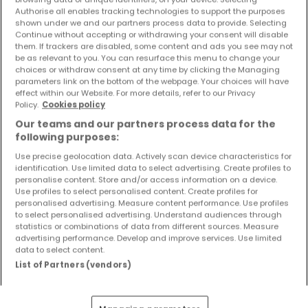
Objekte und Preissenkungen direkt in Ihrem
Authorise all enables tracking technologies to support the purposes
shown under we and our partners process data to provide. Selecting
Posteingang zu erhalten!
Continue without accepting or withdrawing your consent will disable
them. If trackers are disabled, some content and ads you see may not
Suchauftrag
be as relevant to you. You can resurface this menu to change your
choices or withdraw consent at any time by clicking the Managing
parameters link on the bottom of the webpage. Your choices will have
effect within our Website. For more details, refer to our Privacy
Policy.
Cookies policy
Doppelhaushälften kaufen in der Nähe
Our teams and our partners process data for the
following purposes:
Kaufen Doppelhaushälften in Herchweiler
Use precise geolocation data. Actively scan device characteristics for
identification. Use limited data to select advertising. Create profiles to
personalise content. Store and/or access information on a device.
Use profiles to select personalised content. Create profiles for
personalised advertising. Measure content performance. Use profiles
Bitte ändern Sie Ihre Suche und versuchen Sie
to select personalised advertising. Understand audiences through
es erneut
statistics or combinations of data from different sources. Measure
advertising performance. Develop and improve services. Use limited
data to select content.
List of Partners (vendors)
Häuser kaufen in Börsborn - nach Typ