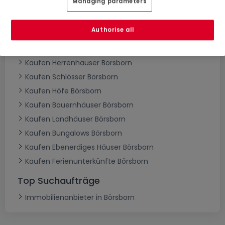
Managing parameters
Kaufen Häuser Börsborn
Kaufen Einfamilienhäuser Börsborn
Authorise all
Kaufen Reihenhäuser Börsborn
Kaufen Villen Börsborn
Kaufen Herrenhäuser Börsborn
Kaufen Schlösser Börsborn
Kaufen Höfe Börsborn
Kaufen Bauernhäuser Börsborn
Kaufen Landhäuser Börsborn
Kaufen Bungalows Börsborn
Kaufen Ebenerdiges Häuser Börsborn
Kaufen Ferienunterkünfte Börsborn
Top Suchaufträge
Immobilienanbieter in Börsborn