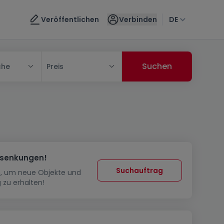
Veröffentlichen
Verbinden
DE
che
Preis
ssenkungen!
Suchauftrag
in, um neue Objekte und
 zu erhalten!