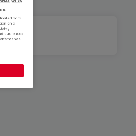
okies policy
es:
 limited data
tion on a
tising.
and audiences
performance.