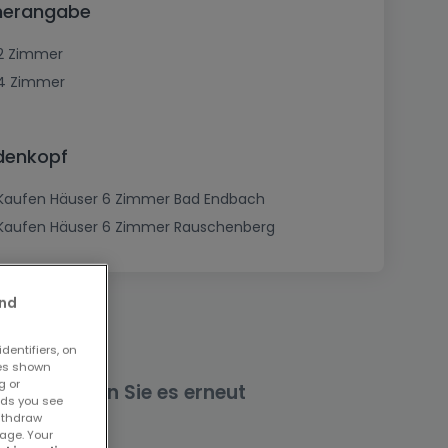
mmerangabe
2 Zimmer
4 Zimmer
edenkopf
Kaufen Häuser 6 Zimmer Bad Endbach
Kaufen Häuser 6 Zimmer Rauschenberg
and
dentifiers, on
ses shown
g or
nd versuchen Sie es erneut
ads you see
withdraw
age. Your