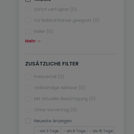
Klimaanlagen (0)
Sofort verfügbar (0)
Glasfaser (0)
Für Rollstuhlfahrer geeignet (0)
Keller (0)
Mehr
Dachboden (0)
Fahrstuhl (0)
ZUSÄTZLICHE FILTER
immobilienleibrente (0)
Ferienimmobilien (0)
Preisverfall (0)
Vollständige Adresse (0)
Mit virtueller Besichtigung (0)
Ohne Vorvertrag (0)
Neueste Anzeigen
- als 3 Tage
- als 8 Tage
- als 15 Tage