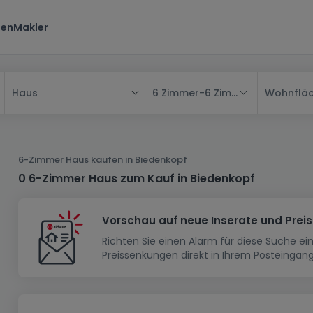
ten
Makler
6 Zimmer
-
6 Zimmer
Wohnflä
Haus
Alle
Haus
6-Zimmer Haus kaufen in Biedenkopf
Wohnung
Haus
0 6-Zimmer Haus zum Kauf in Biedenkopf
Neubauprojekt
Einfamilienhaus
Wohnung
Vorschau auf neue Inserate und Prei
Haus bauen
Reihenhaus
Schlafzimmer
Wohnanlage
Richten Sie einen Alarm für diese Suche e
Renditeobjekt
1-Zimmer-Apartment
Doppelhaushälfte
Musterhaus
Wohnsiedlung
Preissenkungen direkt in Ihrem Posteingang
Grundstück
Penthouse-Wohnung
Renditeobjekt
Villa
Grundstück + Haus
Garage - Parkplatz
Rohbau
Bauland
Herrenhaus
Maisonnette