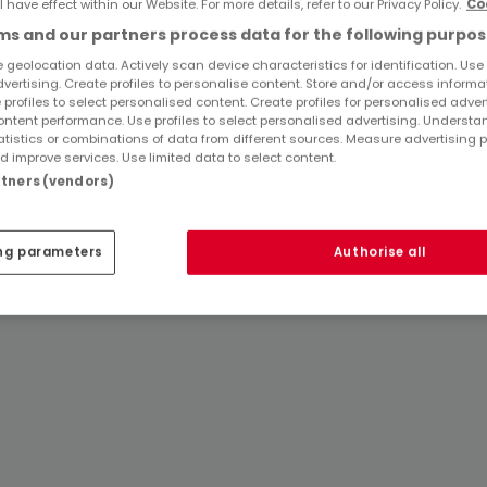
l have effect within our Website. For more details, refer to our Privacy Policy.
Co
s and our partners process data for the following purpos
 geolocation data. Actively scan device characteristics for identification. Use
dvertising. Create profiles to personalise content. Store and/or access informa
Top Suchaufträge
 profiles to select personalised content. Create profiles for personalised adver
ntent performance. Use profiles to select personalised advertising. Underst
atistics or combinations of data from different sources. Measure advertising 
Immobilienanbieter in Biedenkopf
 improve services. Use limited data to select content.
artners (vendors)
ng parameters
Authorise all