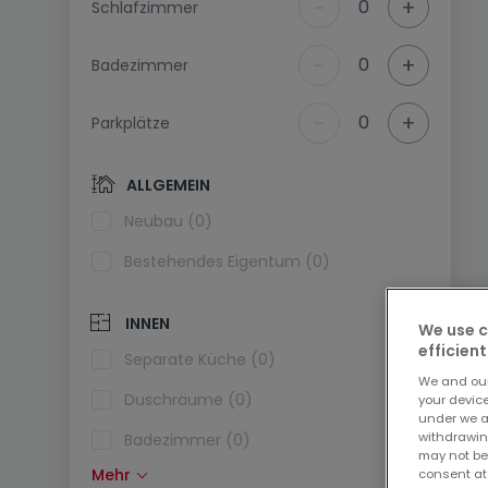
-
+
0
Schlafzimmer
-
+
0
Badezimmer
-
+
0
Parkplätze
ALLGEMEIN
Neubau (0)
Bestehendes Eigentum (0)
INNEN
We use c
efficient
Separate Küche (0)
We and ou
Duschräume (0)
your devic
under we a
withdrawin
Badezimmer (0)
may not be
Mehr
consent at
Einbauküche (0)