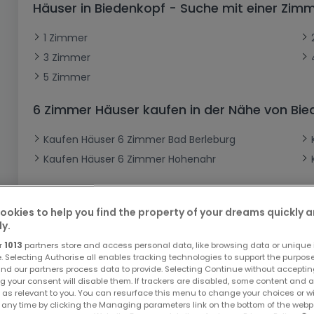
Häuser in Biedenkopf - Suche mit einer Zi
Büro
Kein Bauland
Schloss
Dreigeschossige Wohnung
Garage - Parkplatz
Gewerbe
Loft
Büro
Hof
Carport
Gewerbliches Grundstück
1 Zimmer
3 Zimmer
Ladenfläche
Bauernhaus
Dachgeschoss
Garage
5 Zimmer
Landhaus
Erdgeschoss
Geschäft
Bungalow
Restaurant
6 Zimmer Häuser kaufen in der Nähe von Bi
Ebenerdiges Haus
Hotel
Kaufen Häuser 6 Zimmer Bad Berleburg
Lagerfläche
Ferienunterkunft
Kaufen Häuser 6 Zimmer Hohenahr
Landwirtschaftlicher Betrieb
ookies to help you find the property of your dreams quickly 
ly.
r
1013
partners store and access personal data, like browsing data or unique i
e. Selecting Authorise all enables tracking technologies to support the purpo
nd our partners process data to provide. Selecting Continue without acceptin
Bitte ändern Sie Ihre Suche u
g your consent will disable them. If trackers are disabled, some content and 
 as relevant to you. You can resurface this menu to change your choices or 
 any time by clicking the Managing parameters link on the bottom of the webp