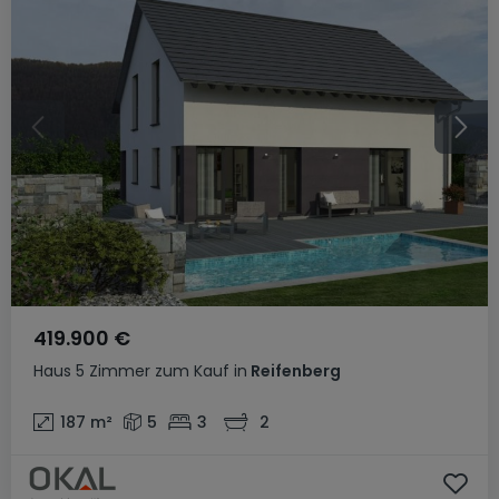
419.900 €
Haus
5 Zimmer
zum Kauf
in
Reifenberg
187
m²
5
3
2