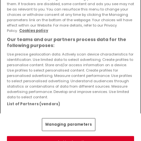
them. If trackers are disabled, some content and ads you see may not
be as relevant to you. You can resurface this menu to change your
135
m²
5
3
1
choices or withdraw consent at any time by clicking the Managing
parameters link on the bottom of the webpage. Your choices will have
effect within our Website. For more details, refer to our Privacy
Policy.
Cookies policy
Our teams and our partners process data for the
following purposes:
Use precise geolocation data. Actively scan device characteristics for
identification. Use limited data to select advertising. Create profiles to
personalise content. Store and/or access information on a device.
Use profiles to select personalised content. Create profiles for
personalised advertising. Measure content performance. Use profiles
to select personalised advertising. Understand audiences through
statistics or combinations of data from different sources. Measure
advertising performance. Develop and improve services. Use limited
data to select content.
List of Partners (vendors)
Managing parameters