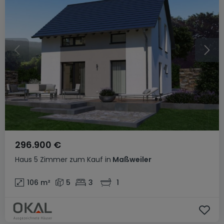
296.900 €
Haus
5 Zimmer
zum Kauf
in
Maßweiler
106
m²
5
3
1