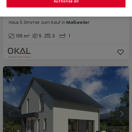
Authorise all
331.900 €
Haus
5 Zimmer
zum Kauf
in
Maßweiler
135
m²
5
3
1