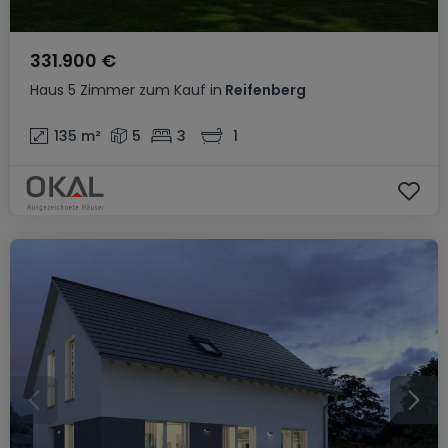
331.900 €
Haus
5 Zimmer
zum Kauf
in
Reifenberg
135
m²
5
3
1