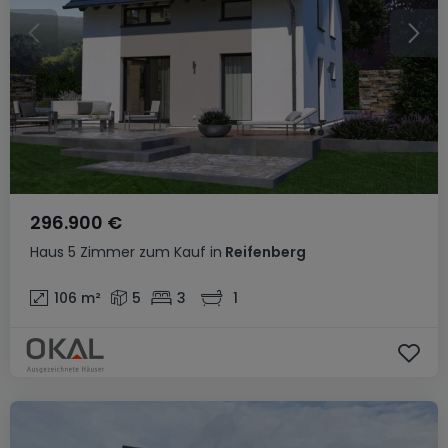
296.900 €
Haus
5 Zimmer
zum Kauf
in
Reifenberg
106
m²
5
3
1