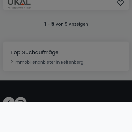
1
5
-
von 5 Anzeigen
Top Suchaufträge
Immobilienanbieter in Reifenberg
AGB
atHomeGroup
Verkaufsbedingungen
Kontakt
DSA
Datenschutzerklärung