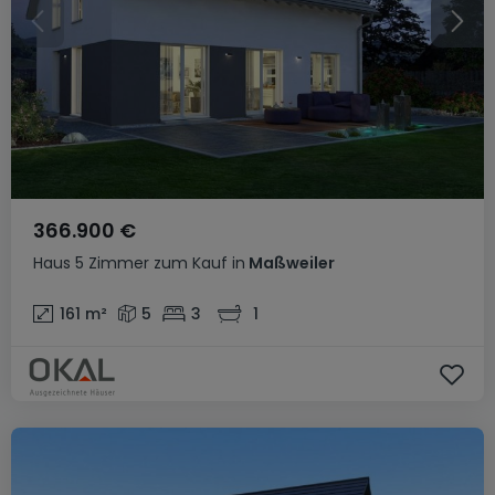
366.900 €
Haus
5 Zimmer
zum Kauf
in
Maßweiler
161
m²
5
3
1