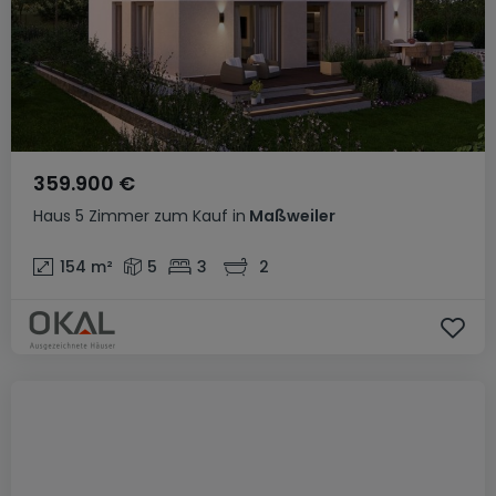
359.900 €
Haus
5 Zimmer
zum Kauf
in
Maßweiler
154
m²
5
3
2