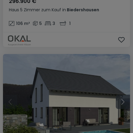
296.900 €
Haus
5 Zimmer
zum Kauf
in
Biedershausen
106
m²
5
3
1