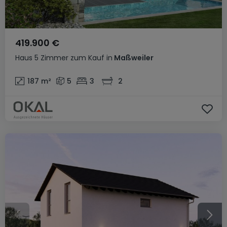
419.900 €
Haus
5 Zimmer
zum Kauf
in
Maßweiler
187
m²
5
3
2