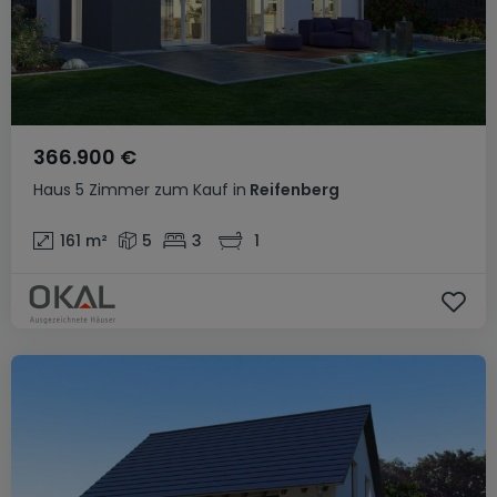
366.900 €
Haus
5 Zimmer
zum Kauf
in
Reifenberg
161
m²
5
3
1