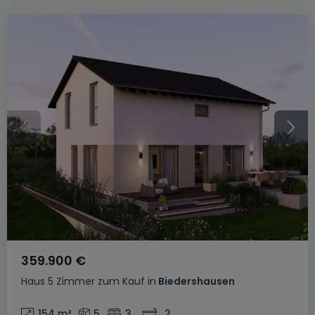
359.900 €
Haus
5 Zimmer
zum Kauf
in
Biedershausen
154
m²
5
3
2