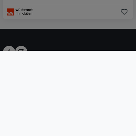
AGB
atHomeGroup
Verkaufsbedingungen
Kontakt
DSA
Datenschutzerklärung
Impressum
Cookies
Karriere
Internetkriminalität
© 2000 -
2026
atHome International S.à.r.l.
Eduard-Becking-Strasse 5 D - 54293 Trier
Privatperson