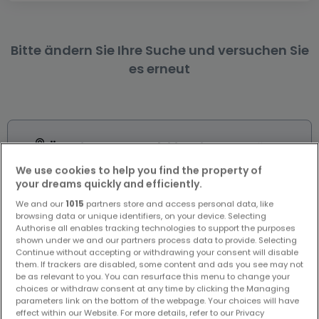
Bitte ändern Sie Ihre Suche und versuchen Sie
es erneut
Ähnliche Immobilien in der Nähe
Sie haben keine Immobilien gefunden, die Sie
We use cookies to help you find the property of
interessieren? Diese vorgeschlagenen Anzeigen
your dreams quickly and efficiently.
könnten Sie interessieren.
We and our
1015
partners store and access personal data, like
browsing data or unique identifiers, on your device. Selecting
Authorise all enables tracking technologies to support the purposes
shown under we and our partners process data to provide. Selecting
Continue without accepting or withdrawing your consent will disable
them. If trackers are disabled, some content and ads you see may not
be as relevant to you. You can resurface this menu to change your
choices or withdraw consent at any time by clicking the Managing
parameters link on the bottom of the webpage. Your choices will have
effect within our Website. For more details, refer to our Privacy