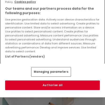
Policy.
Cookies policy
Our teams and our partners process data for the
following purposes:
Use precise geolocation data. Actively scan device characteristics for
identification. Use limited data to select advertising. Create profiles to
personalise content. Store and/or access information on a device.
Use profiles to select personalised content. Create profiles for
personalised advertising. Measure content performance. Use profiles
to select personalised advertising. Understand audiences through
statistics or combinations of data from different sources. Measure
advertising performance. Develop and improve services. Use limited
data to select content.
229.800 €
List of Partners (vendors)
Haus
4 Zimmer
zum Kauf
in
Merzig
Managing parameters
140
m²
4
3
2
4
Authorise all