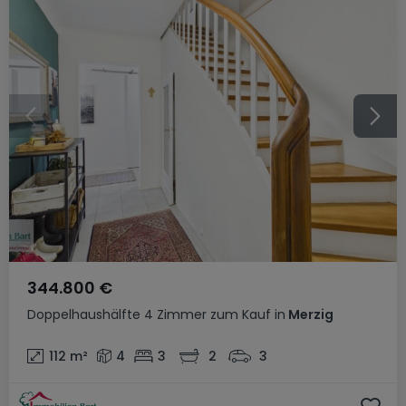
344.800 €
Doppelhaushälfte
4 Zimmer
zum Kauf
in
Merzig
112
m²
4
3
2
3