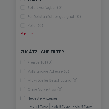
Klimaanlagen (0)
Sofort verfügbar (0)
Glasfaser (0)
Für Rollstuhlfahrer geeignet (0)
Keller (0)
Mehr
Dachboden (0)
Fahrstuhl (0)
ZUSÄTZLICHE FILTER
immobilienleibrente (0)
Ferienimmobilien (0)
Preisverfall (0)
Vollständige Adresse (0)
Mit virtueller Besichtigung (0)
Ohne Vorvertrag (0)
Neueste Anzeigen
- als 3 Tage
- als 8 Tage
- als 15 Tage