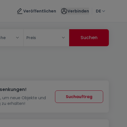
Veröffentlichen
Verbinden
DE
che
Preis
ssenkungen!
Suchauftrag
in, um neue Objekte und
 zu erhalten!