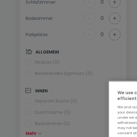
-
+
0
Schlafzimmer
-
+
0
Badezimmer
-
+
0
Parkplätze
ALLGEMEIN
Neubau (0)
Bestehendes Eigentum (0)
INNEN
We use c
efficient
Separate Küche (0)
We and ou
Duschräume (0)
your devic
under we a
withdrawin
Badezimmer (0)
may not be
Mehr
consent at
Einbauküche (0)