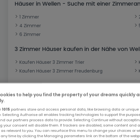
Häuser in Wellen - Suche mit einer Zimmer
Büro
Kein Bauland
Schloss
Dreigeschossige Wohnung
Garage - Parkplatz
Gewerbe
Loft
Büro
Hof
Carport
Gewerbliches Grundstück
1 Zimmer
4 Zimmer
Ladenfläche
Bauernhaus
Dachgeschoss
Garage
6 Zimmer
Landhaus
Erdgeschoss
Geschäft
Bungalow
Restaurant
3 Zimmer Häuser kaufen in der Nähe von Wel
Ebenerdiges Haus
Hotel
Kaufen Häuser 3 Zimmer Trier
Lagerfläche
Ferienunterkunft
Kaufen Häuser 3 Zimmer Freudenburg
Landwirtschaftlicher Betrieb
ookies to help you find the property of your dreams quickly 
ly.
r
1015
partners store and access personal data, like browsing data or unique i
e. Selecting Authorise all enables tracking technologies to support the purpo
nd our partners process data to provide. Selecting Continue without acceptin
Bitte ändern Sie Ihre Suche u
g your consent will disable them. If trackers are disabled, some content and 
 as relevant to you. You can resurface this menu to change your choices or 
 any time by clicking the Managing parameters link on the bottom of the webp