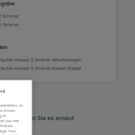
angabe
2 Zimmer
5 Zimmer
len
Kaufen Häuser 3 Zimmer Wincheringen
Kaufen Häuser 3 Zimmer Kastel-Staadt
and
dentifiers, on
ses shown
g or
nd versuchen Sie es erneut
ads you see
withdraw
age. Your