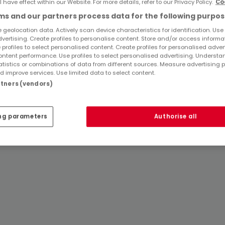
l have effect within our Website. For more details, refer to our Privacy Policy.
Co
s and our partners process data for the following purpos
 geolocation data. Actively scan device characteristics for identification. Use
dvertising. Create profiles to personalise content. Store and/or access informa
Top Suchaufträge
 profiles to select personalised content. Create profiles for personalised adver
ntent performance. Use profiles to select personalised advertising. Underst
atistics or combinations of data from different sources. Measure advertising 
Immobilienanbieter in Wellen
 improve services. Use limited data to select content.
artners (vendors)
ng parameters
Authorise all