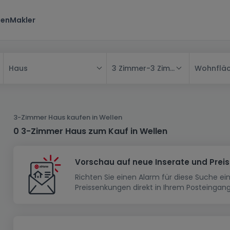
ten
Makler
3 Zimmer
-
3 Zimmer
Wohnflä
Haus
Alle
Haus
3-Zimmer Haus kaufen in Wellen
Wohnung
Haus
0 3-Zimmer Haus zum Kauf in Wellen
Neubauprojekt
Einfamilienhaus
Wohnung
Vorschau auf neue Inserate und Prei
Haus bauen
Reihenhaus
Schlafzimmer
Wohnanlage
Richten Sie einen Alarm für diese Suche e
Renditeobjekt
1-Zimmer-Apartment
Doppelhaushälfte
Musterhaus
Wohnsiedlung
Preissenkungen direkt in Ihrem Posteingang
Grundstück
Penthouse-Wohnung
Renditeobjekt
Villa
Grundstück + Haus
Garage - Parkplatz
Rohbau
Bauland
Herrenhaus
Maisonnette