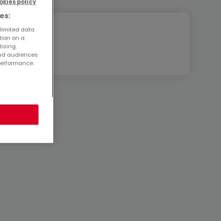
okies policy
es:
 limited data
tion on a
tising.
and audiences
performance.