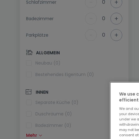
-
+
0
Schlafzimmer
-
+
0
Badezimmer
-
+
0
Parkplätze
ALLGEMEIN
Neubau (0)
Bestehendes Eigentum (0)
INNEN
We use c
efficient
Separate Küche (0)
We and ou
Duschräume (0)
your devic
under we a
withdrawin
Badezimmer (0)
may not be
Mehr
consent at
Einbauküche (0)