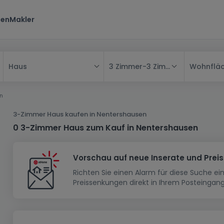
ten
Makler
3 Zimmer
-
3 Zimmer
Wohnflä
Haus
Alle
n
Haus
3-Zimmer Haus kaufen in Nentershausen
Wohnung
Haus
0 3-Zimmer Haus zum Kauf in Nentershausen
Neubauprojekt
Einfamilienhaus
Wohnung
Vorschau auf neue Inserate und Prei
Haus bauen
Reihenhaus
Schlafzimmer
Wohnanlage
Richten Sie einen Alarm für diese Suche e
Renditeobjekt
1-Zimmer-Apartment
Doppelhaushälfte
Musterhaus
Wohnsiedlung
Preissenkungen direkt in Ihrem Posteingang
Grundstück
Penthouse-Wohnung
Renditeobjekt
Villa
Grundstück + Haus
Garage - Parkplatz
Rohbau
Bauland
Herrenhaus
Maisonnette