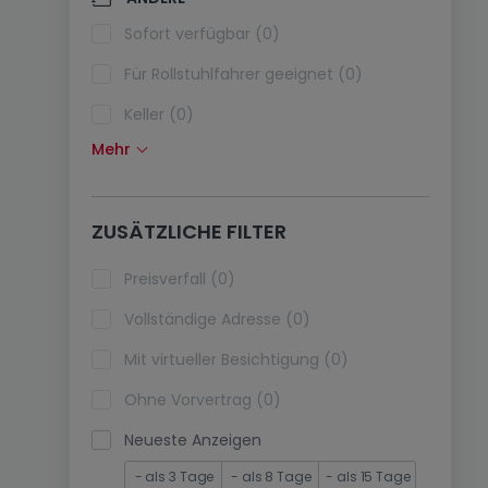
Klimaanlagen (0)
Sofort verfügbar (0)
Glasfaser (0)
Für Rollstuhlfahrer geeignet (0)
Keller (0)
Mehr
Dachboden (0)
Fahrstuhl (0)
ZUSÄTZLICHE FILTER
immobilienleibrente (0)
Ferienimmobilien (0)
Preisverfall (0)
Vollständige Adresse (0)
Mit virtueller Besichtigung (0)
Ohne Vorvertrag (0)
Neueste Anzeigen
- als 3 Tage
- als 8 Tage
- als 15 Tage