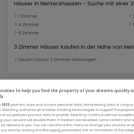
Häuser in Nentershausen - Suche mit einer
Büro
Kein Bauland
Schloss
Dreigeschossige Wohnung
Garage - Parkplatz
Gewerbe
Loft
Büro
Hof
Carport
Gewerbliches Grundstück
1 Zimmer
4 Zimmer
Ladenfläche
Bauernhaus
Dachgeschoss
Garage
6 Zimmer
Landhaus
Erdgeschoss
Geschäft
Bungalow
Restaurant
3 Zimmer Häuser kaufen in der Nähe von Ne
Ebenerdiges Haus
Hotel
Kaufen Häuser 3 Zimmer Gerstungen
Lagerfläche
Ferienunterkunft
Landwirtschaftlicher Betrieb
ookies to help you find the property of your dreams quickly 
ly.
r
1013
partners store and access personal data, like browsing data or unique i
Bitte ändern Sie Ihre Suche u
e. Selecting Authorise all enables tracking technologies to support the purpo
nd our partners process data to provide. Selecting Continue without acceptin
g your consent will disable them. If trackers are disabled, some content and 
 as relevant to you. You can resurface this menu to change your choices or 
 any time by clicking the Managing parameters link on the bottom of the webp