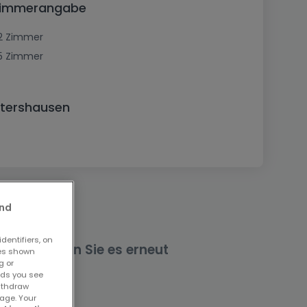
 Zimmerangabe
2 Zimmer
5 Zimmer
ntershausen
and
dentifiers, on
nd versuchen Sie es erneut
ses shown
g or
ads you see
withdraw
age. Your