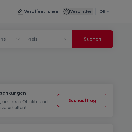
Veröffentlichen
Verbinden
DE
che
Preis
ssenkungen!
Suchauftrag
in, um neue Objekte und
 zu erhalten!