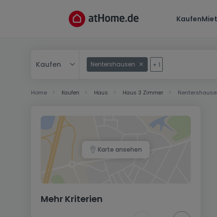
Kaufen
Mie
Kaufen
Nentershausen
+
1
Kaufen
Home
Kaufen
Haus
Haus 3 Zimmer
Nentershause
Mieten
Karte ansehen
Mehr Kriterien