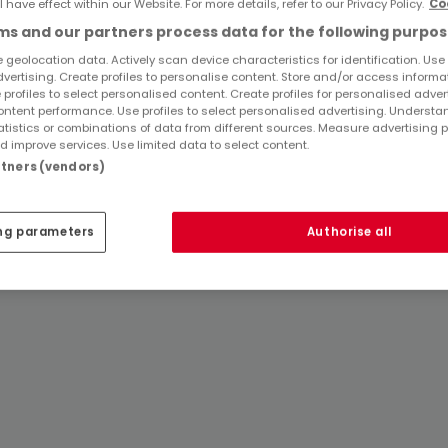
l have effect within our Website. For more details, refer to our Privacy Policy.
Co
s and our partners process data for the following purpos
 geolocation data. Actively scan device characteristics for identification. Use
Top Suchaufträge
dvertising. Create profiles to personalise content. Store and/or access informa
 profiles to select personalised content. Create profiles for personalised adver
Immobilienanbieter in Nentershausen
ntent performance. Use profiles to select personalised advertising. Underst
atistics or combinations of data from different sources. Measure advertising 
 improve services. Use limited data to select content.
artners (vendors)
ng parameters
Authorise all