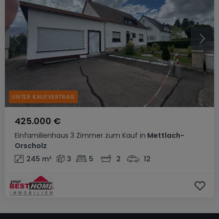
UNTER KAUFVERTRAG
425.000 €
Einfamilienhaus
3 Zimmer
zum Kauf
in
Mettlach-
Orscholz
245
m²
3
5
2
12