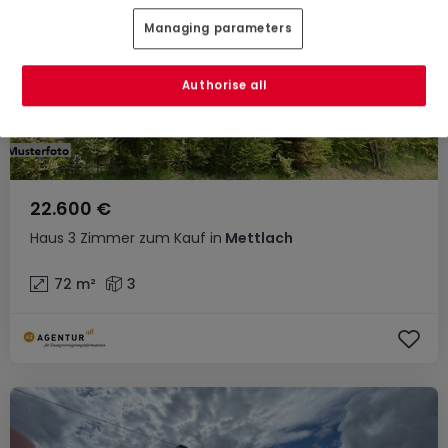
Managing parameters
Authorise all
22.600 €
Haus
3 Zimmer
zum Kauf
in
Mettlach
72
m²
3