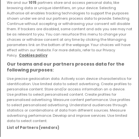
We and our
1015
partners store and access personal data, like
browsing data or unique identifiers, on your device. Selecting
Bitte ändern Sie Ihre Suche und versuchen Sie
Authorise all enables tracking technologies to support the purposes
shown under we and our partners process data to provide. Selecting
es erneut
Continue without accepting or withdrawing your consent will disable
them. If trackers are disabled, some content and ads you see may not
be as relevant to you. You can resurface this menu to change your
choices or withdraw consent at any time by clicking the Managing
parameters link on the bottom of the webpage. Your choices will have
effect within our Website. For more details, refer to our Privacy
Ähnliche Immobilien in der Nähe
Policy.
Cookies policy
Our teams and our partners process data for the
Sie haben keine Immobilien gefunden, die Sie
following purposes:
interessieren? Diese vorgeschlagenen Anzeigen
könnten Sie interessieren.
Use precise geolocation data. Actively scan device characteristics for
identification. Use limited data to select advertising. Create profiles to
personalise content. Store and/or access information on a device.
Use profiles to select personalised content. Create profiles for
personalised advertising. Measure content performance. Use profiles
to select personalised advertising. Understand audiences through
statistics or combinations of data from different sources. Measure
advertising performance. Develop and improve services. Use limited
data to select content.
List of Partners (vendors)