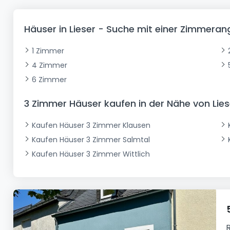
Büro
Kein Bauland
Schloss
Dreigeschossige Wohnung
Garage - Parkplatz
Gewerbe
Loft
Büro
Hof
Carport
Gewerbliches Grundstück
Häuser in Lieser - Suche mit einer Zimmera
Ladenfläche
Bauernhaus
Dachgeschoss
Garage
1 Zimmer
Landhaus
Erdgeschoss
Geschäft
4 Zimmer
Bungalow
Restaurant
6 Zimmer
Ebenerdiges Haus
Hotel
3 Zimmer Häuser kaufen in der Nähe von Lies
Lagerfläche
Ferienunterkunft
Kaufen Häuser 3 Zimmer Klausen
Landwirtschaftlicher Betrieb
Kaufen Häuser 3 Zimmer Salmtal
Kaufen Häuser 3 Zimmer Wittlich