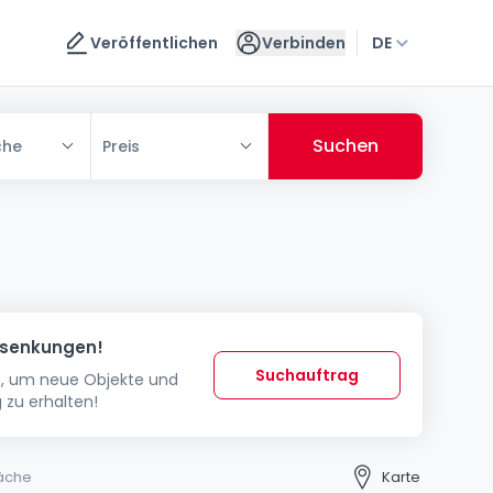
Veröffentlichen
Verbinden
DE
che
Preis
ssenkungen!
Suchauftrag
in, um neue Objekte und
 zu erhalten!
äche
Karte