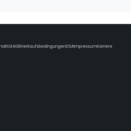
nalität
AGB
Verkaufsbedingungen
DSA
Impressum
Karriere