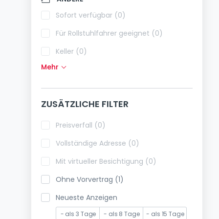
Klimaanlagen (0)
Sofort verfügbar (0)
Glasfaser (0)
Für Rollstuhlfahrer geeignet (0)
Keller (0)
Mehr
Dachboden (0)
Fahrstuhl (0)
ZUSÄTZLICHE FILTER
immobilienleibrente (0)
Ferienimmobilien (0)
Preisverfall (0)
Vollständige Adresse (0)
Mit virtueller Besichtigung (0)
Ohne Vorvertrag (1)
Neueste Anzeigen
- als 3 Tage
- als 8 Tage
- als 15 Tage