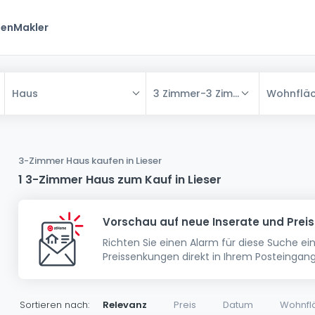
ten
Makler
3 Zimmer
-
3 Zimmer
Wohnflä
Haus
Alle
Haus
3-Zimmer Haus kaufen in Lieser
Wohnung
Haus
1 3-Zimmer Haus zum Kauf in Lieser
Neubauprojekt
Einfamilienhaus
Wohnung
Vorschau auf neue Inserate und Prei
Haus bauen
Reihenhaus
Schlafzimmer
Wohnanlage
Richten Sie einen Alarm für diese Suche e
Renditeobjekt
1-Zimmer-Apartment
Doppelhaushälfte
Musterhaus
Wohnsiedlung
Preissenkungen direkt in Ihrem Posteingang
Grundstück
Penthouse-Wohnung
Renditeobjekt
Villa
Grundstück + Haus
Garage - Parkplatz
Rohbau
Bauland
Herrenhaus
Maisonnette
Sortieren nach:
Relevanz
Preis
Datum
Wohnfl