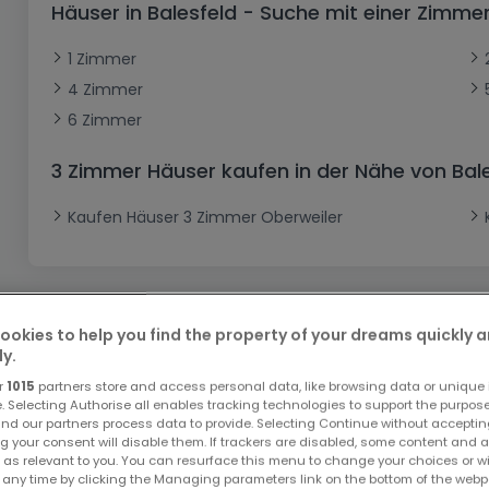
Häuser in Balesfeld - Suche mit einer Zimm
Büro
Kein Bauland
Schloss
Dreigeschossige Wohnung
Garage - Parkplatz
Gewerbe
Loft
Büro
Hof
Carport
Gewerbliches Grundstück
1 Zimmer
4 Zimmer
Ladenfläche
Bauernhaus
Dachgeschoss
Garage
6 Zimmer
Landhaus
Erdgeschoss
Geschäft
Bungalow
Restaurant
3 Zimmer Häuser kaufen in der Nähe von Bal
Ebenerdiges Haus
Hotel
Kaufen Häuser 3 Zimmer Oberweiler
Lagerfläche
Ferienunterkunft
Landwirtschaftlicher Betrieb
ookies to help you find the property of your dreams quickly 
ly.
r
1015
partners store and access personal data, like browsing data or unique i
Bitte ändern Sie Ihre Suche u
e. Selecting Authorise all enables tracking technologies to support the purpo
nd our partners process data to provide. Selecting Continue without acceptin
g your consent will disable them. If trackers are disabled, some content and 
 as relevant to you. You can resurface this menu to change your choices or 
 any time by clicking the Managing parameters link on the bottom of the webp