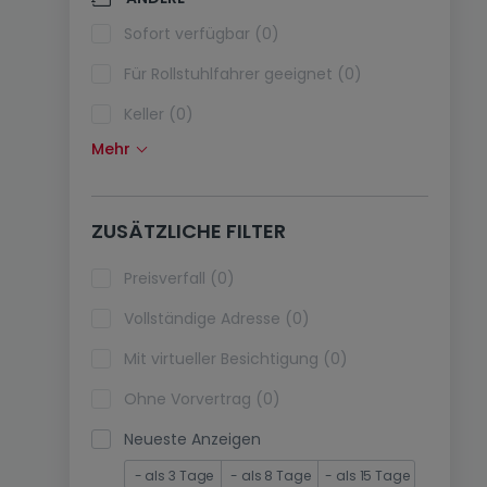
Klimaanlagen (0)
Sofort verfügbar (0)
Glasfaser (0)
Für Rollstuhlfahrer geeignet (0)
Keller (0)
Mehr
Dachboden (0)
Fahrstuhl (0)
ZUSÄTZLICHE FILTER
immobilienleibrente (0)
Ferienimmobilien (0)
Preisverfall (0)
Vollständige Adresse (0)
Mit virtueller Besichtigung (0)
Ohne Vorvertrag (0)
Neueste Anzeigen
- als 3 Tage
- als 8 Tage
- als 15 Tage