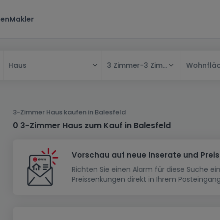
ten
Makler
3 Zimmer
-
3 Zimmer
Wohnflä
Haus
Alle
Haus
3-Zimmer Haus kaufen in Balesfeld
Wohnung
Haus
0 3-Zimmer Haus zum Kauf in Balesfeld
Neubauprojekt
Einfamilienhaus
Wohnung
Vorschau auf neue Inserate und Prei
Haus bauen
Reihenhaus
Schlafzimmer
Wohnanlage
Richten Sie einen Alarm für diese Suche e
Renditeobjekt
1-Zimmer-Apartment
Doppelhaushälfte
Musterhaus
Wohnsiedlung
Preissenkungen direkt in Ihrem Posteingang
Grundstück
Penthouse-Wohnung
Renditeobjekt
Villa
Grundstück + Haus
Garage - Parkplatz
Rohbau
Bauland
Herrenhaus
Maisonnette