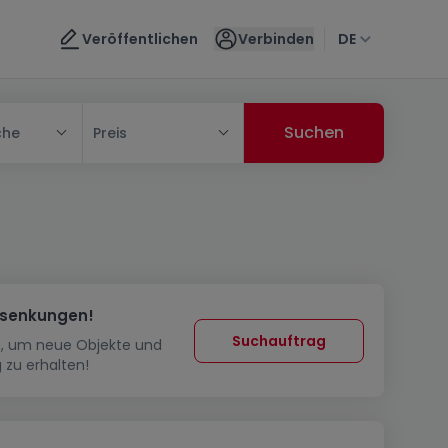
Veröffentlichen
Verbinden
DE
che
Preis
ssenkungen!
Suchauftrag
in, um neue Objekte und
 zu erhalten!