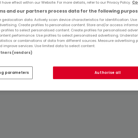
l have effect within our Website. For more details, refer to our Privacy Policy.
Co
s and our partners process data for the following purpos
Top Suchaufträge
 geolocation data. Actively scan device characteristics for identification. Use
dvertising. Create profiles to personalise content. Store and/or access informa
 profiles to select personalised content. Create profiles for personalised adver
Immobilienanbieter in Balesfeld
ntent performance. Use profiles to select personalised advertising. Underst
atistics or combinations of data from different sources. Measure advertising 
 improve services. Use limited data to select content.
artners (vendors)
ng parameters
Authorise all