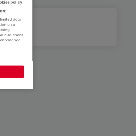
okies policy
es:
 limited data
tion on a
tising.
and audiences
performance.