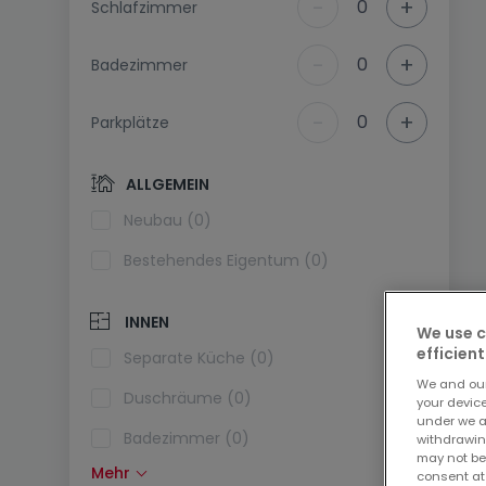
-
+
0
Schlafzimmer
-
+
0
Badezimmer
-
+
0
Parkplätze
ALLGEMEIN
Neubau (0)
Bestehendes Eigentum (0)
INNEN
We use c
efficient
Separate Küche (0)
We and ou
Duschräume (0)
your devic
under we a
Badezimmer (0)
withdrawin
may not be
Mehr
consent at
Einbauküche (0)