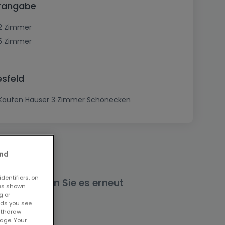
erangabe
2 Zimmer
5 Zimmer
esfeld
Kaufen Häuser 3 Zimmer Schönecken
and
dentifiers, on
nd versuchen Sie es erneut
ses shown
g or
ads you see
withdraw
age. Your