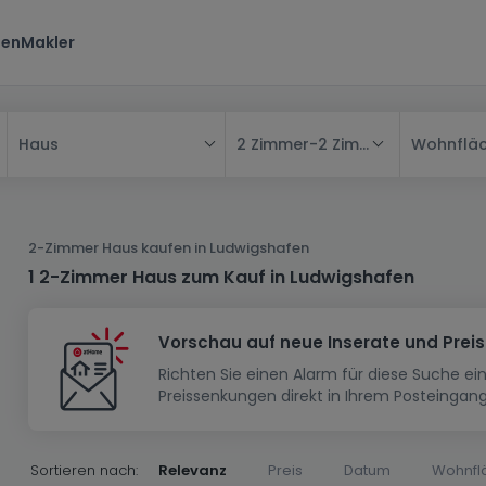
ten
Makler
2 Zimmer
-
2 Zimmer
Wohnflä
Haus
Alle
Haus
2-Zimmer Haus kaufen in Ludwigshafen
Wohnung
Haus
1 2-Zimmer Haus zum Kauf in Ludwigshafen
Neubauprojekt
Einfamilienhaus
Wohnung
Vorschau auf neue Inserate und Prei
Haus bauen
Reihenhaus
Schlafzimmer
Wohnanlage
Richten Sie einen Alarm für diese Suche e
Renditeobjekt
1-Zimmer-Apartment
Doppelhaushälfte
Musterhaus
Wohnsiedlung
Preissenkungen direkt in Ihrem Posteingang
Grundstück
Penthouse-Wohnung
Renditeobjekt
Villa
Grundstück + Haus
Garage - Parkplatz
Rohbau
Bauland
Herrenhaus
Maisonnette
Sortieren nach:
Relevanz
Preis
Datum
Wohnfl