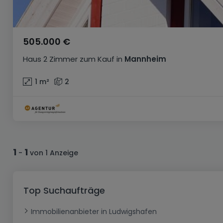
505.000 €
Haus
2 Zimmer
zum Kauf
in
Mannheim
1
m²
2
1
1
-
von 1 Anzeige
Top Suchaufträge
Immobilienanbieter in Ludwigshafen