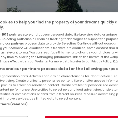
ookies to help you find the property of your dreams quickly 
ly.
r
1013
partners store and access personal data, like browsing data or unique i
e. Selecting Authorise all enables tracking technologies to support the purpo
nd our partners process data to provide. Selecting Continue without acceptin
g your consent will disable them. If trackers are disabled, some content and 
 as relevant to you. You can resurface this menu to change your choices or 
 any time by clicking the Managing parameters link on the bottom of the webp
l have effect within our Website. For more details, refer to our Privacy Policy.
Co
89.400 €
s and our partners process data for the following purpos
Haus
2 Zimmer
zum Kauf
in
Ludwigshafen
 geolocation data. Actively scan device characteristics for identification. Use
dvertising. Create profiles to personalise content. Store and/or access informa
 profiles to select personalised content. Create profiles for personalised adver
37
m²
2
ntent performance. Use profiles to select personalised advertising. Underst
atistics or combinations of data from different sources. Measure advertising 
 improve services. Use limited data to select content.
artners (vendors)