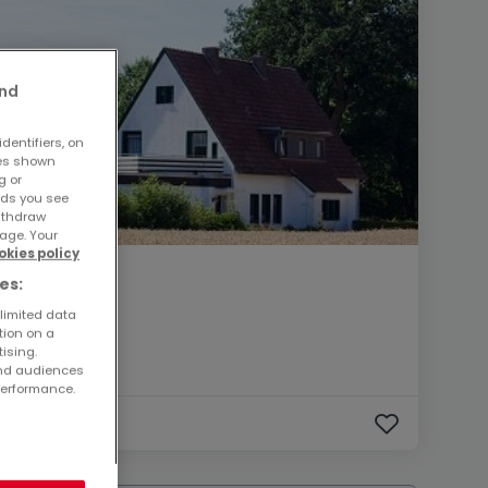
and
dentifiers, on
ses shown
g or
ads you see
withdraw
age. Your
okies policy
es:
 limited data
tion on a
tising.
and audiences
performance.