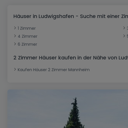
Büro
Kein Bauland
Schloss
Dreigeschossige Wohnung
Garage - Parkplatz
Gewerbe
Loft
Büro
Hof
Carport
Gewerbliches Grundstück
Häuser in Ludwigshafen - Suche mit einer 
Ladenfläche
Bauernhaus
Dachgeschoss
Garage
1 Zimmer
Landhaus
Erdgeschoss
Geschäft
4 Zimmer
Bungalow
Restaurant
6 Zimmer
Ebenerdiges Haus
Hotel
2 Zimmer Häuser kaufen in der Nähe von Lu
Lagerfläche
Ferienunterkunft
Kaufen Häuser 2 Zimmer Mannheim
Landwirtschaftlicher Betrieb