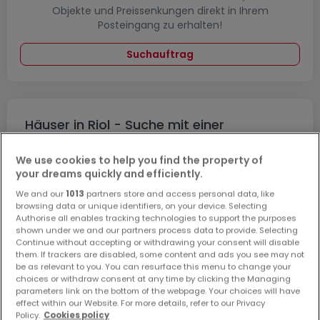
Objekte und Preissenkungen direkt in Ihrem
Posteingang zu erhalten!
Suchauftrag
Häuser in Riol - Suche mit einer
Zimmerangabe
We use cookies to help you find the property of
2 Zimmer
your dreams quickly and efficiently.
3 Zimmer
We and our
1013
partners store and access personal data, like
4 Zimmer
browsing data or unique identifiers, on your device. Selecting
Authorise all enables tracking technologies to support the purposes
5 Zimmer
shown under we and our partners process data to provide. Selecting
Continue without accepting or withdrawing your consent will disable
6 Zimmer
them. If trackers are disabled, some content and ads you see may not
be as relevant to you. You can resurface this menu to change your
1 Zimmer Häuser kaufen in der Nähe von
choices or withdraw consent at any time by clicking the Managing
Riol
parameters link on the bottom of the webpage. Your choices will have
effect within our Website. For more details, refer to our Privacy
Kaufen Häuser 1 Zimmer Mertesdorf
Policy.
Cookies policy