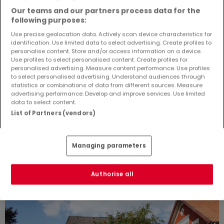
Our teams and our partners process data for the
following purposes:
Use precise geolocation data. Actively scan device characteristics for
identification. Use limited data to select advertising. Create profiles to
Bitte ändern Sie Ihre Suche und versuchen Sie
personalise content. Store and/or access information on a device.
es erneut
Use profiles to select personalised content. Create profiles for
personalised advertising. Measure content performance. Use profiles
to select personalised advertising. Understand audiences through
statistics or combinations of data from different sources. Measure
advertising performance. Develop and improve services. Use limited
data to select content.
Ähnliche Immobilien in der Nähe
List of Partners (vendors)
Sie haben keine Immobilien gefunden, die Sie
interessieren? Diese vorgeschlagenen Anzeigen
Managing parameters
könnten Sie interessieren.
Authorise all