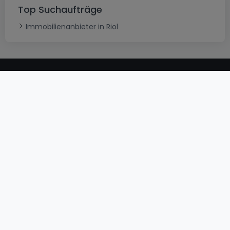
Top Suchaufträge
Immobilienanbieter in Riol
AGB
atHomeGroup
Verkaufsbedingungen
Kontakt
DSA
Datenschutzerklärung
Impressum
Cookies
Karriere
Internetkriminalität
© 2000 -
2026
atHome International S.à.r.l.
Eduard-Becking-Strasse 5 D - 54293 Trier