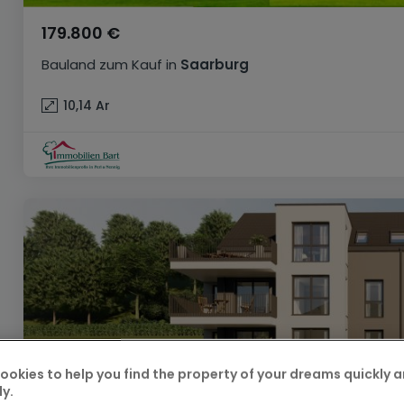
179.800 €
Bauland
zum Kauf
in
Saarburg
10,14
Ar
ookies to help you find the property of your dreams quickly 
ly.