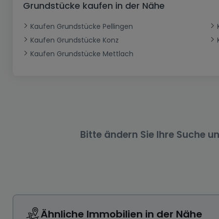
Grundstücke kaufen in der Nähe
Büro
Kein Bauland
Schloss
Dreigeschossige Wohnung
Garage - Parkplatz
Gewerbe
Loft
Büro
Hof
Carport
Gewerbliches Grundstück
Kaufen Grundstücke Pellingen
Kaufen Grundstücke Konz
Ladenfläche
Bauernhaus
Dachgeschoss
Garage
Kaufen Grundstücke Mettlach
Landhaus
Erdgeschoss
Geschäft
Bungalow
Restaurant
Ebenerdiges Haus
Hotel
Lagerfläche
Ferienunterkunft
Landwirtschaftlicher Betrieb
Bitte ändern Sie Ihre Suche u
Ähnliche Immobilien in der Nähe