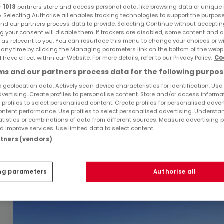
r
1013
partners store and access personal data, like browsing data or unique i
e. Selecting Authorise all enables tracking technologies to support the purpo
nd our partners process data to provide. Selecting Continue without acceptin
g your consent will disable them. If trackers are disabled, some content and 
 as relevant to you. You can resurface this menu to change your choices or 
 any time by clicking the Managing parameters link on the bottom of the webp
l have effect within our Website. For more details, refer to our Privacy Policy.
Co
s and our partners process data for the following purpos
299.000 €
 geolocation data. Actively scan device characteristics for identification. Use
dvertising. Create profiles to personalise content. Store and/or access informa
Bauland
zum Kauf
in
Saarburg
 profiles to select personalised content. Create profiles for personalised adver
ntent performance. Use profiles to select personalised advertising. Underst
7,13
Ar
atistics or combinations of data from different sources. Measure advertising 
 improve services. Use limited data to select content.
artners (vendors)
ng parameters
Authorise all