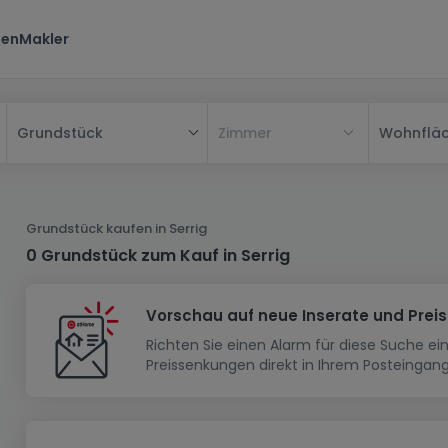
ten
Makler
Zimmer
Wohnflä
Grundstück
Alle
Haus
Grundstück kaufen in Serrig
Wohnung
Haus
0 Grundstück zum Kauf in Serrig
Neubauprojekt
Einfamilienhaus
Wohnung
Vorschau auf neue Inserate und Prei
Haus bauen
Reihenhaus
Schlafzimmer
Wohnanlage
Richten Sie einen Alarm für diese Suche e
Renditeobjekt
1-Zimmer-Apartment
Doppelhaushälfte
Musterhaus
Wohnsiedlung
Preissenkungen direkt in Ihrem Posteingang
Grundstück
Penthouse-Wohnung
Renditeobjekt
Villa
Grundstück + Haus
Garage - Parkplatz
Rohbau
Bauland
Herrenhaus
Maisonnette