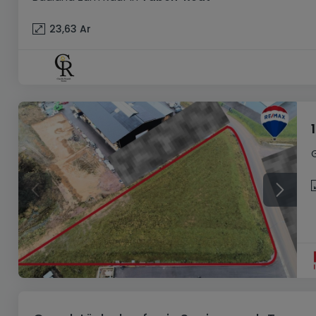
23,63
Ar