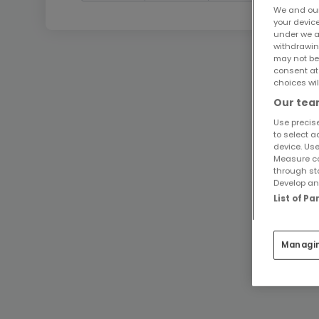
We and ou
your devic
under we a
withdrawin
may not be
consent at
choices wil
Our team
Use precise
to select a
device. Use
Measure co
through st
Develop and
List of P
Managi