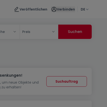
Veröffentlichen
Verbinden
DE
che
Preis
ssenkungen!
Suchauftrag
in, um neue Objekte und
 zu erhalten!