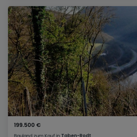
199.500 €
Bauland
zum Kauf
in
Taben-Rodt