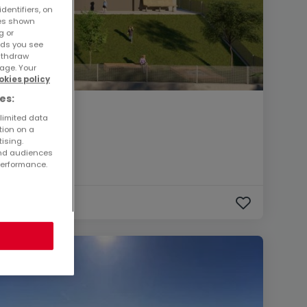
dentifiers, on
ses shown
g or
ads you see
withdraw
age. Your
okies policy
es:
 limited data
tion on a
tising.
and audiences
performance.