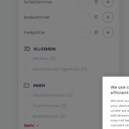
-
+
0
Schlafzimmer
-
+
0
Badezimmer
-
+
0
Parkplätze
ALLGEMEIN
Neubau (0)
Bestehendes Eigentum (0)
INNEN
We use c
efficient
Separate Küche (0)
We and ou
Duschräume (0)
your devic
under we a
withdrawin
Badezimmer (0)
may not be
Mehr
consent at
Einbauküche (0)