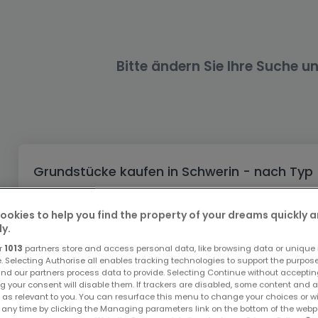
Büro
Kein Bauland
Schloss
Dreigeschossige Wohnung
Garage - Parkplatz
Gewerbe
Loft
Büro
Hof
Carport
Gewerbliches Grundstück
Ladenfläche
Bauernhaus
Dachgeschoss
Garage
Bitte ändern Sie Ihre Suche u
Landhaus
Erdgeschoss
Geschäft
Bungalow
Restaurant
Ebenerdiges Haus
Hotel
Lagerfläche
Ferienunterkunft
Grundstücke kaufen in Schwerin - nach Typ
Landwirtschaftlicher Betrieb
Kaufen Bauländer Schwerin
ookies to help you find the property of your dreams quickly 
Kaufen Industrieflächen Schwerin
ly.
r
1013
partners store and access personal data, like browsing data or unique i
Top Suchaufträge
e. Selecting Authorise all enables tracking technologies to support the purpo
nd our partners process data to provide. Selecting Continue without acceptin
Grundstücke in Schwerin
g your consent will disable them. If trackers are disabled, some content and 
 as relevant to you. You can resurface this menu to change your choices or 
Immobilienanbieter in Schwerin
 any time by clicking the Managing parameters link on the bottom of the webp