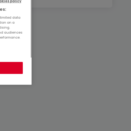
okies policy
es:
 limited data
tion on a
tising.
and audiences
performance.