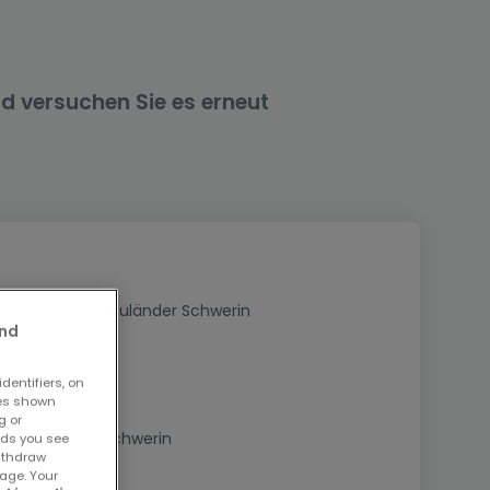
nd versuchen Sie es erneut
Kaufen Keine Bauländer Schwerin
and
dentifiers, on
ses shown
g or
Immobilien in Schwerin
ads you see
withdraw
age. Your