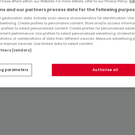
l have effect within our Website. For more details, refer to our Privacy Policy.
Co
s and our partners process data for the following purpos
 geolocation data. Actively scan device characteristics for identification. Use
dvertising. Create profiles to personalise content. Store and/or access informa
 profiles to select personalised content. Create profiles for personalised adver
ntent performance. Use profiles to select personalised advertising. Underst
atistics or combinations of data from different sources. Measure advertising 
 improve services. Use limited data to select content.
artners (vendors)
ng parameters
Authorise all