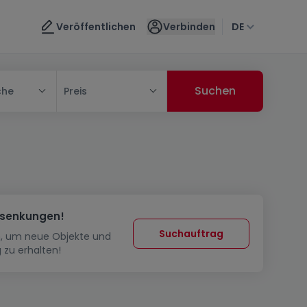
Veröffentlichen
Verbinden
DE
che
Preis
ssenkungen!
Suchauftrag
in, um neue Objekte und
 zu erhalten!