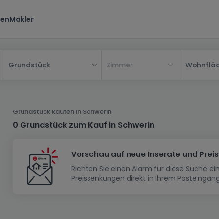
ten
Makler
Zimmer
Wohnflä
Grundstück
Alle
Haus
Grundstück kaufen in Schwerin
Wohnung
Haus
0 Grundstück zum Kauf in Schwerin
Neubauprojekt
Einfamilienhaus
Wohnung
Vorschau auf neue Inserate und Prei
Haus bauen
Reihenhaus
Schlafzimmer
Wohnanlage
Richten Sie einen Alarm für diese Suche e
Renditeobjekt
1-Zimmer-Apartment
Doppelhaushälfte
Musterhaus
Wohnsiedlung
Preissenkungen direkt in Ihrem Posteingang
Grundstück
Penthouse-Wohnung
Renditeobjekt
Villa
Grundstück + Haus
Garage - Parkplatz
Rohbau
Bauland
Herrenhaus
Maisonnette