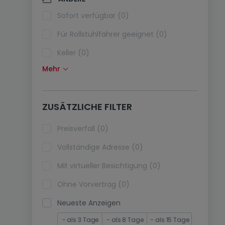
Klimaanlagen (0)
Sofort verfügbar (0)
Glasfaser (0)
Für Rollstuhlfahrer geeignet (0)
Keller (0)
Mehr
Dachboden (0)
Fahrstuhl (0)
ZUSÄTZLICHE FILTER
immobilienleibrente (0)
Ferienimmobilien (0)
Preisverfall (0)
Vollständige Adresse (0)
Mit virtueller Besichtigung (0)
Ohne Vorvertrag (0)
Neueste Anzeigen
- als 3 Tage
- als 8 Tage
- als 15 Tage