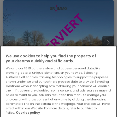
We use cookies to help you find the property of
your dreams quickly and efficiently.
We and our
1013
partners store and access personal data, like
browsing data or unique identifiers, on your device. Selecting
Authorise all enables tracking technologies to support the purposes
shown under we and our partners process data to provide. Selecting
Continue without accepting or withdrawing your consent will disable
them. If trackers are disabled, some content and ads you see may not
150.000 €
be as relevant to you. You can resurface this menu to change your
Bauland
zum Kauf
in
Arzfeld
choices or withdraw consent at any time by clicking the Managing
parameters link on the bottom of the webpage. Your choices will have
effect within our Website. For more details, refer to our Privacy
40,83
Ar
Policy.
Cookies policy