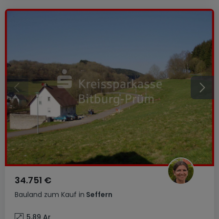
34.751 €
Bauland
zum Kauf
in
Seffern
5,89
Ar