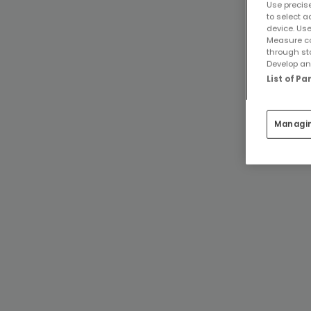
Use precise
to select a
device. Use
Measure co
through st
Develop and
List of P
Managi