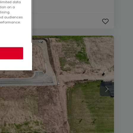
 limited data
tion on a
tising.
and audiences
performance.