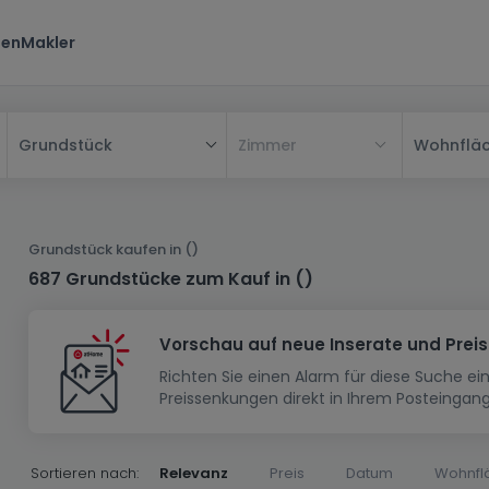
ten
Makler
Zimmer
Wohnflä
Grundstück
Alle
Haus
Grundstück kaufen in ()
Wohnung
Haus
687 Grundstücke zum Kauf in ()
Neubauprojekt
Einfamilienhaus
Wohnung
Vorschau auf neue Inserate und Prei
Haus bauen
Reihenhaus
Schlafzimmer
Wohnanlage
Richten Sie einen Alarm für diese Suche e
Renditeobjekt
1-Zimmer-Apartment
Doppelhaushälfte
Musterhaus
Wohnsiedlung
Preissenkungen direkt in Ihrem Posteingang
Grundstück
Penthouse-Wohnung
Renditeobjekt
Villa
Grundstück + Haus
Garage - Parkplatz
Rohbau
Bauland
Herrenhaus
Maisonnette
Sortieren nach:
Relevanz
Preis
Datum
Wohnfl