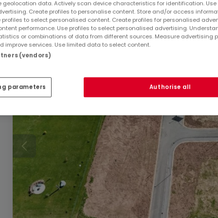
 geolocation data. Actively scan device characteristics for identification. Use
5,06
Ar
dvertising. Create profiles to personalise content. Store and/or access informa
 profiles to select personalised content. Create profiles for personalised adver
ntent performance. Use profiles to select personalised advertising. Underst
atistics or combinations of data from different sources. Measure advertising 
 improve services. Use limited data to select content.
artners (vendors)
ng parameters
Authorise all