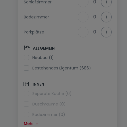
-
+
0
Schlafzimmer
-
+
0
Badezimmer
-
+
0
Parkplätze
ALLGEMEIN
Neubau (1)
Bestehendes Eigentum (686)
INNEN
Separate Küche (0)
Duschräume (0)
Badezimmer (0)
Mehr
Einbauküche (1)