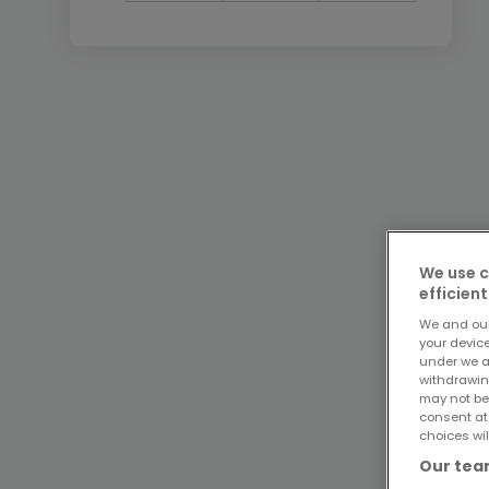
We use c
efficient
We and ou
your devic
under we a
withdrawin
may not be
consent at
choices wil
Our team