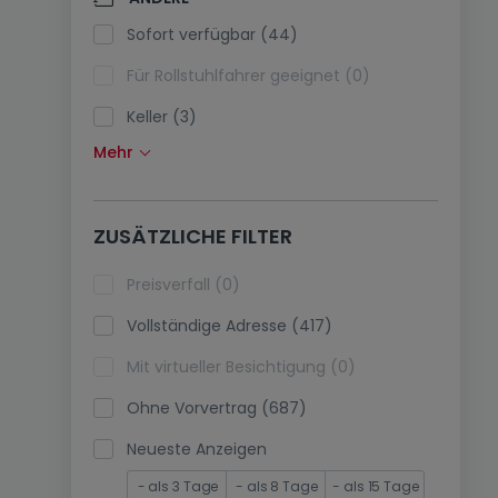
Klimaanlagen (0)
Sofort verfügbar (44)
Glasfaser (0)
Für Rollstuhlfahrer geeignet (0)
Keller (3)
Mehr
Dachboden (0)
Fahrstuhl (1)
ZUSÄTZLICHE FILTER
immobilienleibrente (0)
Ferienimmobilien (0)
Preisverfall (0)
Vollständige Adresse (417)
Mit virtueller Besichtigung (0)
Ohne Vorvertrag (687)
Neueste Anzeigen
- als 3 Tage
- als 8 Tage
- als 15 Tage