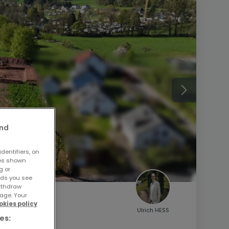
and
dentifiers, on
ses shown
g or
ads you see
withdraw
age. Your
okies policy
Ulrich HESS
es: