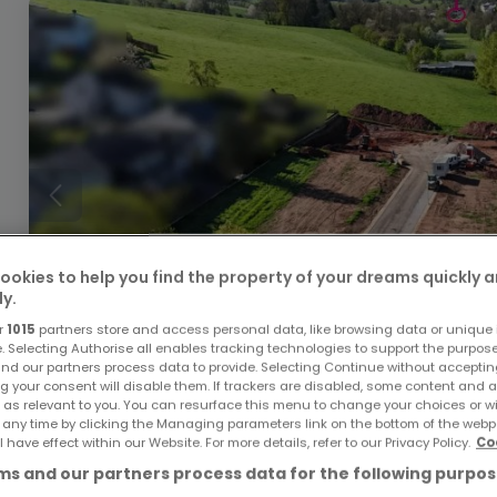
ookies to help you find the property of your dreams quickly 
ly.
r
1015
partners store and access personal data, like browsing data or unique i
e. Selecting Authorise all enables tracking technologies to support the purpo
nd our partners process data to provide. Selecting Continue without acceptin
g your consent will disable them. If trackers are disabled, some content and 
 as relevant to you. You can resurface this menu to change your choices or 
106.260 €
 any time by clicking the Managing parameters link on the bottom of the webp
l have effect within our Website. For more details, refer to our Privacy Policy.
Co
Bauland
zum Kauf
in
Körperich
s and our partners process data for the following purpos