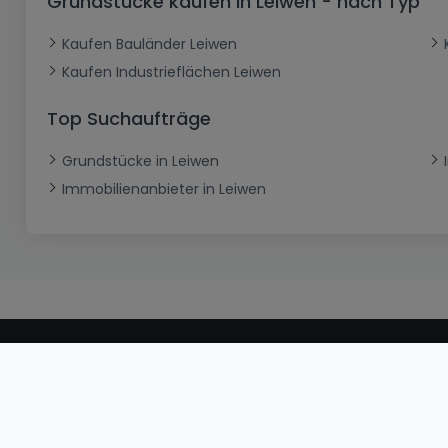
Grundstücke kaufen in Leiwen - nach Typ
Kaufen Bauländer Leiwen
Kaufen Industrieflächen Leiwen
Top Suchaufträge
Grundstücke in Leiwen
Immobilienanbieter in Leiwen
atHomeGroup
Kontakt
Datenschutzerklärung
Cookies
Internetkrimi