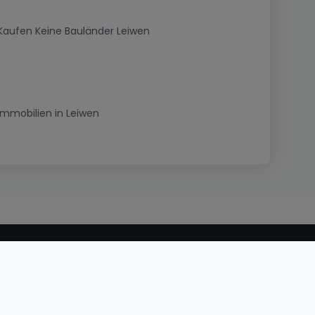
Kaufen Keine Bauländer Leiwen
Immobilien in Leiwen
nalität
AGB
Verkaufsbedingungen
DSA
Impressum
Karriere