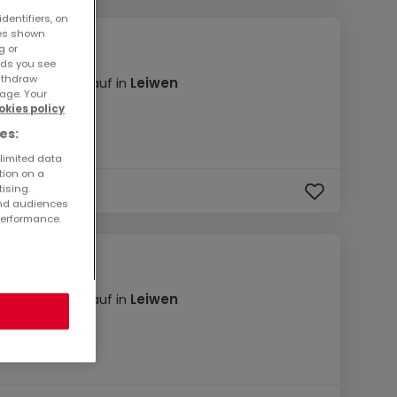
dentifiers, on
ses shown
134.900 €
g or
ads you see
withdraw
Bauland
zum Kauf
in
Leiwen
age. Your
okies policy
es:
 limited data
tion on a
tising.
and audiences
performance.
136.900 €
Bauland
zum Kauf
in
Leiwen
0
Ar