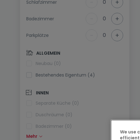
-
+
0
Schlafzimmer
-
+
0
Badezimmer
-
+
0
Parkplätze
ALLGEMEIN
Neubau (0)
Bestehendes Eigentum (4)
INNEN
Separate Küche (0)
Duschräume (0)
Badezimmer (0)
We use c
Mehr
efficient
Einbauküche (0)