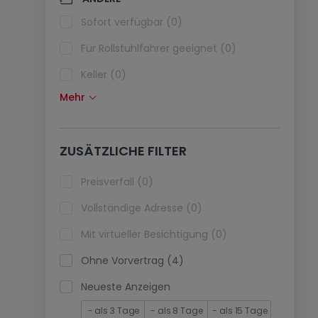
Klimaanlagen (0)
Sofort verfügbar (0)
Glasfaser (0)
Für Rollstuhlfahrer geeignet (0)
Keller (0)
Mehr
Dachboden (0)
Fahrstuhl (0)
ZUSÄTZLICHE FILTER
immobilienleibrente (0)
Ferienimmobilien (0)
Preisverfall (0)
Vollständige Adresse (0)
Mit virtueller Besichtigung (0)
Ohne Vorvertrag (4)
Neueste Anzeigen
- als 3 Tage
- als 8 Tage
- als 15 Tage