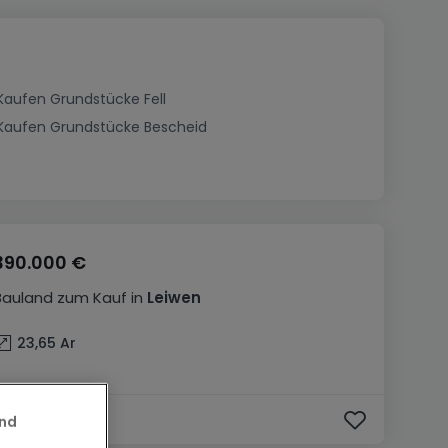
Kaufen Grundstücke Fell
Kaufen Grundstücke Bescheid
390.000 €
Bauland
zum Kauf
in
Leiwen
23,65
Ar
and