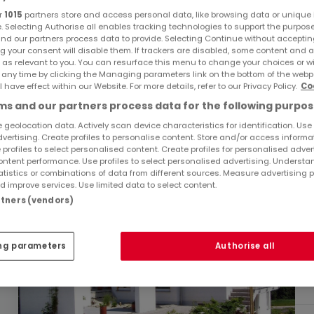
r
1015
partners store and access personal data, like browsing data or unique i
e. Selecting Authorise all enables tracking technologies to support the purpo
nd our partners process data to provide. Selecting Continue without acceptin
g your consent will disable them. If trackers are disabled, some content and 
 as relevant to you. You can resurface this menu to change your choices or 
 any time by clicking the Managing parameters link on the bottom of the webp
l have effect within our Website. For more details, refer to our Privacy Policy.
Co
s and our partners process data for the following purpos
 geolocation data. Actively scan device characteristics for identification. Use
dvertising. Create profiles to personalise content. Store and/or access informa
 profiles to select personalised content. Create profiles for personalised adver
ntent performance. Use profiles to select personalised advertising. Underst
atistics or combinations of data from different sources. Measure advertising 
 improve services. Use limited data to select content.
artners (vendors)
ng parameters
Authorise all