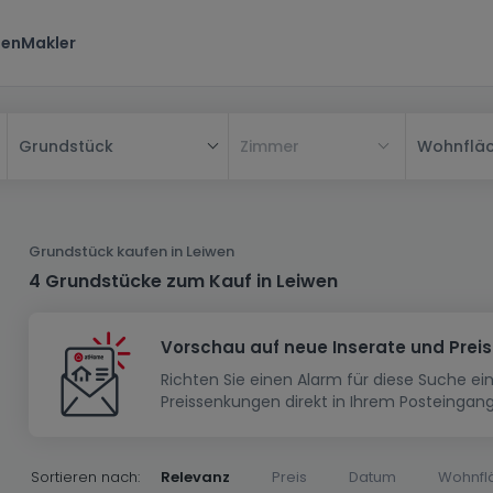
ten
Makler
Zimmer
Wohnflä
Grundstück
Alle
Haus
Grundstück kaufen in Leiwen
Wohnung
Haus
4 Grundstücke zum Kauf in Leiwen
Neubauprojekt
Einfamilienhaus
Wohnung
Vorschau auf neue Inserate und Prei
Haus bauen
Reihenhaus
Schlafzimmer
Wohnanlage
Richten Sie einen Alarm für diese Suche e
Renditeobjekt
1-Zimmer-Apartment
Doppelhaushälfte
Musterhaus
Wohnsiedlung
Preissenkungen direkt in Ihrem Posteingang
Grundstück
Penthouse-Wohnung
Renditeobjekt
Villa
Grundstück + Haus
Garage - Parkplatz
Rohbau
Bauland
Herrenhaus
Maisonnette
Sortieren nach:
Relevanz
Preis
Datum
Wohnfl