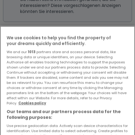
interessieren? Diese vorgeschlagenen Anzeigen
könnten Sie interessieren.
We use cookies to help you find the property of
your dreams quickly and efficiently.
We and our
1013
partners store and access personal data, like
browsing data or unique identifiers, on your device. Selecting
Authorise all enables tracking technologies to support the purposes
shown under we and our partners process data to provide. Selecting
Continue without accepting or withdrawing your consent will disable
them. If trackers are disabled, some content and ads you see may not
be as relevant to you. You can resurface this menu to change your
choices or withdraw consent at any time by clicking the Managing
parameters link on the bottom of the webpage. Your choices will have
effect within our Website. For more details, refer to our Privacy
Policy.
Cookies policy
Our teams and our partners process data for the
following purposes:
Use precise geolocation data. Actively scan device characteristics for
identification. Use limited data to select advertising. Create profiles to
106.260 €