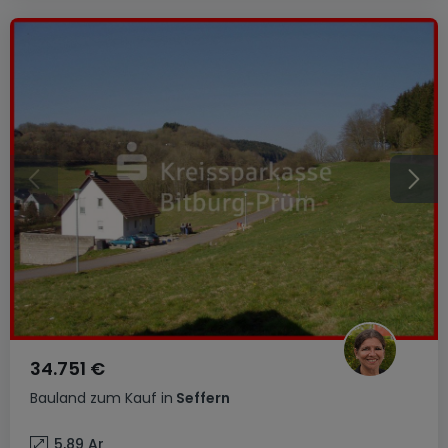
34.751 €
Bauland
zum Kauf
in
Seffern
5,89
Ar