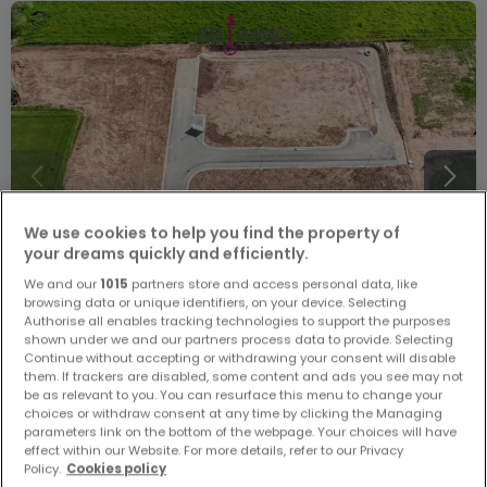
We use cookies to help you find the property of
your dreams quickly and efficiently.
We and our
1015
partners store and access personal data, like
browsing data or unique identifiers, on your device. Selecting
Authorise all enables tracking technologies to support the purposes
shown under we and our partners process data to provide. Selecting
Continue without accepting or withdrawing your consent will disable
them. If trackers are disabled, some content and ads you see may not
128.100 €
be as relevant to you. You can resurface this menu to change your
Bauland
zum Kauf
in
Körperich
choices or withdraw consent at any time by clicking the Managing
parameters link on the bottom of the webpage. Your choices will have
effect within our Website. For more details, refer to our Privacy
6,1
Ar
Policy.
Cookies policy