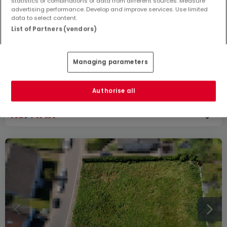
statistics or combinations of data from different sources. Measure
advertising performance. Develop and improve services. Use limited
data to select content.
List of Partners (vendors)
950.000 €
Bauland
zum Kauf
in
Saarlouis
Managing parameters
47,44
Ar
Authorise all