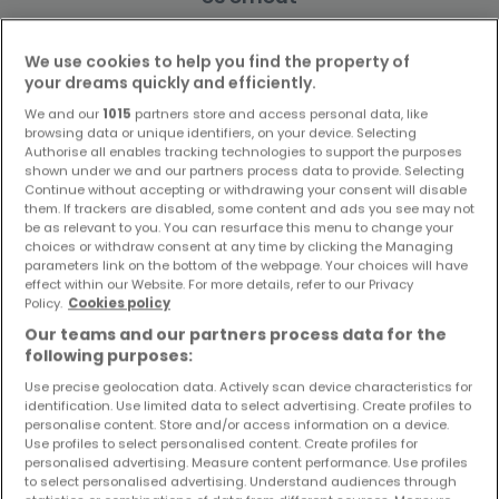
We use cookies to help you find the property of
your dreams quickly and efficiently.
We and our
1015
partners store and access personal data, like
Ähnliche Immobilien in der Nähe
browsing data or unique identifiers, on your device. Selecting
Sie haben keine Immobilien gefunden, die Sie
Authorise all enables tracking technologies to support the purposes
shown under we and our partners process data to provide. Selecting
interessieren? Diese vorgeschlagenen Anzeigen
Continue without accepting or withdrawing your consent will disable
könnten Sie interessieren.
them. If trackers are disabled, some content and ads you see may not
be as relevant to you. You can resurface this menu to change your
choices or withdraw consent at any time by clicking the Managing
parameters link on the bottom of the webpage. Your choices will have
effect within our Website. For more details, refer to our Privacy
Policy.
Cookies policy
Our teams and our partners process data for the
following purposes:
Use precise geolocation data. Actively scan device characteristics for
identification. Use limited data to select advertising. Create profiles to
personalise content. Store and/or access information on a device.
Use profiles to select personalised content. Create profiles for
personalised advertising. Measure content performance. Use profiles
to select personalised advertising. Understand audiences through