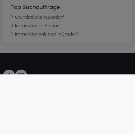
Top Suchaufträge
Grundstücke in Ensdorf
Immobilien in Ensdorf
Immobilienanbieter in Ensdorf
AGB
atHomeGroup
Verkaufsbedingungen
Kontakt
DSA
Datenschutzerklärung
Impressum
Cookies
Karriere
Internetkriminalität
© 2000 -
2026
atHome International S.à.r.l.