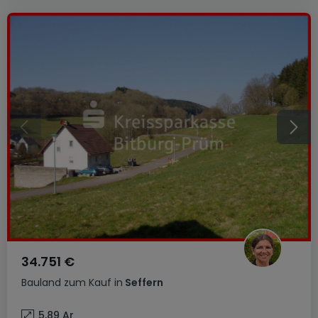
34.751 €
Bauland
zum Kauf
in
Seffern
5,89
Ar