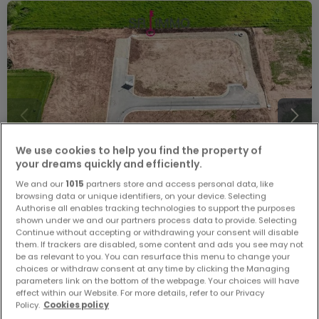
We use cookies to help you find the property of
your dreams quickly and efficiently.
We and our
1015
partners store and access personal data, like
browsing data or unique identifiers, on your device. Selecting
Authorise all enables tracking technologies to support the purposes
shown under we and our partners process data to provide. Selecting
Continue without accepting or withdrawing your consent will disable
them. If trackers are disabled, some content and ads you see may not
128.100 €
be as relevant to you. You can resurface this menu to change your
choices or withdraw consent at any time by clicking the Managing
Bauland
zum Kauf
in
Körperich
parameters link on the bottom of the webpage. Your choices will have
effect within our Website. For more details, refer to our Privacy
6,1
Ar
Policy.
Cookies policy