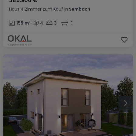
385.900 €
Haus
4 Zimmer
zum Kauf
in
Sembach
155
m²
4
3
1