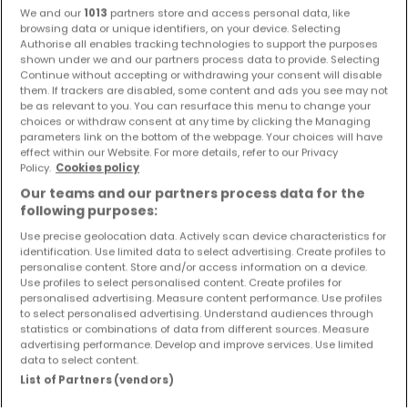
We and our
1013
partners store and access personal data, like
browsing data or unique identifiers, on your device. Selecting
Authorise all enables tracking technologies to support the purposes
shown under we and our partners process data to provide. Selecting
Continue without accepting or withdrawing your consent will disable
them. If trackers are disabled, some content and ads you see may not
be as relevant to you. You can resurface this menu to change your
choices or withdraw consent at any time by clicking the Managing
parameters link on the bottom of the webpage. Your choices will have
effect within our Website. For more details, refer to our Privacy
Policy.
Cookies policy
Our teams and our partners process data for the
following purposes:
Use precise geolocation data. Actively scan device characteristics for
identification. Use limited data to select advertising. Create profiles to
447.900 €
personalise content. Store and/or access information on a device.
Use profiles to select personalised content. Create profiles for
Haus
6 Zimmer
zum Kauf
in
Sembach
personalised advertising. Measure content performance. Use profiles
to select personalised advertising. Understand audiences through
187
m²
6
3
2
statistics or combinations of data from different sources. Measure
advertising performance. Develop and improve services. Use limited
data to select content.
List of Partners (vendors)