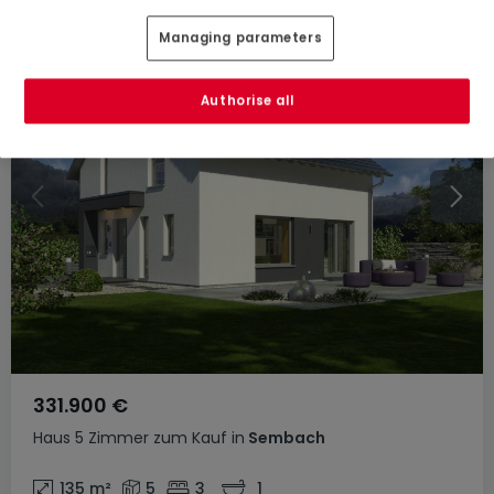
Managing parameters
Authorise all
331.900 €
Haus
5 Zimmer
zum Kauf
in
Sembach
135
m²
5
3
1