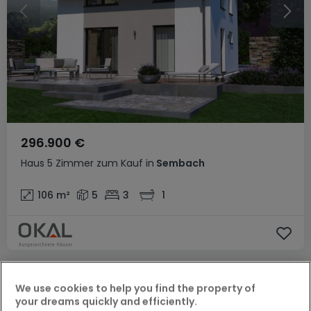
296.900 €
Haus
5 Zimmer
zum Kauf
in
Sembach
106
m²
5
3
1
We use cookies to help you find the property of
your dreams quickly and efficiently.