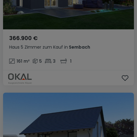
366.900 €
Haus
5 Zimmer
zum Kauf
in
Sembach
161
m²
5
3
1