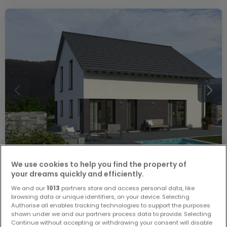
We use cookies to help you find the property of
your dreams quickly and efficiently.
419.900 €
We and our
1013
partners store and access personal data, like
browsing data or unique identifiers, on your device. Selecting
Haus
5 Zimmer
zum Kauf
in
Reifenberg
Authorise all enables tracking technologies to support the purposes
shown under we and our partners process data to provide. Selecting
Continue without accepting or withdrawing your consent will disable
187
m²
5
3
2