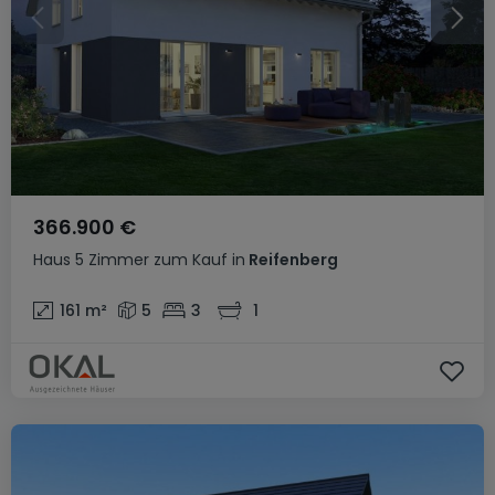
366.900 €
Haus
5 Zimmer
zum Kauf
in
Reifenberg
161
m²
5
3
1