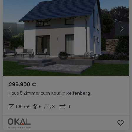
296.900 €
Haus
5 Zimmer
zum Kauf
in
Reifenberg
106
m²
5
3
1