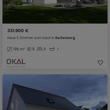
331.900 €
Haus
5 Zimmer
zum Kauf
in
Reifenberg
135
m²
5
3
1