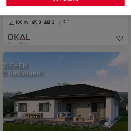
322.900 €
Authorise all
Haus
3 Zimmer
zum Kauf
in
Reifenberg
106
m²
3
2
1