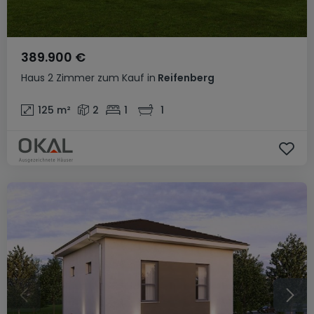
389.900 €
Haus
2 Zimmer
zum Kauf
in
Reifenberg
125
m²
2
1
1