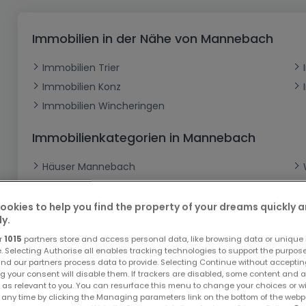
Büro
Kein Bauland
Schloss
Dreigeschossige Wohnung
Garage - Parkplatz
Gewerbe
Loft
Büro
Hof
Carport
Gewerbliches Grundstück
Immobilien in der Nähe von Mannebach
Ladenfläche
Bauernhaus
Dachgeschoss
Garage
Immobilien Trier
Landhaus
Erdgeschoss
Geschäft
Immobilien Konz
Bungalow
Restaurant
Immobilien Wincheringen
Ebenerdiges Haus
Hotel
Immobilienkategorien in Mannebach
Lagerfläche
Ferienunterkunft
Häuser Mannebach
Landwirtschaftlicher Betrieb
Neubauprojekte Mannebach
Renditeobjekte Mannebach
ookies to help you find the property of your dreams quickly 
ly.
Garagen - Parkplätze Mannebach
r
1015
partners store and access personal data, like browsing data or unique i
Gewerbe Mannebach
e. Selecting Authorise all enables tracking technologies to support the purpo
nd our partners process data to provide. Selecting Continue without acceptin
g your consent will disable them. If trackers are disabled, some content and 
 as relevant to you. You can resurface this menu to change your choices or 
 any time by clicking the Managing parameters link on the bottom of the webp