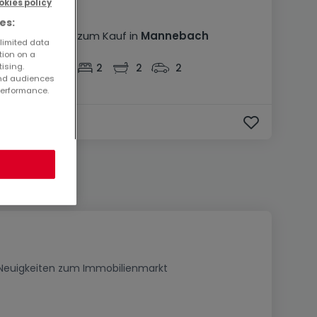
okies policy
144.000 €
es:
Haus
4 Zimmer
zum Kauf
in
Mannebach
 limited data
tion on a
93
m²
4
2
2
2
tising.
and audiences
performance.
Neuigkeiten zum Immobilienmarkt