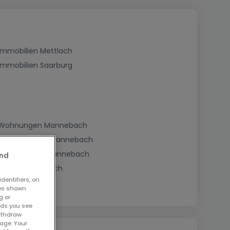
Immobilien Mettlach
Immobilien Saarburg
Wohnungen Mannebach
Häuser bauen Mannebach
Grundstücke Mannebach
and
Büros Mannebach
dentifiers, on
ses shown
g or
ads you see
withdraw
age. Your