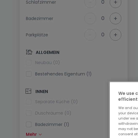
-
+
0
Schlafzimmer
-
+
0
Badezimmer
-
+
0
Parkplätze
ALLGEMEIN
Neubau (0)
Bestehendes Eigentum (1)
INNEN
We use c
efficient
Separate Küche (0)
We and ou
Duschräume (0)
your devic
under we a
withdrawin
Badezimmer (1)
may not be
Mehr
consent at
Einbauküche (1)