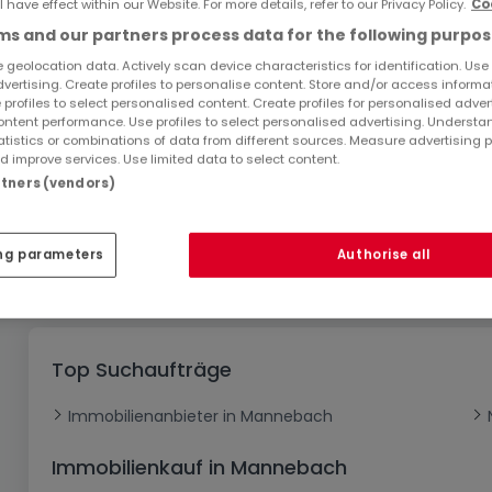
l have effect within our Website. For more details, refer to our Privacy Policy.
Co
s and our partners process data for the following purpos
 geolocation data. Actively scan device characteristics for identification. Use
dvertising. Create profiles to personalise content. Store and/or access informa
 profiles to select personalised content. Create profiles for personalised adver
ntent performance. Use profiles to select personalised advertising. Underst
atistics or combinations of data from different sources. Measure advertising 
 improve services. Use limited data to select content.
artners (vendors)
ng parameters
Authorise all
1
1
-
von 1 Anzeige
Top Suchaufträge
Immobilienanbieter in Mannebach
Immobilienkauf in Mannebach