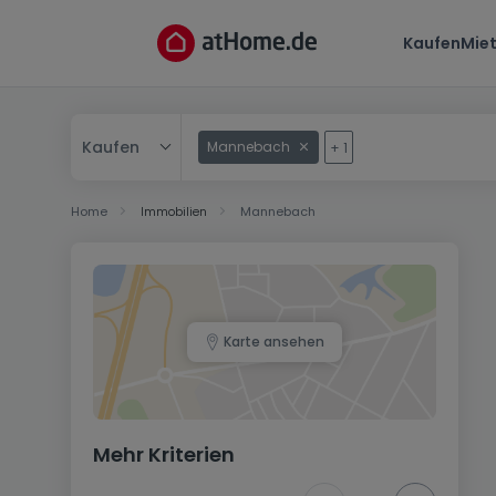
Kaufen
Mie
Kaufen
Mannebach
+
1
Kaufen
Home
Immobilien
Mannebach
Mieten
Karte ansehen
Mehr Kriterien