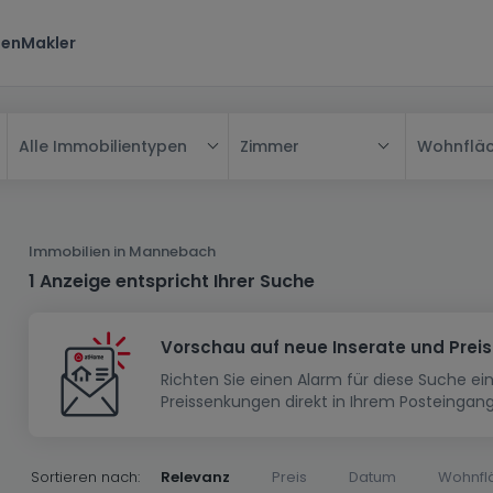
ten
Makler
Zimmer
Wohnflä
Alle Immobilientypen
Alle
Haus
Immobilien in Mannebach
Wohnung
Haus
1 Anzeige entspricht Ihrer Suche
Neubauprojekt
Einfamilienhaus
Wohnung
Vorschau auf neue Inserate und Prei
Haus bauen
Reihenhaus
Schlafzimmer
Wohnanlage
Richten Sie einen Alarm für diese Suche e
Renditeobjekt
1-Zimmer-Apartment
Doppelhaushälfte
Musterhaus
Wohnsiedlung
Preissenkungen direkt in Ihrem Posteingang
Grundstück
Penthouse-Wohnung
Renditeobjekt
Villa
Grundstück + Haus
Garage - Parkplatz
Rohbau
Bauland
Herrenhaus
Maisonnette
Sortieren nach:
Relevanz
Preis
Datum
Wohnfl