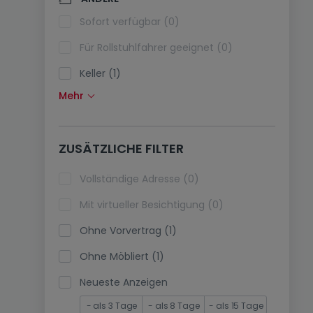
Klimaanlagen (0)
Sofort verfügbar (0)
Glasfaser (0)
Für Rollstuhlfahrer geeignet (0)
Keller (1)
Mehr
Dachboden (0)
Fahrstuhl (0)
ZUSÄTZLICHE FILTER
immobilienleibrente (0)
Ferienimmobilien (0)
Vollständige Adresse (0)
Mit virtueller Besichtigung (0)
Ohne Vorvertrag (1)
Ohne Möbliert (1)
Neueste Anzeigen
- als 3 Tage
- als 8 Tage
- als 15 Tage