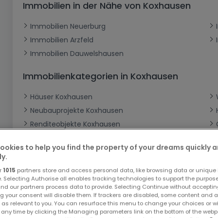
Immobilien in der Nähe von Koxhausen
Büro
Kein Bauland
Schloss
Dreigeschossige Wohnung
Garage - Parkplatz
Gewerbe
Loft
Büro
Hof
Carport
Gewerbliches Grundstück
Immobilien Neuerburg
Immobilien Arzfeld
Ladenfläche
Bauernhaus
Dachgeschoss
Garage
Immobilien Dauwelshausen
Landhaus
Erdgeschoss
Geschäft
Bungalow
Restaurant
Immobilienkategorien in Koxhausen
Ebenerdiges Haus
Hotel
Häuser Koxhausen
Lagerfläche
Ferienunterkunft
Neubauprojekte Koxhausen
Renditeobjekte Koxhausen
Landwirtschaftlicher Betrieb
Garagen - Parkplätze Koxhausen
ookies to help you find the property of your dreams quickly 
Gewerbe Koxhausen
ly.
r
1015
partners store and access personal data, like browsing data or unique i
e. Selecting Authorise all enables tracking technologies to support the purpo
nd our partners process data to provide. Selecting Continue without acceptin
g your consent will disable them. If trackers are disabled, some content and 
 as relevant to you. You can resurface this menu to change your choices or 
 any time by clicking the Managing parameters link on the bottom of the webp