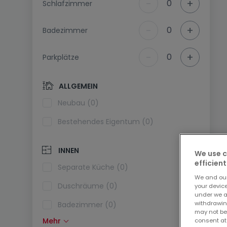
-
+
0
Schlafzimmer
-
+
0
Badezimmer
-
+
0
Parkplätze
ALLGEMEIN
Neubau (0)
Bestehendes Eigentum (0)
INNEN
We use c
efficient
Separate Küche (0)
We and ou
Duschräume (0)
your devic
under we a
withdrawin
Badezimmer (0)
may not be
Mehr
consent at
Einbauküche (0)