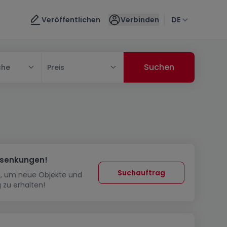
Veröffentlichen
Verbinden
DE
che
Preis
ssenkungen!
Suchauftrag
in, um neue Objekte und
 zu erhalten!