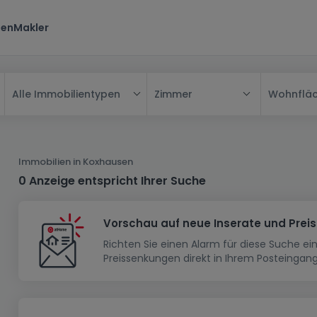
ten
Makler
Zimmer
Wohnflä
Alle Immobilientypen
Alle
Haus
Immobilien in Koxhausen
Wohnung
Haus
0 Anzeige entspricht Ihrer Suche
Neubauprojekt
Einfamilienhaus
Wohnung
Vorschau auf neue Inserate und Prei
Haus bauen
Reihenhaus
Schlafzimmer
Wohnanlage
Richten Sie einen Alarm für diese Suche e
Renditeobjekt
1-Zimmer-Apartment
Doppelhaushälfte
Musterhaus
Wohnsiedlung
Preissenkungen direkt in Ihrem Posteingang
Grundstück
Penthouse-Wohnung
Renditeobjekt
Villa
Grundstück + Haus
Garage - Parkplatz
Rohbau
Bauland
Herrenhaus
Maisonnette