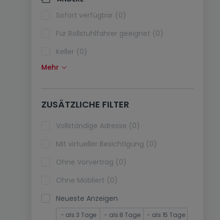
Klimaanlagen (0)
Sofort verfügbar (0)
Glasfaser (0)
Für Rollstuhlfahrer geeignet (0)
Keller (0)
Mehr
Dachboden (0)
Fahrstuhl (0)
ZUSÄTZLICHE FILTER
immobilienleibrente (0)
Ferienimmobilien (0)
Vollständige Adresse (0)
Mit virtueller Besichtigung (0)
Ohne Vorvertrag (0)
Ohne Möbliert (0)
Neueste Anzeigen
- als 3 Tage
- als 8 Tage
- als 15 Tage