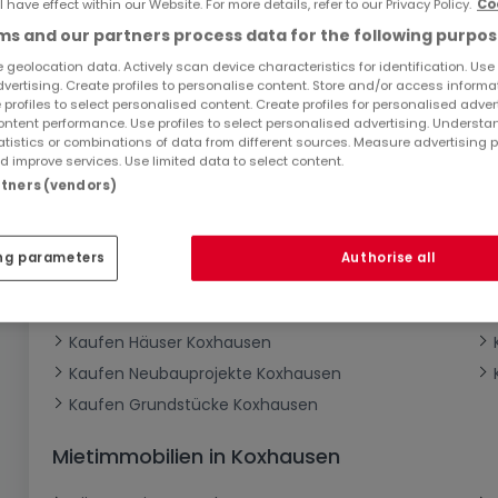
l have effect within our Website. For more details, refer to our Privacy Policy.
Co
Bitte ändern Sie Ihre Suche u
s and our partners process data for the following purpos
 geolocation data. Actively scan device characteristics for identification. Use
dvertising. Create profiles to personalise content. Store and/or access informa
 profiles to select personalised content. Create profiles for personalised adver
ntent performance. Use profiles to select personalised advertising. Underst
atistics or combinations of data from different sources. Measure advertising 
 improve services. Use limited data to select content.
artners (vendors)
Top Suchaufträge
Immobilienanbieter in Koxhausen
ng parameters
Authorise all
Immobilienkauf in Koxhausen
Kaufen Häuser Koxhausen
Kaufen Neubauprojekte Koxhausen
Kaufen Grundstücke Koxhausen
Mietimmobilien in Koxhausen