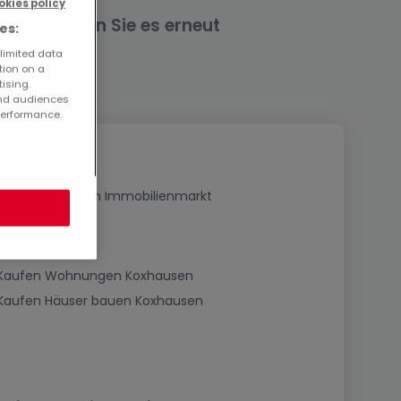
okies policy
nd versuchen Sie es erneut
es:
 limited data
tion on a
tising.
and audiences
performance.
Neuigkeiten zum Immobilienmarkt
Kaufen Wohnungen Koxhausen
Kaufen Häuser bauen Koxhausen