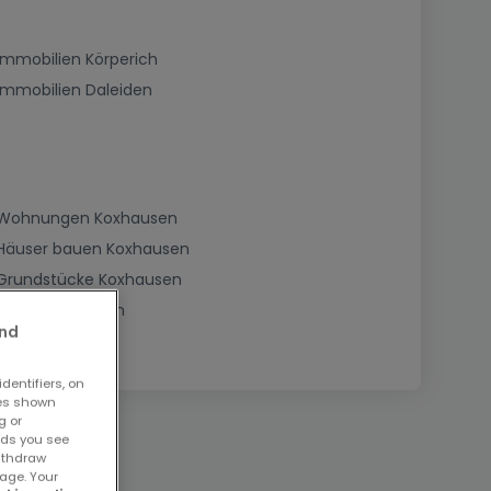
Immobilien Körperich
Immobilien Daleiden
Wohnungen Koxhausen
Häuser bauen Koxhausen
Grundstücke Koxhausen
Büros Koxhausen
and
dentifiers, on
ses shown
g or
ads you see
withdraw
age. Your