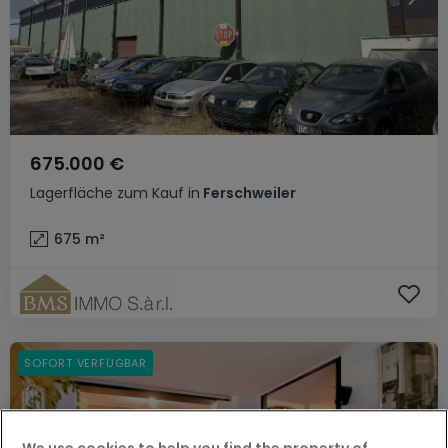
675.000 €
Lagerfläche
zum Kauf
in
Ferschweiler
675
m²
SOFORT VERFÜGBAR