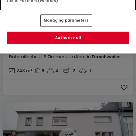
List of Partners (vendors)
Managing parameters
Authorise all
895.000 €
Einfamilienhaus
6 Zimmer
zum Kauf
in
Ferschweiler
248
m²
6
4
2
1