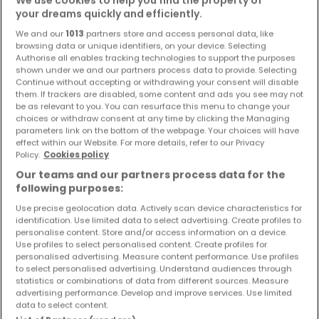
We use cookies to help you find the property of
your dreams quickly and efficiently.
We and our
1013
partners store and access personal data, like
browsing data or unique identifiers, on your device. Selecting
Authorise all enables tracking technologies to support the purposes
shown under we and our partners process data to provide. Selecting
Continue without accepting or withdrawing your consent will disable
them. If trackers are disabled, some content and ads you see may not
be as relevant to you. You can resurface this menu to change your
379.000 €
choices or withdraw consent at any time by clicking the Managing
parameters link on the bottom of the webpage. Your choices will have
Einfamilienhaus
5 Zimmer
zum Kauf
in
Ferschweiler
effect within our Website. For more details, refer to our Privacy
Policy.
Cookies policy
193
m²
5
3
2
1
Our teams and our partners process data for the
following purposes:
Use precise geolocation data. Actively scan device characteristics for
identification. Use limited data to select advertising. Create profiles to
personalise content. Store and/or access information on a device.
Use profiles to select personalised content. Create profiles for
personalised advertising. Measure content performance. Use profiles
to select personalised advertising. Understand audiences through
statistics or combinations of data from different sources. Measure
advertising performance. Develop and improve services. Use limited
data to select content.