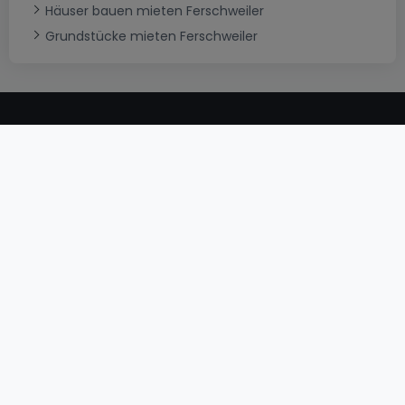
Häuser bauen mieten Ferschweiler
Grundstücke mieten Ferschweiler
AGB
atHomeGroup
Verkaufsbedingungen
Kontakt
DSA
Datenschutzerklärung
Impressum
Cookies
Karriere
Internetkriminalität
© 2000 -
2026
atHome International S.à.r.l.
Eduard-Becking-Strasse 5 D - 54293 Trier
Privatperson