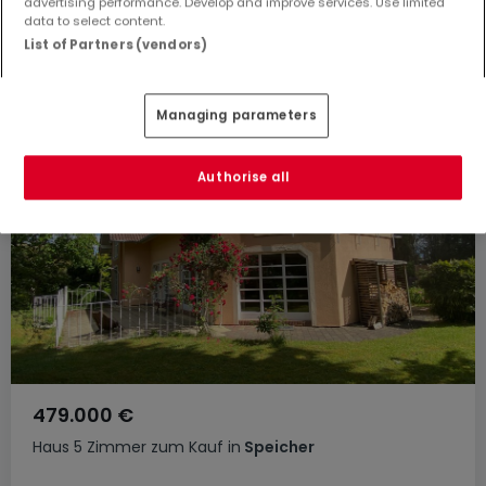
advertising performance. Develop and improve services. Use limited
2.323
m²
4
data to select content.
List of Partners (vendors)
Managing parameters
Authorise all
479.000 €
Haus
5 Zimmer
zum Kauf
in
Speicher