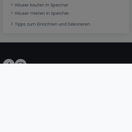
Häuser kaufen in Speicher
Häuser mieten in Speicher
Tipps zum Einrichten und Dekorieren
AGB
atHomeGroup
Verkaufsbedingungen
Kontakt
DSA
Datenschutzerklärung
Impressum
Cookies
Karriere
Internetkriminalität
© 2000 -
2026
atHome International S.à.r.l.
Eduard-Becking-Strasse 5 D - 54293 Trier