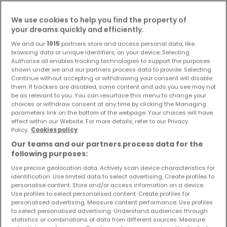
We use cookies to help you find the property of
your dreams quickly and efficiently.
We and our
1015
partners store and access personal data, like
browsing data or unique identifiers, on your device. Selecting
Authorise all enables tracking technologies to support the purposes
shown under we and our partners process data to provide. Selecting
Continue without accepting or withdrawing your consent will disable
them. If trackers are disabled, some content and ads you see may not
be as relevant to you. You can resurface this menu to change your
choices or withdraw consent at any time by clicking the Managing
parameters link on the bottom of the webpage. Your choices will have
effect within our Website. For more details, refer to our Privacy
Policy.
Cookies policy
Our teams and our partners process data for the
following purposes:
Use precise geolocation data. Actively scan device characteristics for
identification. Use limited data to select advertising. Create profiles to
personalise content. Store and/or access information on a device.
8.000 €
Use profiles to select personalised content. Create profiles for
personalised advertising. Measure content performance. Use profiles
Einfamilienhaus
4 Zimmer
zur Miete
in
Speicher
to select personalised advertising. Understand audiences through
statistics or combinations of data from different sources. Measure