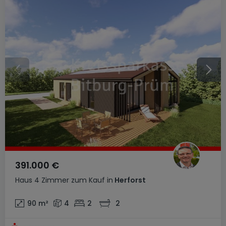
391.000 €
Haus
4 Zimmer
zum Kauf
in
Herforst
90
m²
4
2
2