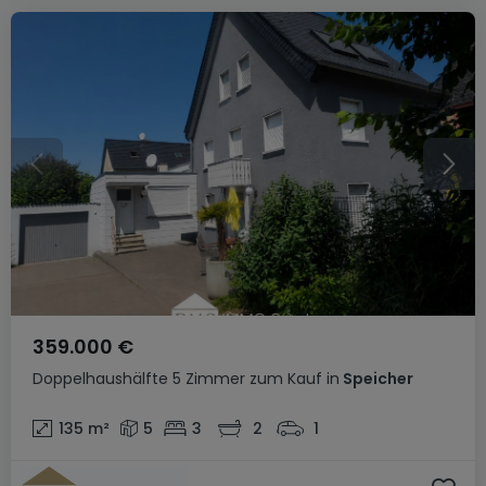
359.000 €
Doppelhaushälfte
5 Zimmer
zum Kauf
in
Speicher
135
m²
5
3
2
1