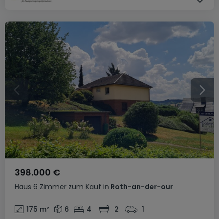
398.000 €
Haus
6 Zimmer
zum Kauf
in
Roth-an-der-our
175
m²
6
4
2
1