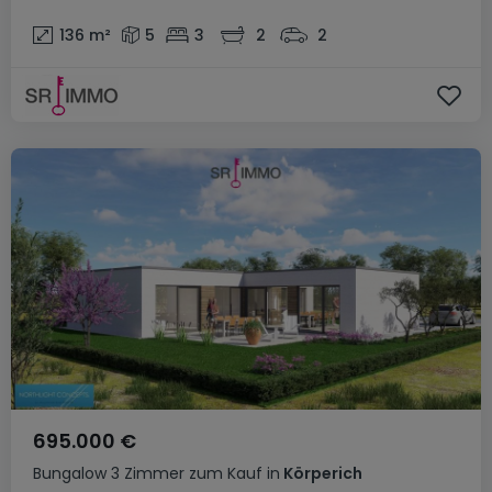
136
m²
5
3
2
2
695.000 €
Bungalow
3 Zimmer
zum Kauf
in
Körperich