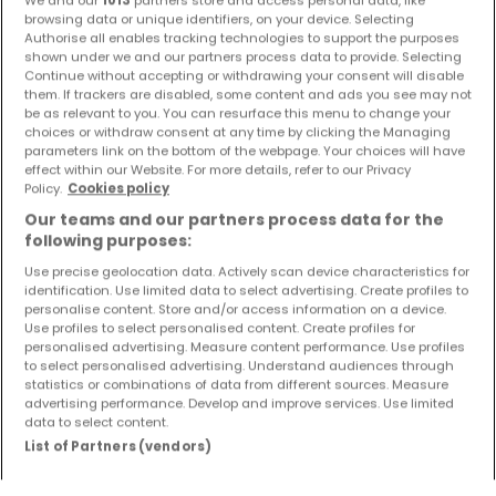
browsing data or unique identifiers, on your device. Selecting
157
m²
4
2
6
Authorise all enables tracking technologies to support the purposes
shown under we and our partners process data to provide. Selecting
Continue without accepting or withdrawing your consent will disable
them. If trackers are disabled, some content and ads you see may not
be as relevant to you. You can resurface this menu to change your
choices or withdraw consent at any time by clicking the Managing
parameters link on the bottom of the webpage. Your choices will have
effect within our Website. For more details, refer to our Privacy
Policy.
Cookies policy
Our teams and our partners process data for the
following purposes:
Use precise geolocation data. Actively scan device characteristics for
identification. Use limited data to select advertising. Create profiles to
personalise content. Store and/or access information on a device.
Use profiles to select personalised content. Create profiles for
personalised advertising. Measure content performance. Use profiles
to select personalised advertising. Understand audiences through
statistics or combinations of data from different sources. Measure
advertising performance. Develop and improve services. Use limited
data to select content.
436.000 €
List of Partners (vendors)
Einfamilienhaus
5 Zimmer
zum Kauf
in
Körperich