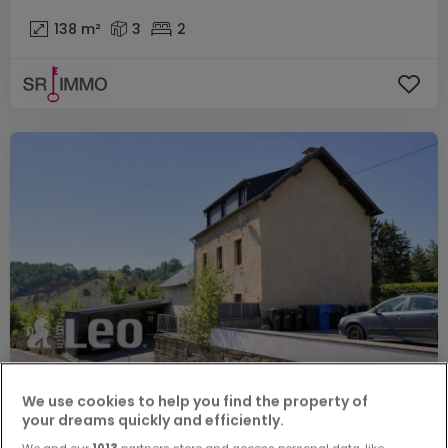
138
m²
3
2
315.000 €
We use cookies to help you find the property of
your dreams quickly and efficiently.
Einfamilienhaus
4 Schlafzimmer
zum Kauf
in
Körperich
We and our
1013
partners store and access personal data, like