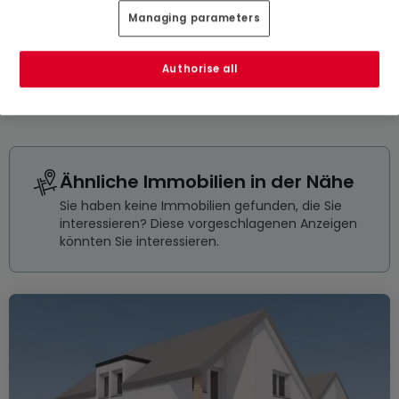
Managing parameters
172
m²
5
3
2
Authorise all
Ähnliche Immobilien in der Nähe
Sie haben keine Immobilien gefunden, die Sie
interessieren? Diese vorgeschlagenen Anzeigen
könnten Sie interessieren.