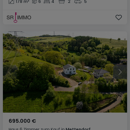
178
m²
6
4
2
5
695.000 €
Haus
6 Zimmer
zum Kauf
in
Mettendorf