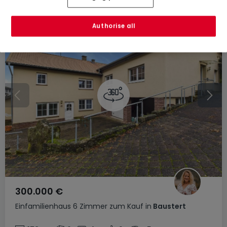
Authorise all
300.000 €
Einfamilienhaus
6 Zimmer
zum Kauf
in
Baustert