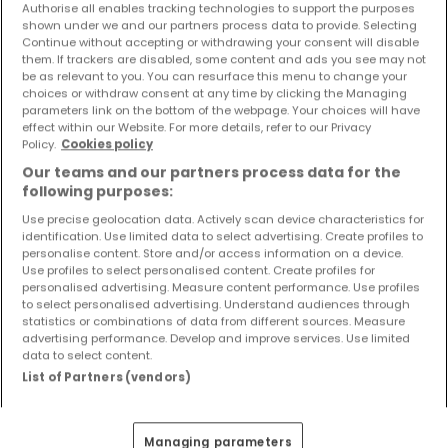
Authorise all enables tracking technologies to support the purposes
shown under we and our partners process data to provide. Selecting
Continue without accepting or withdrawing your consent will disable
them. If trackers are disabled, some content and ads you see may not
be as relevant to you. You can resurface this menu to change your
choices or withdraw consent at any time by clicking the Managing
parameters link on the bottom of the webpage. Your choices will have
effect within our Website. For more details, refer to our Privacy
Policy.
Cookies policy
Our teams and our partners process data for the
following purposes:
Use precise geolocation data. Actively scan device characteristics for
identification. Use limited data to select advertising. Create profiles to
personalise content. Store and/or access information on a device.
Use profiles to select personalised content. Create profiles for
personalised advertising. Measure content performance. Use profiles
325.000 €
to select personalised advertising. Understand audiences through
statistics or combinations of data from different sources. Measure
Einfamilienhaus
6 Zimmer
zum Kauf
in
Baustert
advertising performance. Develop and improve services. Use limited
data to select content.
178
m²
6
4
2
5
List of Partners (vendors)
Managing parameters