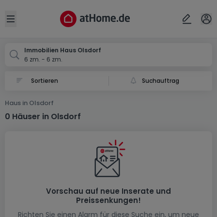
Ort
Abbrechen
ok
Open sidebar
Olsdorf
Immobilien Haus Olsdorf
6 zm. - 6 zm.
Suchauftrag
Haus in Olsdorf
0 Häuser in Olsdorf
Vorschau auf neue Inserate und
Preissenkungen!
Richten Sie einen Alarm für diese Suche ein, um neue