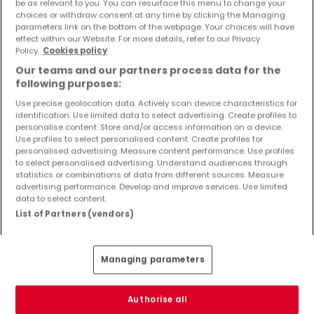
4 Zimmer
be as relevant to you. You can resurface this menu to change your
choices or withdraw consent at any time by clicking the Managing
6 Zimmer
parameters link on the bottom of the webpage. Your choices will have
effect within our Website. For more details, refer to our Privacy
Policy.
Cookies policy
Our teams and our partners process data for the
following purposes:
Bitte ändern Sie Ihre Suche und versuchen Sie
Use precise geolocation data. Actively scan device characteristics for
es erneut
identification. Use limited data to select advertising. Create profiles to
personalise content. Store and/or access information on a device.
Use profiles to select personalised content. Create profiles for
personalised advertising. Measure content performance. Use profiles
to select personalised advertising. Understand audiences through
statistics or combinations of data from different sources. Measure
Ähnliche Immobilien in der Nähe
advertising performance. Develop and improve services. Use limited
data to select content.
Sie haben keine Immobilien gefunden, die Sie
List of Partners (vendors)
interessieren? Diese vorgeschlagenen Anzeigen
könnten Sie interessieren.
Managing parameters
Authorise all