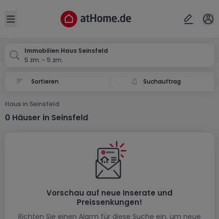
Ort
Abbrechen
ok
Open sidebar
Seinsfeld
Immobilien Haus Seinsfeld
5 zm. - 5 zm.
Suchauftrag
Haus in Seinsfeld
0 Häuser in Seinsfeld
Vorschau auf neue Inserate und
Preissenkungen!
Richten Sie einen Alarm für diese Suche ein, um neue