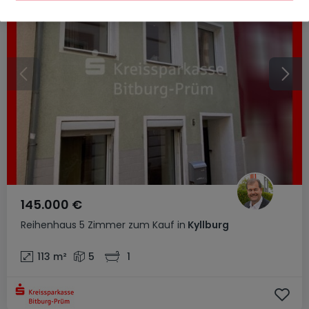
145.000 €
Reihenhaus
5 Zimmer
zum Kauf
in
Kyllburg
113
m²
5
1