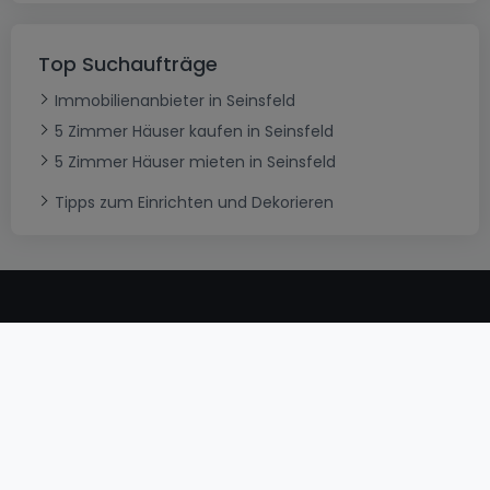
Top Suchaufträge
Immobilienanbieter in Seinsfeld
5 Zimmer Häuser kaufen in Seinsfeld
5 Zimmer Häuser mieten in Seinsfeld
Tipps zum Einrichten und Dekorieren
AGB
atHomeGroup
Verkaufsbedingungen
Kontakt
DSA
Datenschutzerklärung
Impressum
Cookies