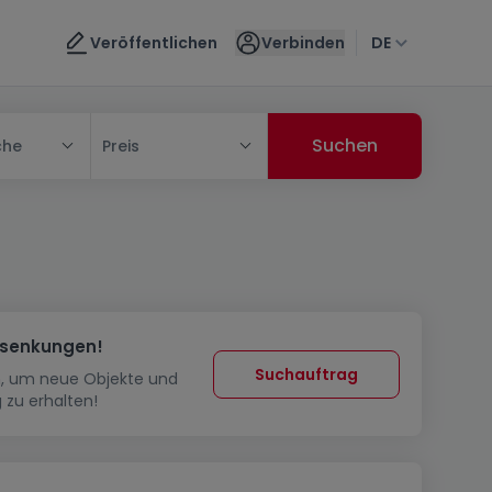
Veröffentlichen
Verbinden
DE
che
Preis
ssenkungen!
Suchauftrag
in, um neue Objekte und
 zu erhalten!