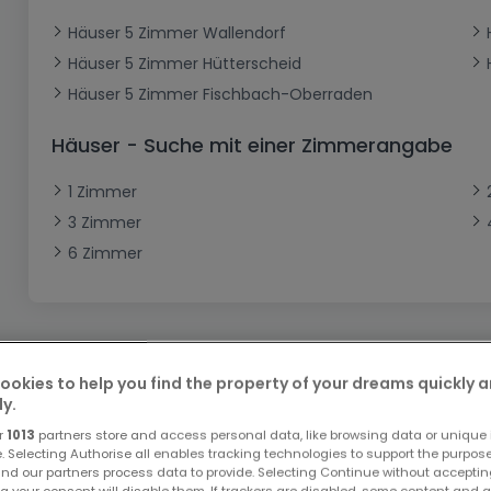
Büro
Kein Bauland
Schloss
Dreigeschossige Wohnung
Garage - Parkplatz
Häuser 5 Zimmer Wallendorf
Gewerbe
Loft
Büro
Hof
Carport
Gewerbliches Grundstück
Häuser 5 Zimmer Hütterscheid
Ladenfläche
Bauernhaus
Dachgeschoss
Garage
Häuser 5 Zimmer Fischbach-Oberraden
Landhaus
Erdgeschoss
Geschäft
Häuser - Suche mit einer Zimmerangabe
Bungalow
Restaurant
1 Zimmer
Ebenerdiges Haus
Hotel
3 Zimmer
Lagerfläche
Ferienunterkunft
6 Zimmer
Landwirtschaftlicher Betrieb
ookies to help you find the property of your dreams quickly 
ly.
Bitte ändern Sie Ihre Suche u
r
1013
partners store and access personal data, like browsing data or unique i
e. Selecting Authorise all enables tracking technologies to support the purpo
nd our partners process data to provide. Selecting Continue without acceptin
g your consent will disable them. If trackers are disabled, some content and 