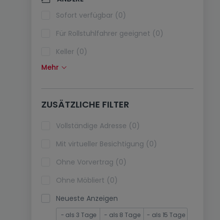
Klimaanlagen (0)
Sofort verfügbar (0)
Glasfaser (0)
Für Rollstuhlfahrer geeignet (0)
Keller (0)
Mehr
Dachboden (0)
Fahrstuhl (0)
ZUSÄTZLICHE FILTER
immobilienleibrente (0)
Ferienimmobilien (0)
Vollständige Adresse (0)
Mit virtueller Besichtigung (0)
Ohne Vorvertrag (0)
Ohne Möbliert (0)
Neueste Anzeigen
- als 3 Tage
- als 8 Tage
- als 15 Tage