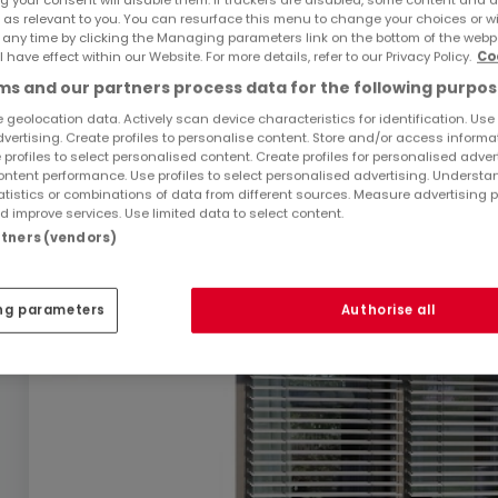
 as relevant to you. You can resurface this menu to change your choices or 
 any time by clicking the Managing parameters link on the bottom of the webp
l have effect within our Website. For more details, refer to our Privacy Policy.
Co
s and our partners process data for the following purpos
Ähnliche Immobilien in der Nähe
 geolocation data. Actively scan device characteristics for identification. Use
dvertising. Create profiles to personalise content. Store and/or access informa
Sie haben keine Immobilien gefunden, die Sie inte
 profiles to select personalised content. Create profiles for personalised adver
Sie interessieren.
ntent performance. Use profiles to select personalised advertising. Underst
atistics or combinations of data from different sources. Measure advertising 
 improve services. Use limited data to select content.
artners (vendors)
ng parameters
Authorise all