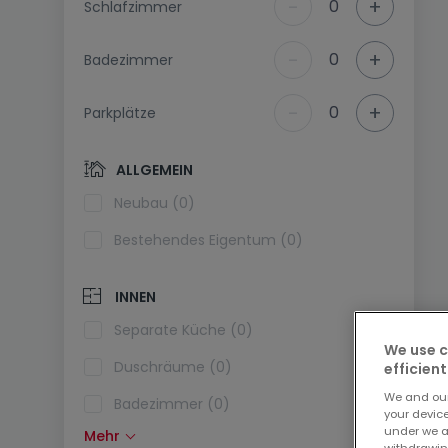
-
+
0
Schlafzimmer
-
+
0
Badezimmer
-
+
0
Parkplätze
ALLGEMEIN
Neubau (0)
Bestehendes Eigentum (0)
INNEN
Separate Küche (0)
We use c
Duschräume (0)
efficient
We and ou
Badezimmer (0)
your devic
under we a
Mehr
Einbauküche (0)
withdrawin