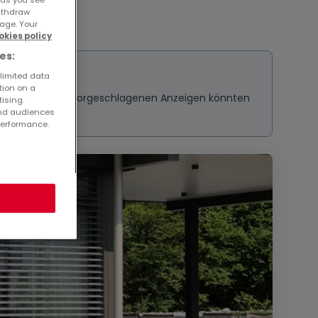
withdraw
age. Your
okies policy
es:
 limited data
tion on a
ressieren? Diese vorgeschlagenen Anzeigen könnten
tising.
and audiences
performance.