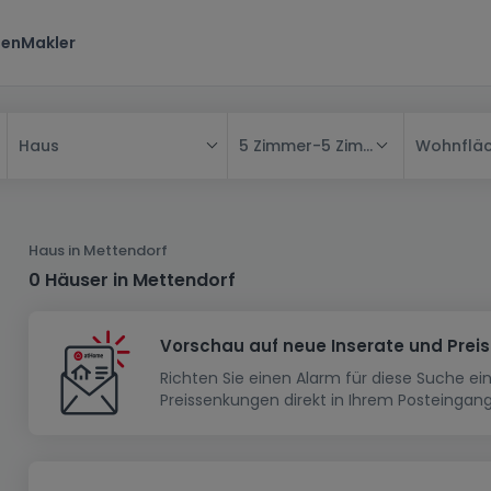
ten
Makler
5 Zimmer
-
5 Zimmer
Wohnflä
Haus
Alle
Haus
Haus in Mettendorf
Wohnung
Haus
0 Häuser in Mettendorf
Neubauprojekt
Einfamilienhaus
Wohnung
Vorschau auf neue Inserate und Prei
Haus bauen
Reihenhaus
Schlafzimmer
Wohnanlage
Richten Sie einen Alarm für diese Suche e
Renditeobjekt
1-Zimmer-Apartment
Doppelhaushälfte
Musterhaus
Wohnsiedlung
Preissenkungen direkt in Ihrem Posteingang
Grundstück
Penthouse-Wohnung
Renditeobjekt
Villa
Grundstück + Haus
Garage - Parkplatz
Rohbau
Bauland
Herrenhaus
Maisonnette