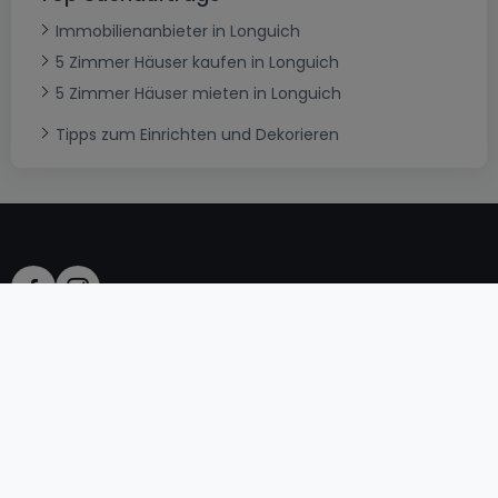
Immobilienanbieter in Longuich
5 Zimmer Häuser kaufen in Longuich
5 Zimmer Häuser mieten in Longuich
Tipps zum Einrichten und Dekorieren
AGB
atHomeGroup
Verkaufsbedingungen
Kontakt
DSA
Datenschutzerklärung
Impressum
Cookies
Karriere
Internetkriminalität
© 2000 -
2026
atHome International S.à.r.l.