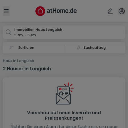
Ort
Abbrechen
ok
Open sidebar
Longuich
Immobilien Haus Longuich
5 zm. - 5 zm.
Suchauftrag
Haus in Longuich
2 Häuser in Longuich
Vorschau auf neue Inserate und
Preissenkungen!
Richten Sie einen Alarm für diese Suche ein, um neue