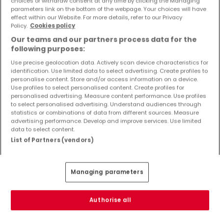
choices or withdraw consent at any time by clicking the Managing
parameters link on the bottom of the webpage. Your choices will have
effect within our Website. For more details, refer to our Privacy
Policy.
Cookies policy
Our teams and our partners process data for the
following purposes:
Use precise geolocation data. Actively scan device characteristics for
identification. Use limited data to select advertising. Create profiles to
personalise content. Store and/or access information on a device.
Use profiles to select personalised content. Create profiles for
personalised advertising. Measure content performance. Use profiles
to select personalised advertising. Understand audiences through
statistics or combinations of data from different sources. Measure
advertising performance. Develop and improve services. Use limited
data to select content.
List of Partners (vendors)
539.000 €
Managing parameters
Einfamilienhaus
5 Zimmer
zum Kauf
in
Longuich
Authorise all
130
m²
5
4
2
4