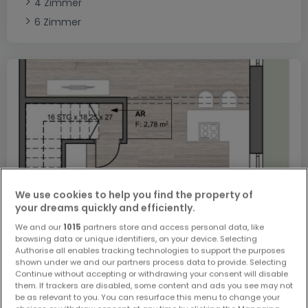
4 Zimmer
6 Zimmer
We use cookies to help you find the property of
your dreams quickly and efficiently.
We and our
1015
partners store and access personal data, like
browsing data or unique identifiers, on your device. Selecting
565.000 €
Authorise all enables tracking technologies to support the purposes
Einfamilienhaus
5 Zimmer
zum Kauf
in
Longuich
shown under we and our partners process data to provide. Selecting
Continue without accepting or withdrawing your consent will disable
them. If trackers are disabled, some content and ads you see may not
131
m²
5
4
2
2
be as relevant to you. You can resurface this menu to change your