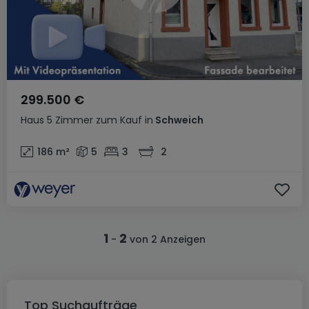
299.500 €
Haus
5 Zimmer
zum Kauf
in
Schweich
186
m²
5
3
2
1
2
-
von 2 Anzeigen
Top Suchaufträge